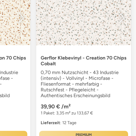
ion 70 Chips
Gerflor Klebevinyl - Creation 70 Chips
Cobalt
ndustrie
0,70 mm Nutzschicht - 43 Industrie
ofase -
(intensiv) - Vollvinyl - Microfase -
-
Fliesenformat - mehrfarbig -
Rutschfest - Pflegeleicht -
sbild
Authentisches Erscheinungsbild
39,90 €
/m²
1 Paket: 3,35 m² zu 133,67 €
Lieferzeit
: 12 Tage
PREMIUM