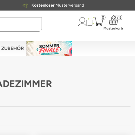
Kostenloser
Musterversand
0
0 / 5
Musterkorb
ZUBEHÖR
BADEZIMMER