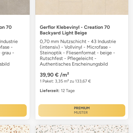
ion 70
Gerflor Klebevinyl - Creation 70
Backyard Light Beige
ndustrie
0,70 mm Nutzschicht - 43 Industrie
ofase -
(intensiv) - Vollvinyl - Microfase -
 grau -
Steinoptik - Fliesenformat - beige -
Rutschfest - Pflegeleicht -
sbild
Authentisches Erscheinungsbild
39,90 €
/m²
1 Paket: 3,35 m² zu 133,67 €
Lieferzeit
: 12 Tage
PREMIUM
MUSTER