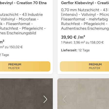
ebevinyl - Creation 70 Etna
Gerflor Klebevinyl - Creat
0,70 mm Nutzschicht - 43 I
tzschicht - 43 Industrie
(intensiv) - Vollvinyl - Micr
 Vollvinyl - Microfase -
Fliesenformat - mehrfarbig 
k - Fliesenformat -
Rutschfest - Pflegeleicht -
 Rutschfest - Pflegeleicht -
Authentisches Erscheinung
hes Erscheinungsbild
39,90 €
/m²
m²
1 Paket: 3,96 m² zu 158,00 €
 m² zu 150,02 €
Lieferzeit
: 12 Tage
12 Tage
PREMIUM
PREMIUM
MUSTER
MUSTER