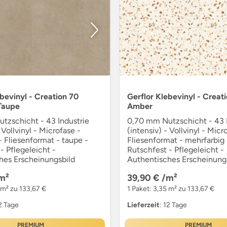
ebevinyl - Creation 70
Gerflor Klebevinyl - Creat
Taupe
Amber
tzschicht - 43 Industrie
0,70 mm Nutzschicht - 43 I
 Vollvinyl - Microfase -
(intensiv) - Vollvinyl - Micr
- Fliesenformat - taupe -
Fliesenformat - mehrfarbig 
- Pflegeleicht -
Rutschfest - Pflegeleicht -
hes Erscheinungsbild
Authentisches Erscheinung
m²
39,90 €
/m²
 m² zu 133,67 €
1 Paket: 3,35 m² zu 133,67 €
12 Tage
Lieferzeit
: 12 Tage
PREMIUM
PREMIUM