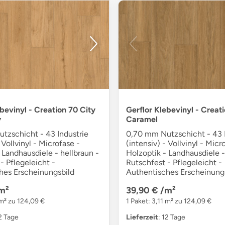
bevinyl - Creation 70 City
Gerflor Klebevinyl - Creat
y
Caramel
tzschicht - 43 Industrie
0,70 mm Nutzschicht - 43 I
 Vollvinyl - Microfase -
(intensiv) - Vollvinyl - Micr
 Landhausdiele - hellbraun -
Holzoptik - Landhausdiele -
- Pflegeleicht -
Rutschfest - Pflegeleicht -
hes Erscheinungsbild
Authentisches Erscheinung
m²
39,90 €
/m²
 m² zu 124,09 €
1 Paket: 3,11 m² zu 124,09 €
12 Tage
Lieferzeit
: 12 Tage