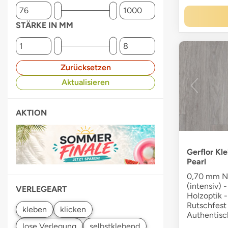
STÄRKE IN MM
Zurücksetzen
Aktualisieren
AKTION
Gerflor Kl
Pearl
0,70 mm Nu
(intensiv) -
VERLEGEART
Holzoptik -
Rutschfest 
Authentisc