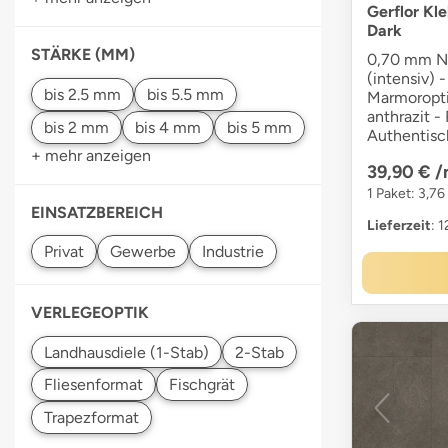
Gerflor Kl
Dark
STÄRKE (MM)
0,70 mm Nu
(intensiv) -
Marmoropti
anthrazit -
Authentisc
+ mehr anzeigen
39,90 €
/
1 Paket: 3,76
EINSATZBEREICH
Lieferzeit
: 
VERLEGEOPTIK