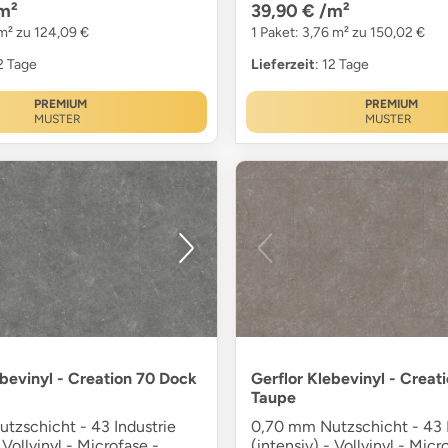
m²
39,90 €
/m²
 m² zu 124,09 €
1 Paket: 3,76 m² zu 150,02 €
12 Tage
Lieferzeit
: 12 Tage
PREMIUM
PREMIUM
MUSTER
MUSTER
ebevinyl - Creation 70 Dock
Gerflor Klebevinyl - Creat
Taupe
tzschicht - 43 Industrie
0,70 mm Nutzschicht - 43 I
 Vollvinyl - Microfase -
(intensiv) - Vollvinyl - Micr