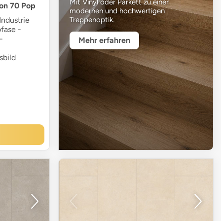
Mit Vinyl oder Parkett zu einer
ion 70 Pop
modernen und hochwertigen
ndustrie
Treppenoptik.
ofase -
-
Mehr erfahren
sbild