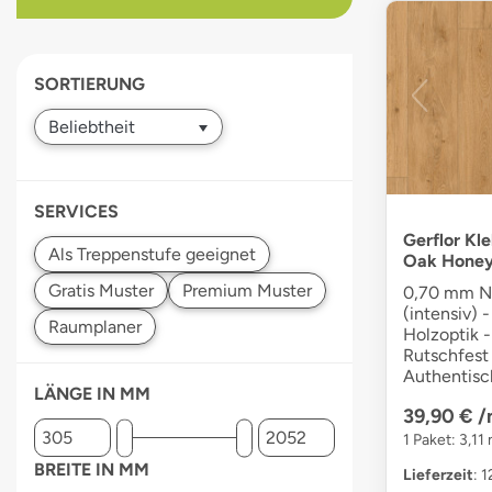
devices
users
can
SORTIERUNG
use
touch
and
swipe
gestures.
SERVICES
Gerflor Kle
Oak Hone
0,70 mm Nu
(intensiv) -
Holzoptik -
Rutschfest 
Authentisc
LÄNGE IN MM
39,90 €
/
1 Paket: 3,11
BREITE IN MM
Lieferzeit
: 