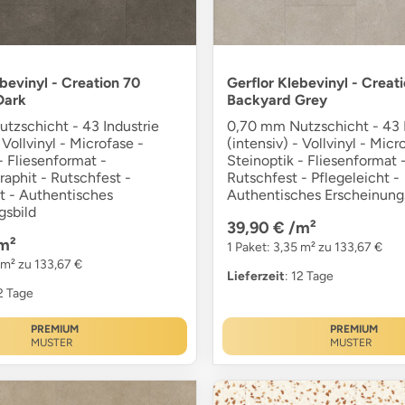
ebevinyl - Creation 70
Gerflor Klebevinyl - Creat
Dark
Backyard Grey
tzschicht - 43 Industrie
0,70 mm Nutzschicht - 43 I
 Vollvinyl - Microfase -
(intensiv) - Vollvinyl - Micr
- Fliesenformat -
Steinoptik - Fliesenformat -
raphit - Rutschfest -
Rutschfest - Pflegeleicht -
t - Authentisches
Authentisches Erscheinung
gsbild
39,90 €
/m²
m²
1 Paket: 3,35 m² zu 133,67 €
 m² zu 133,67 €
Lieferzeit
: 12 Tage
12 Tage
PREMIUM
PREMIUM
MUSTER
MUSTER