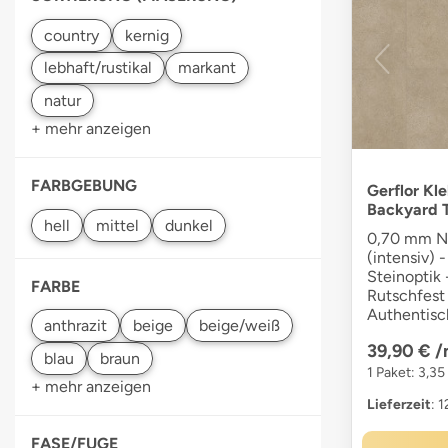
+ mehr anzeigen
FARBGEBUNG
Gerflor Kl
Backyard 
0,70 mm Nu
(intensiv) -
Steinoptik 
FARBE
Rutschfest 
Authentisc
39,90 €
/
1 Paket: 3,35
+ mehr anzeigen
Lieferzeit
: 
FASE/FUGE