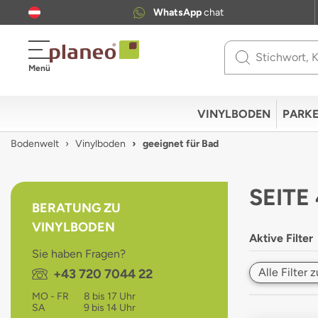
WhatsApp
chat
Use
Menü
up
and
down
VINYLBODEN
PARKE
arrows
to
Bodenwelt
Vinylboden
geeignet für Bad
select
available
result.
SEITE
Press
BERATUNG ZU
enter
VINYLBODEN
to
Aktive Filter
go
Sie haben Fragen?
to
Alle Filter
Telefon:
+43 720 7044 22
selected
search
MO - FR
8 bis 17 Uhr
result.
SA
9 bis 14 Uhr
Touch