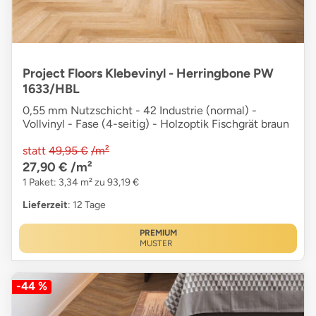
Project Floors Klebevinyl - Herringbone PW
1633/HBL
0,55 mm Nutzschicht - 42 Industrie (normal) -
Vollvinyl - Fase (4-seitig) - Holzoptik Fischgrät braun
statt
49,95 €
/m²
27,90 €
/m²
1 Paket: 3,34 m² zu 93,19 €
Lieferzeit
: 12 Tage
PREMIUM
MUSTER
-44 %