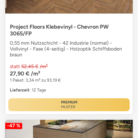
Project Floors Klebevinyl - Chevron PW
3065/FP
0,55 mm Nutzschicht - 42 Industrie (normal) -
Vollvinyl - Fase (4-seitig) - Holzoptik Schiffsboden
braun
statt
52,45 €
/m²
27,90 €
/m²
1 Paket: 3,34 m² zu 93,19 €
Lieferzeit
: 12 Tage
PREMIUM
MUSTER
-47 %