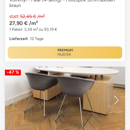
braun
statt
52,45 €
/m²
27,90 €
/m²
1 Paket: 3,34 m² zu 93,19 €
Lieferzeit
: 12 Tage
PREMIUM
MUSTER
-47 %