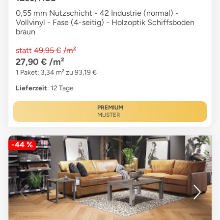
0,55 mm Nutzschicht - 42 Industrie (normal) -
Vollvinyl - Fase (4-seitig) - Holzoptik Schiffsboden
braun
statt
49,95 €
/m²
27,90 €
/m²
1 Paket: 3,34 m² zu 93,19 €
Lieferzeit
: 12 Tage
PREMIUM
MUSTER
-44 %