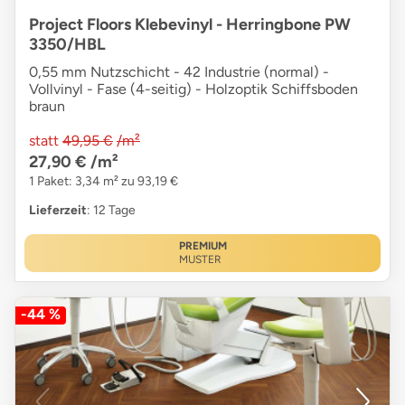
Project Floors Klebevinyl - Herringbone PW
3350/HBL
0,55 mm Nutzschicht - 42 Industrie (normal) -
Vollvinyl - Fase (4-seitig) - Holzoptik Schiffsboden
braun
statt
49,95 €
/m²
27,90 €
/m²
1 Paket: 3,34 m² zu 93,19 €
Lieferzeit
: 12 Tage
PREMIUM
MUSTER
-44 %