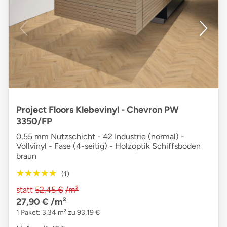
Project Floors Klebevinyl - Chevron PW
3350/FP
0,55 mm Nutzschicht - 42 Industrie (normal) -
Vollvinyl - Fase (4-seitig) - Holzoptik Schiffsboden
braun
★★★★★
★★★★★
(1)
statt
52,45 €
/m²
27,90 €
/m²
1 Paket: 3,34 m² zu 93,19 €