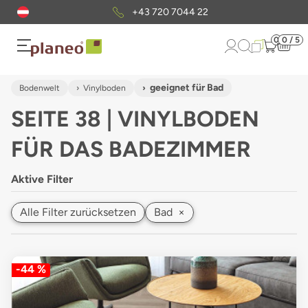
Kostenloser
Musterversand
0
0 / 5
geeignet für Bad
Bodenwelt
Vinylboden
SEITE 38 | VINYLBODEN
FÜR DAS BADEZIMMER
Aktive Filter
Alle Filter zurücksetzen
Bad
×
-44 %