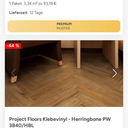
1 Paket: 3,34 m² zu 93,19 €
Lieferzeit
: 12 Tage
PREMIUM
MUSTER
-44 %
Project Floors Klebevinyl - Herringbone PW
3840/HBL