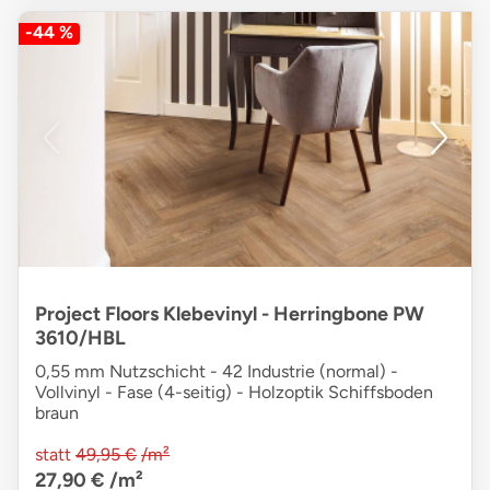
-44 %
Project Floors Klebevinyl - Herringbone PW
3610/HBL
0,55 mm Nutzschicht - 42 Industrie (normal) -
Vollvinyl - Fase (4-seitig) - Holzoptik Schiffsboden
braun
statt
49,95 €
/m²
27,90 €
/m²