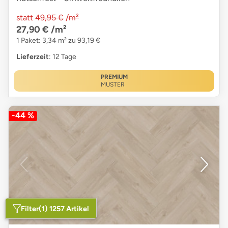
statt
49,95 €
/m²
27,90 €
/m²
1 Paket: 3,34 m² zu 93,19 €
Lieferzeit
: 12 Tage
PREMIUM
MUSTER
-44 %
Filter
(1) 1257 Artikel