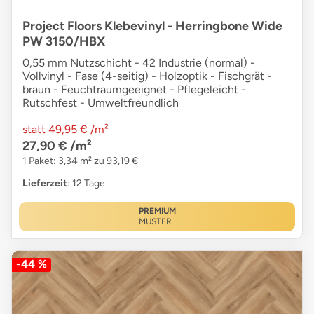
Project Floors Klebevinyl - Herringbone Wide
PW 3150/HBX
0,55 mm Nutzschicht - 42 Industrie (normal) -
Vollvinyl - Fase (4-seitig) - Holzoptik - Fischgrät -
braun - Feuchtraumgeeignet - Pflegeleicht -
Rutschfest - Umweltfreundlich
statt
49,95 €
/m²
27,90 €
/m²
1 Paket: 3,34 m² zu 93,19 €
Lieferzeit
: 12 Tage
PREMIUM
MUSTER
-44 %