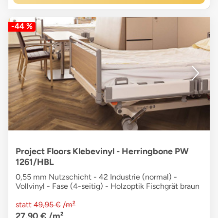
-44 %
Project Floors Klebevinyl - Herringbone PW
1261/HBL
0,55 mm Nutzschicht - 42 Industrie (normal) -
Vollvinyl - Fase (4-seitig) - Holzoptik Fischgrät braun
statt
49,95 €
/m²
27,90 €
/m²