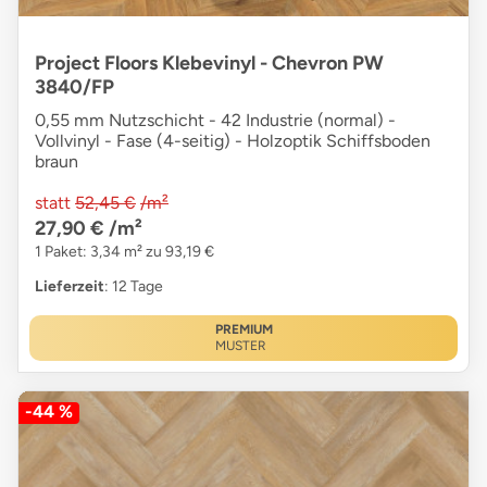
Project Floors Klebevinyl - Chevron PW
3840/FP
0,55 mm Nutzschicht - 42 Industrie (normal) -
Vollvinyl - Fase (4-seitig) - Holzoptik Schiffsboden
braun
statt
52,45 €
/m²
27,90 €
/m²
1 Paket: 3,34 m² zu 93,19 €
Lieferzeit
: 12 Tage
PREMIUM
MUSTER
-44 %