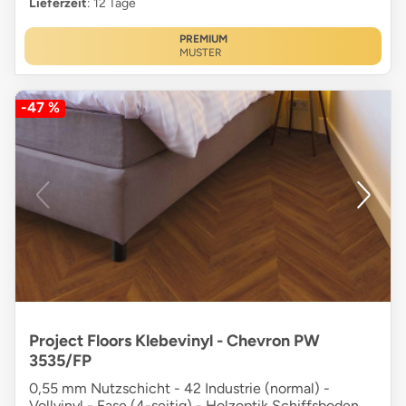
Lieferzeit
: 12 Tage
PREMIUM
MUSTER
-47 %
Project Floors Klebevinyl - Chevron PW
3535/FP
0,55 mm Nutzschicht - 42 Industrie (normal) -
Vollvinyl - Fase (4-seitig) - Holzoptik Schiffsboden