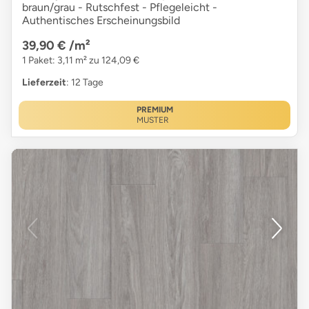
braun/grau - Rutschfest - Pflegeleicht -
Authentisches Erscheinungsbild
39,90 €
/m²
1 Paket: 3,11 m² zu 124,09 €
Lieferzeit
: 12 Tage
PREMIUM
MUSTER