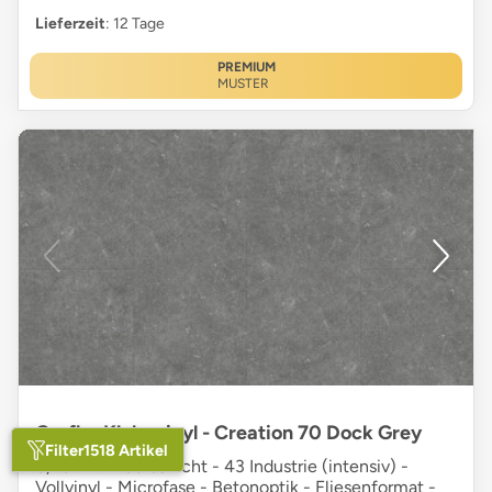
Lieferzeit
: 12 Tage
PREMIUM
MUSTER
Gerflor Klebevinyl - Creation 70 Dock Grey
Filter
1518 Artikel
0,70 mm Nutzschicht - 43 Industrie (intensiv) -
Vollvinyl - Microfase - Betonoptik - Fliesenformat -