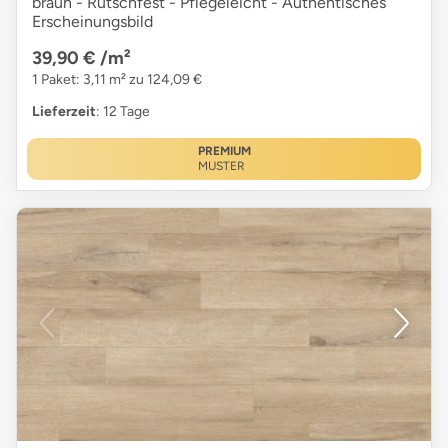
braun - Rutschfest - Pflegeleicht - Authentisches
Erscheinungsbild
39,90 €
/m²
1 Paket: 3,11 m² zu 124,09 €
Lieferzeit
: 12 Tage
PREMIUM
MUSTER