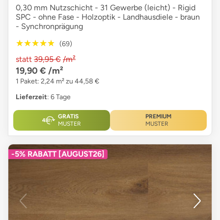
0,30 mm Nutzschicht - 31 Gewerbe (leicht) - Rigid
SPC - ohne Fase - Holzoptik - Landhausdiele - braun
- Synchronprägung
★★★★★
★★★★★
(69)
statt
39,95 €
/m²
19,90 €
/m²
1 Paket: 2,24 m² zu 44,58 €
Lieferzeit
: 6 Tage
GRATIS
PREMIUM
MUSTER
MUSTER
-5% RABATT [AUGUST26]