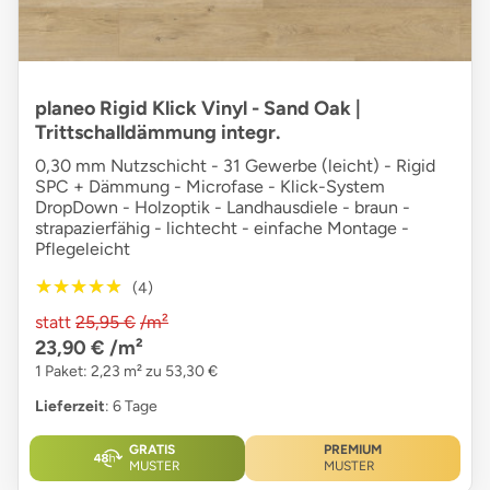
planeo Rigid Klick Vinyl - Sand Oak |
Trittschalldämmung integr.
0,30 mm Nutzschicht - 31 Gewerbe (leicht) - Rigid
SPC + Dämmung - Microfase - Klick-System
DropDown - Holzoptik - Landhausdiele - braun -
strapazierfähig - lichtecht - einfache Montage -
Pflegeleicht
★★★★★
★★★★★
(4)
statt
25,95 €
/m²
23,90 €
/m²
1 Paket: 2,23 m² zu 53,30 €
Lieferzeit
: 6 Tage
GRATIS
PREMIUM
MUSTER
MUSTER