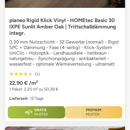
planeo Rigid Klick Vinyl - HOMEtec Basic 30
IXPE Sunlit Amber Oak | Trittschalldämmung
integr.
0,30 mm Nutzschicht - 32 Gewerbe (normal) - Rigid
SPC + Dämmung - Fase (4-seitig) - Klick-System
UniClic - Holzoptik - Landhausdiele - hellbraun -
naturgetreu - Synchronprägung - antibakteriell -
wasserfest - optimale Wärmeverteilung - ultramatt
★★★★★
★★★★★
(1)
22,90 €
/m²
1 Paket: 2,20 m² zu 50,38 €
Lieferzeit
: 12 Tage
GRATIS
PREMIUM
MUSTER
MUSTER