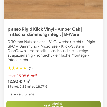
planeo Rigid Klick Vinyl - Amber Oak |
Trittschalldämmung integr. | B-Ware
0,30 mm Nutzschicht - 31 Gewerbe (leicht) - Rigid
SPC + Dämmung - Microfase - Klick-System
DropDown - Holzoptik - Landhausdiele - greige -
strapazierfähig - lichtecht - einfache Montage -
Pflegeleicht
★★★★★
★★★★★
(1)
statt
25,95 €
/m²
12,90 €
/m²
1 Paket: 2,23 m² zu 28,77 €
Lieferzeit
: 6 Tage
GRATIS