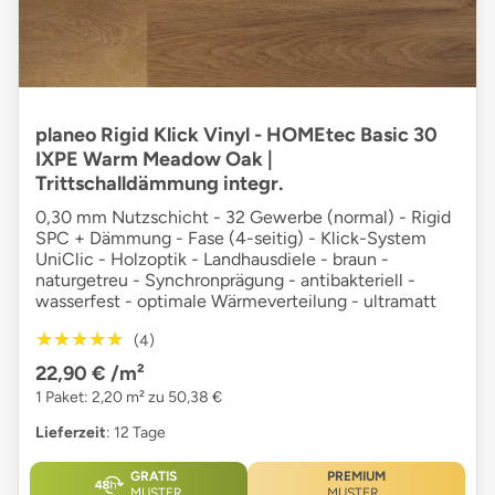
planeo Rigid Klick Vinyl - HOMEtec Basic 30
IXPE Warm Meadow Oak |
Trittschalldämmung integr.
0,30 mm Nutzschicht - 32 Gewerbe (normal) - Rigid
SPC + Dämmung - Fase (4-seitig) - Klick-System
UniClic - Holzoptik - Landhausdiele - braun -
naturgetreu - Synchronprägung - antibakteriell -
wasserfest - optimale Wärmeverteilung - ultramatt
★★★★★
★★★★★
(4)
22,90 €
/m²
1 Paket: 2,20 m² zu 50,38 €
Lieferzeit
: 12 Tage
GRATIS
PREMIUM
MUSTER
MUSTER