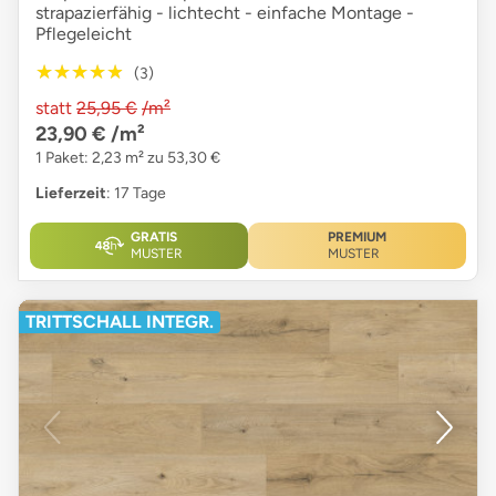
strapazierfähig - lichtecht - einfache Montage -
Pflegeleicht
★★★★★
★★★★★
(3)
statt
25,95 €
/m²
23,90 €
/m²
1 Paket: 2,23 m² zu 53,30 €
Lieferzeit
: 17 Tage
GRATIS
PREMIUM
MUSTER
MUSTER
TRITTSCHALL INTEGR.