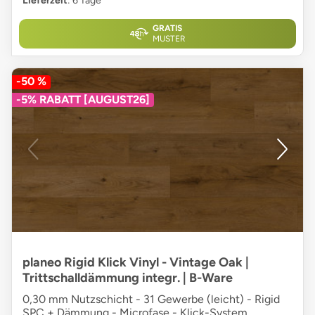
Lieferzeit
: 6 Tage
GRATIS
MUSTER
-50 %
-5% RABATT [AUGUST26]
planeo Rigid Klick Vinyl - Vintage Oak |
Trittschalldämmung integr. | B-Ware
0,30 mm Nutzschicht - 31 Gewerbe (leicht) - Rigid
SPC + Dämmung - Microfase - Klick-System