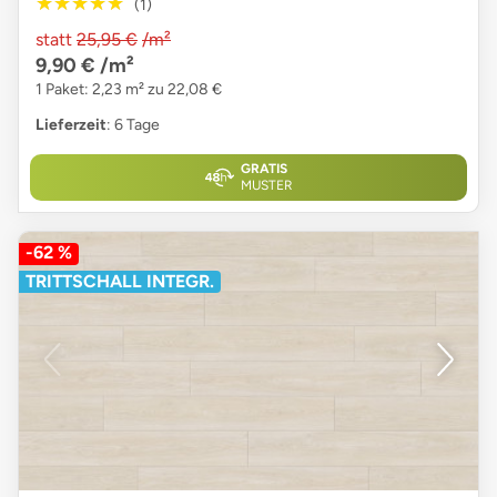
★★★★★
★★★★★
(1)
statt
25,95 €
/m²
9,90 €
/m²
1 Paket: 2,23 m² zu 22,08 €
Lieferzeit
: 6 Tage
GRATIS
MUSTER
-62 %
TRITTSCHALL INTEGR.