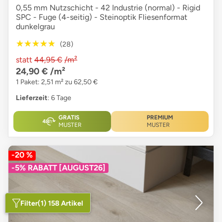
0,55 mm Nutzschicht - 42 Industrie (normal) - Rigid
SPC - Fuge (4-seitig) - Steinoptik Fliesenformat
dunkelgrau
★★★★★
★★★★★
(28)
statt
44,95 €
/m²
24,90 €
/m²
1 Paket: 2,51 m² zu 62,50 €
Lieferzeit
: 6 Tage
GRATIS
PREMIUM
MUSTER
MUSTER
-20 %
-5% RABATT [AUGUST26]
Filter
(1) 158 Artikel