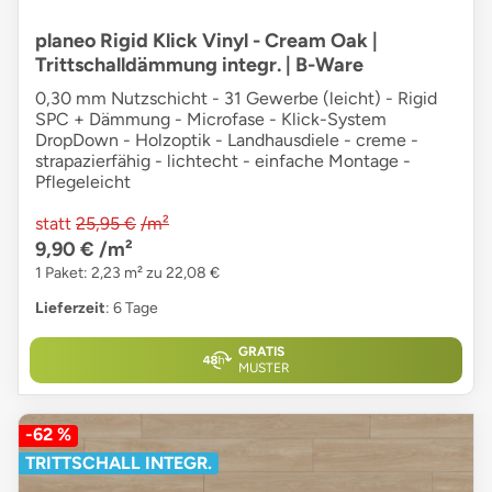
planeo Rigid Klick Vinyl - Cream Oak |
Trittschalldämmung integr. | B-Ware
0,30 mm Nutzschicht - 31 Gewerbe (leicht) - Rigid
SPC + Dämmung - Microfase - Klick-System
DropDown - Holzoptik - Landhausdiele - creme -
strapazierfähig - lichtecht - einfache Montage -
Pflegeleicht
statt
25,95 €
/m²
9,90 €
/m²
1 Paket: 2,23 m² zu 22,08 €
Lieferzeit
: 6 Tage
GRATIS
MUSTER
-62 %
TRITTSCHALL INTEGR.