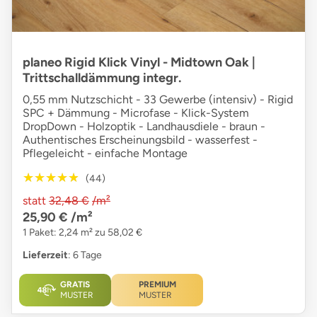
planeo Rigid Klick Vinyl - Midtown Oak |
Trittschalldämmung integr.
0,55 mm Nutzschicht - 33 Gewerbe (intensiv) - Rigid
SPC + Dämmung - Microfase - Klick-System
DropDown - Holzoptik - Landhausdiele - braun -
Authentisches Erscheinungsbild - wasserfest -
Pflegeleicht - einfache Montage
★★★★★
★★★★★
(44)
statt
32,48 €
/m²
25,90 €
/m²
1 Paket: 2,24 m² zu 58,02 €
Lieferzeit
: 6 Tage
GRATIS
PREMIUM
MUSTER
MUSTER