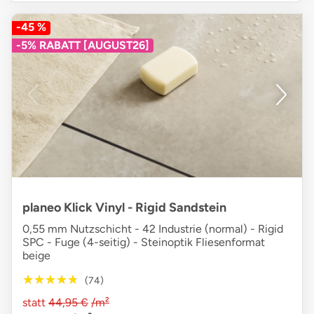
-45 %
-5% RABATT [AUGUST26]
planeo Klick Vinyl - Rigid Sandstein
0,55 mm Nutzschicht - 42 Industrie (normal) - Rigid
SPC - Fuge (4-seitig) - Steinoptik Fliesenformat
beige
★★★★★
★★★★★
(74)
statt
44,95 €
/m²