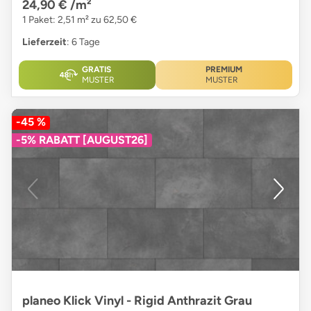
24,90 €
/m²
1 Paket: 2,51 m² zu 62,50 €
Lieferzeit
: 6 Tage
GRATIS
PREMIUM
MUSTER
MUSTER
-45 %
-5% RABATT [AUGUST26]
planeo Klick Vinyl - Rigid Anthrazit Grau