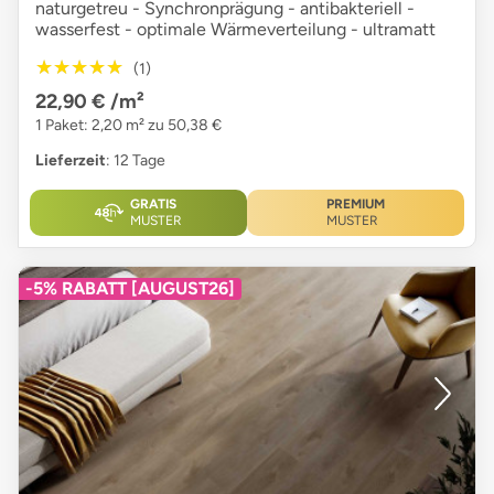
naturgetreu - Synchronprägung - antibakteriell -
wasserfest - optimale Wärmeverteilung - ultramatt
★★★★★
★★★★★
(1)
22,90 €
/m²
1 Paket: 2,20 m² zu 50,38 €
Lieferzeit
: 12 Tage
GRATIS
PREMIUM
MUSTER
MUSTER
-5% RABATT [AUGUST26]