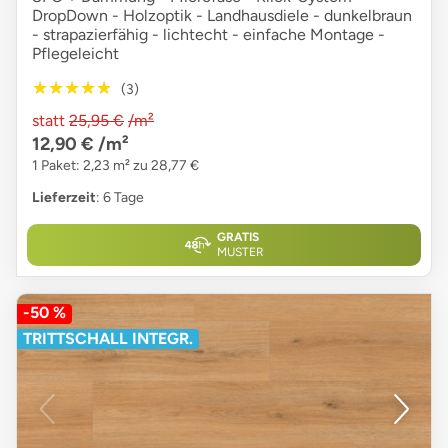
DropDown - Holzoptik - Landhausdiele - dunkelbraun
- strapazierfähig - lichtecht - einfache Montage -
Pflegeleicht
★★★★★
★★★★★
(3)
statt
25,95 €
/m²
12,90 €
/m²
1 Paket: 2,23 m² zu 28,77 €
Lieferzeit
: 6 Tage
GRATIS
MUSTER
-50 %
TRITTSCHALL INTEGR.