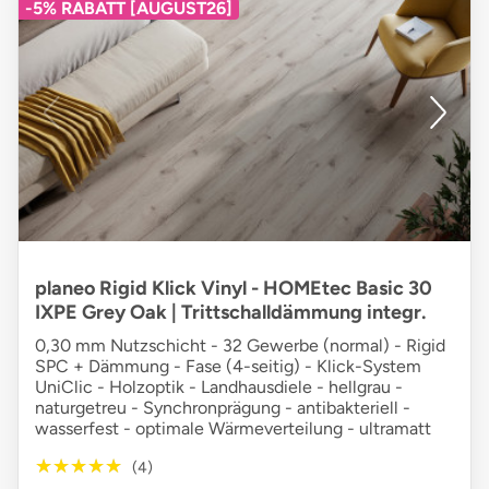
-5% RABATT [AUGUST26]
planeo Rigid Klick Vinyl - HOMEtec Basic 30
IXPE Grey Oak | Trittschalldämmung integr.
0,30 mm Nutzschicht - 32 Gewerbe (normal) - Rigid
SPC + Dämmung - Fase (4-seitig) - Klick-System
UniClic - Holzoptik - Landhausdiele - hellgrau -
naturgetreu - Synchronprägung - antibakteriell -
wasserfest - optimale Wärmeverteilung - ultramatt
★★★★★
★★★★★
(4)