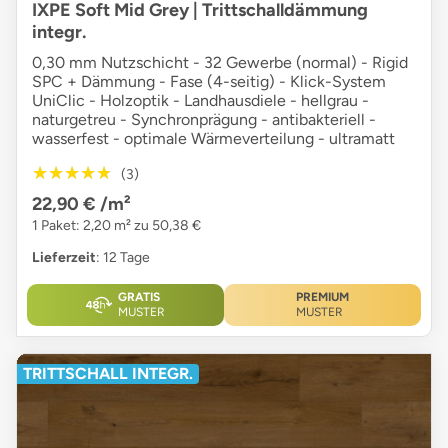
IXPE Soft Mid Grey | Trittschalldämmung
integr.
0,30 mm Nutzschicht - 32 Gewerbe (normal) - Rigid
SPC + Dämmung - Fase (4-seitig) - Klick-System
UniClic - Holzoptik - Landhausdiele - hellgrau -
naturgetreu - Synchronprägung - antibakteriell -
wasserfest - optimale Wärmeverteilung - ultramatt
★★★★★
★★★★★
(3)
22,90 €
/m²
1 Paket: 2,20 m² zu 50,38 €
Lieferzeit
: 12 Tage
GRATIS
PREMIUM
MUSTER
MUSTER
TRITTSCHALL INTEGR.