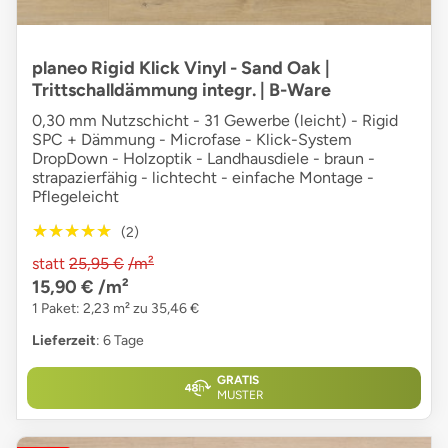
planeo Rigid Klick Vinyl - Sand Oak |
Trittschalldämmung integr. | B-Ware
0,30 mm Nutzschicht - 31 Gewerbe (leicht) - Rigid
SPC + Dämmung - Microfase - Klick-System
DropDown - Holzoptik - Landhausdiele - braun -
strapazierfähig - lichtecht - einfache Montage -
Pflegeleicht
★★★★★
★★★★★
(2)
statt
25,95 €
/m²
15,90 €
/m²
1 Paket: 2,23 m² zu 35,46 €
Lieferzeit
: 6 Tage
GRATIS
MUSTER