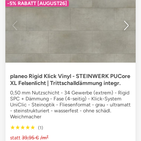
-5% RABATT [AUGUST26]
planeo Rigid Klick Vinyl - STEINWERK PUCore
XL Felsenlicht | Trittschalldämmung integr.
0,50 mm Nutzschicht - 34 Gewerbe (extrem) - Rigid
SPC + Dämmung - Fase (4-seitig) - Klick-System
UniClic - Steinoptik - Fliesenformat - grau - ultramatt
- steinstrukturiert - wasserfest - ohne schädl.
Weichmacher
★★★★★
★★★★★
(1)
statt
39,95 €
/m²