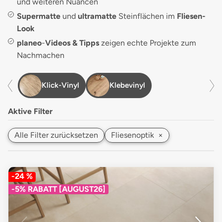
und weiteren Nuancen
Supermatte
und
ultramatte
Steinflächen im
Fliesen-
Look
planeo
-
Videos & Tipps
zeigen echte Projekte zum
Nachmachen
Klick-Vinyl
Klebevinyl
Aktive Filter
Alle Filter zurücksetzen
Fliesenoptik
×
-24 %
-5% RABATT [AUGUST26]