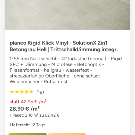
planeo Rigid Klick Vinyl - SolutionX 2in1
Betongrau Hell | Trittschalldämmung integr.
0,55 mm Nutzschicht - 42 Industrie (normal) - Rigid
SPC + Dämmung - Microfase - Betonoptik -
Fliesenformat - hellgrau - wasserfest -
strapazierfähige Oberfläche - ohne schädl.
Weichmacher - Rutschfest
★★★★★
★★★★★
(18)
statt
42,95 €
/m²
28,90 €
/m²
1 Paket: 2,16 m² zu 62,42 €
Lieferzeit
: 12 Tage