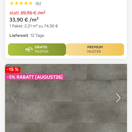
★★★★★
★★★★★
(6)
statt
39,95 €
/m²
33,90 €
/m²
1 Paket: 2,21 m² zu 74,92 €
Lieferzeit
: 12 Tage
GRATIS
PREMIUM
MUSTER
MUSTER
-15 %
-5% RABATT [AUGUST26]