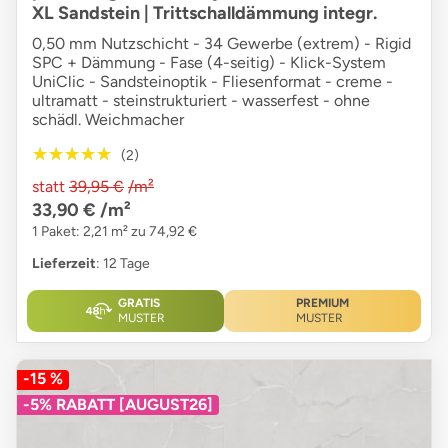
XL Sandstein | Trittschalldämmung integr.
0,50 mm Nutzschicht - 34 Gewerbe (extrem) - Rigid
SPC + Dämmung - Fase (4-seitig) - Klick-System
UniClic - Sandsteinoptik - Fliesenformat - creme -
ultramatt - steinstrukturiert - wasserfest - ohne
schädl. Weichmacher
★★★★★
★★★★★
(2)
statt
39,95 €
/m²
33,90 €
/m²
1 Paket: 2,21 m² zu 74,92 €
Lieferzeit
: 12 Tage
GRATIS
PREMIUM
MUSTER
MUSTER
-15 %
-5% RABATT [AUGUST26]