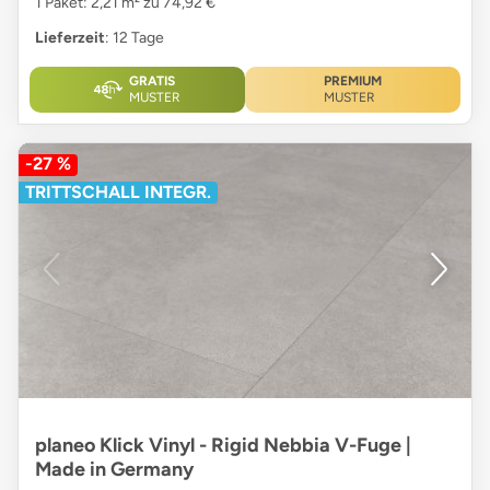
1 Paket: 2,21 m² zu 74,92 €
Lieferzeit
: 12 Tage
GRATIS
PREMIUM
MUSTER
MUSTER
-27 %
TRITTSCHALL INTEGR.
planeo Klick Vinyl - Rigid Nebbia V-Fuge |
Made in Germany