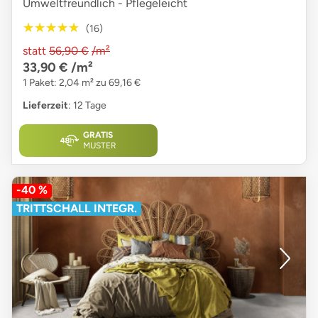
Umweltfreundlich - Pflegeleicht
★★★★★
★★★★★
(16)
statt
56,90 €
/m²
33,90 €
/m²
1 Paket: 2,04 m² zu 69,16 €
Lieferzeit
: 12 Tage
GRATIS
MUSTER
-40 %
TRITTSCHALL INTEGR.