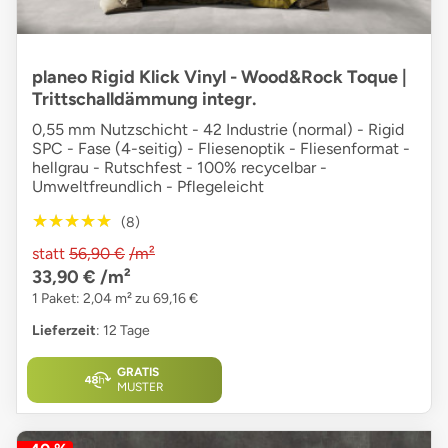
planeo Rigid Klick Vinyl - Wood&Rock Toque |
Trittschalldämmung integr.
0,55 mm Nutzschicht - 42 Industrie (normal) - Rigid
SPC - Fase (4-seitig) - Fliesenoptik - Fliesenformat -
hellgrau - Rutschfest - 100% recycelbar -
Umweltfreundlich - Pflegeleicht
★★★★★
★★★★★
(8)
statt
56,90 €
/m²
33,90 €
/m²
1 Paket: 2,04 m² zu 69,16 €
Lieferzeit
: 12 Tage
GRATIS
MUSTER