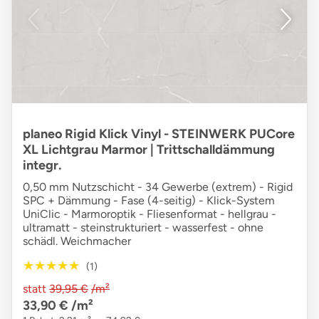
planeo Rigid Klick Vinyl - STEINWERK PUCore
XL Lichtgrau Marmor | Trittschalldämmung
integr.
0,50 mm Nutzschicht - 34 Gewerbe (extrem) - Rigid
SPC + Dämmung - Fase (4-seitig) - Klick-System
UniClic - Marmoroptik - Fliesenformat - hellgrau -
ultramatt - steinstrukturiert - wasserfest - ohne
schädl. Weichmacher
★★★★★
★★★★★
(1)
statt
39,95 €
/m²
33,90 €
/m²