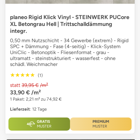
planeo Rigid Klick Vinyl - STEINWERK PUCore
XL Betongrau Hell | Trittschalldämmung
integr.
0,50 mm Nutzschicht - 34 Gewerbe (extrem) - Rigid
SPC + Dämmung - Fase (4-seitig) - Klick-System
UniClic - Betonoptik - Fliesenformat - grau -
ultramatt - steinstrukturiert - wasserfest - ohne
schädl. Weichmacher
★★★★★
★★★★★
(1)
statt
39,95 €
/m²
33,90 €
/m²
1 Paket: 2,21 m² zu 74,92 €
Lieferzeit
: 12 Tage
GRATIS
PREMIUM
MUSTER
MUSTER