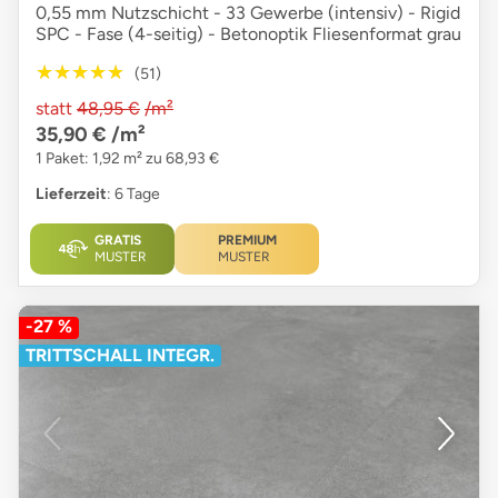
0,55 mm Nutzschicht - 33 Gewerbe (intensiv) - Rigid
SPC - Fase (4-seitig) - Betonoptik Fliesenformat grau
★★★★★
★★★★★
(51)
statt
48,95 €
/m²
35,90 €
/m²
1 Paket: 1,92 m² zu 68,93 €
Lieferzeit
: 6 Tage
GRATIS
PREMIUM
MUSTER
MUSTER
-27 %
TRITTSCHALL INTEGR.