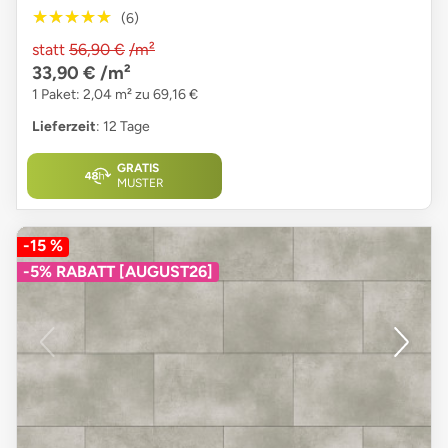
★★★★★
★★★★★
(6)
statt
56,90 €
/m²
33,90 €
/m²
1 Paket: 2,04 m² zu 69,16 €
Lieferzeit
: 12 Tage
GRATIS
MUSTER
-15 %
-5% RABATT [AUGUST26]