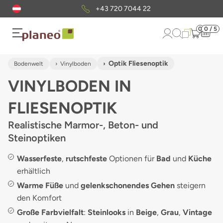
Kostenloser
Musterversand
0
0 / 5
Optik Fliesenoptik
Bodenwelt
Vinylboden
VINYLBODEN IN
FLIESENOPTIK
Realistische Marmor-, Beton- und
Steinoptiken
Wasserfeste
,
rutschfeste
Optionen für
Bad
und
Küche
erhältlich
Warme Füße
und
gelenkschonendes Gehen
steigern
den Komfort
Große Farbvielfalt
:
Steinlooks
in
Beige
,
Grau
,
Vintage