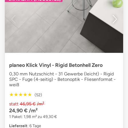
planeo Klick Vinyl - Rigid Betonhell Zero
0,30 mm Nutzschicht - 31 Gewerbe (leicht) - Rigid
SPC - Fuge (4-seitig) - Betonoptik - Fliesenformat -
weiß
★★★★★
★★★★★
(52)
statt
46,95 €
/m²
24,90 €
/m²
1 Paket: 1,98 m² zu 49,30 €
Lieferzeit
: 6 Tage