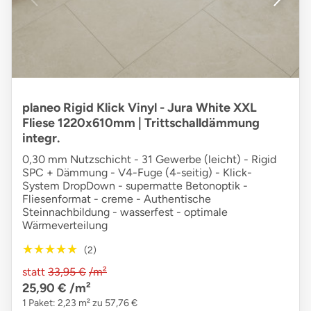
planeo Rigid Klick Vinyl - Jura White XXL
Fliese 1220x610mm | Trittschalldämmung
integr.
0,30 mm Nutzschicht - 31 Gewerbe (leicht) - Rigid
SPC + Dämmung - V4-Fuge (4-seitig) - Klick-
System DropDown - supermatte Betonoptik -
Fliesenformat - creme - Authentische
Steinnachbildung - wasserfest - optimale
Wärmeverteilung
★★★★★
★★★★★
(2)
statt
33,95 €
/m²
25,90 €
/m²
1 Paket: 2,23 m² zu 57,76 €