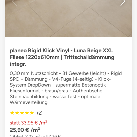
planeo Rigid Klick Vinyl - Luna Beige XXL
Fliese 1220x610mm | Trittschalldämmung
integr.
0,30 mm Nutzschicht - 31 Gewerbe (leicht) - Rigid
SPC + Dämmung - V4-Fuge (4-seitig) - Klick-
System DropDown - supermatte Betonoptik -
Fliesenformat - braun/grau - Authentische
Steinnachbildung - wasserfest - optimale
Wärmeverteilung
★★★★★
★★★★★
(2)
statt
33,95 €
/m²
25,90 €
/m²
1 Paket: 2,23 m² zu 57,76 €