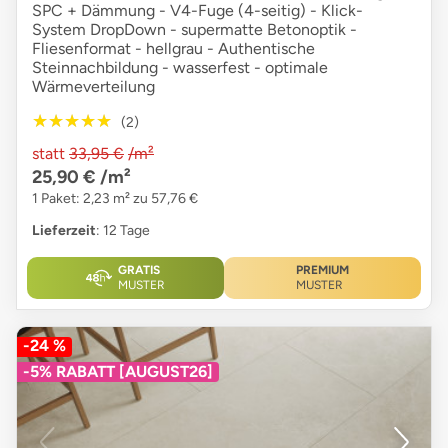
SPC + Dämmung - V4-Fuge (4-seitig) - Klick-
System DropDown - supermatte Betonoptik -
Fliesenformat - hellgrau - Authentische
Steinnachbildung - wasserfest - optimale
Wärmeverteilung
★★★★★
★★★★★
(2)
statt
33,95 €
/m²
25,90 €
/m²
1 Paket: 2,23 m² zu 57,76 €
Lieferzeit
: 12 Tage
GRATIS
PREMIUM
MUSTER
MUSTER
-24 %
-5% RABATT [AUGUST26]