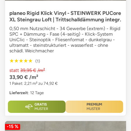
planeo Rigid Klick Vinyl - STEINWERK PUCore
XL Steingrau Loft | Trittschalldämmung integr.
0,50 mm Nutzschicht - 34 Gewerbe (extrem) - Rigid
SPC + Dämmung - Fase (4-seitig) - Klick-System
UniClic - Steinoptik - Fliesenformat - dunkelgrau -
ultramatt - steinstrukturiert - wasserfest - ohne
schädl. Weichmacher
★★★★★
★★★★★
(1)
statt
39,95 €
/m²
33,90 €
/m²
1 Paket: 2,21 m² zu 74,92 €
Lieferzeit
: 12 Tage
GRATIS
PREMIUM
MUSTER
MUSTER
-15 %