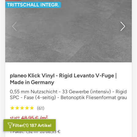
TRITTSCHALL INTEGR.
planeo Klick Vinyl - Rigid Levanto V-Fuge |
Made in Germany
0,55 mm Nutzschicht - 33 Gewerbe (intensiv) - Rigid
SPC - Fase (4-seitig) - Betonoptik Fliesenformat grau
★★★★★
★★★★★
(61)
statt
48,95 €
/m²
35,90 €
/m²
Filter
(1) 187 Artikel
1 Paket: 1,92 m² zu 68,93 €