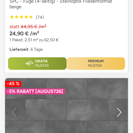
SPC - Fuge (4-seitig) - Steinoptik Fliesenformat
beige
★★★★★
★★★★★
(74)
statt
44,95 €
/m²
24,90 €
/m²
1 Paket: 2,51 m² zu 62,50 €
Lieferzeit
: 6 Tage
GRATIS
PREMIUM
MUSTER
MUSTER
-45 %
-5% RABATT [AUGUST26]