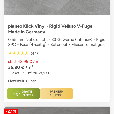
planeo Klick Vinyl - Rigid Velluto V-Fuge |
Made in Germany
0,55 mm Nutzschicht - 33 Gewerbe (intensiv) - Rigid
SPC - Fase (4-seitig) - Betonoptik Fliesenformat grau
★★★★★
★★★★★
(44)
statt
48,95 €
/m²
35,90 €
/m²
1 Paket: 1,92 m² zu 68,93 €
Lieferzeit
: 6 Tage
GRATIS
PREMIUM
MUSTER
MUSTER
-27 %