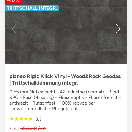
-40 %
TRITTSCHALL INTEGR.
planeo Rigid Klick Vinyl - Wood&Rock Geodas
| Trittschalldämmung integr.
0,55 mm Nutzschicht - 42 Industrie (normal) - Rigid
SPC - Fase (4-seitig) - Fliesenoptik - Fliesenformat -
anthrazit - Rutschfest - 100% recycelbar -
Umweltfreundlich - Pflegeleicht
★★★★★
★★★★★
(8)
statt
56,90 €
/m²