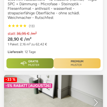
SPC + Dämmung - Microfase - Steinoptik -
Fliesenformat - anthrazit - wasserfest -
strapazierfähige Oberfläche - ohne schädl.
Weichmacher - Rutschfest
★★★★★
★★★★★
(13)
statt
36,95 €
/m²
28,90 €
/m²
1 Paket: 2,16 m² zu 62,42 €
Lieferzeit
: 12 Tage
GRATIS
PREMIUM
MUSTER
MUSTER
-33 %
-5% RABATT [AUGUST26]