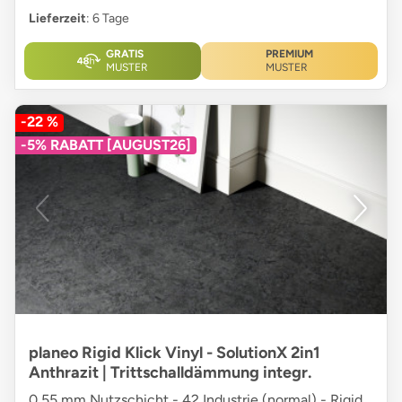
Lieferzeit
: 6 Tage
GRATIS
PREMIUM
MUSTER
MUSTER
-22 %
-5% RABATT [AUGUST26]
planeo Rigid Klick Vinyl - SolutionX 2in1
Anthrazit | Trittschalldämmung integr.
0,55 mm Nutzschicht - 42 Industrie (normal) - Rigid