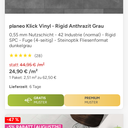
planeo Klick Vinyl - Rigid Anthrazit Grau
0,55 mm Nutzschicht - 42 Industrie (normal) - Rigid
SPC - Fuge (4-seitig) - Steinoptik Fliesenformat
dunkelgrau
★★★★★
★★★★★
(28)
statt
44,95 €
/m²
24,90 €
/m²
1 Paket: 2,51 m² zu 62,50 €
Lieferzeit
: 6 Tage
GRATIS
PREMIUM
MUSTER
MUSTER
-47 %
-5% RABATT [AUGUST26]