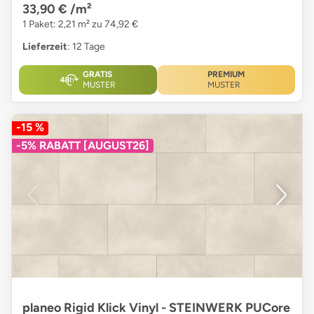
33,90 €
/m²
1 Paket: 2,21 m² zu 74,92 €
Lieferzeit
: 12 Tage
GRATIS
PREMIUM
MUSTER
MUSTER
-15 %
-5% RABATT [AUGUST26]
planeo Rigid Klick Vinyl - STEINWERK PUCore