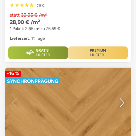
★★★★★
★★★★★
(10)
statt
39,95 €
/m²
28,90 €
/m²
1 Paket: 2,65 m² zu 76,59 €
Lieferzeit
: 11 Tage
GRATIS
PREMIUM
MUSTER
MUSTER
-16 %
SYNCHRONPRÄGUNG