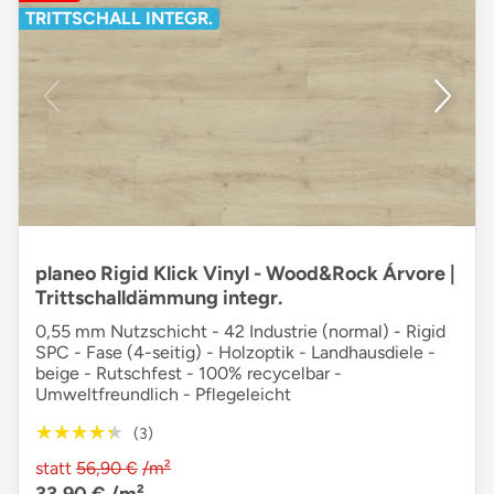
TRITTSCHALL INTEGR.
planeo Rigid Klick Vinyl - Wood&Rock Árvore |
Trittschalldämmung integr.
0,55 mm Nutzschicht - 42 Industrie (normal) - Rigid
SPC - Fase (4-seitig) - Holzoptik - Landhausdiele -
beige - Rutschfest - 100% recycelbar -
Umweltfreundlich - Pflegeleicht
★★★★★
★★★★★
(3)
statt
56,90 €
/m²
33,90 €
/m²