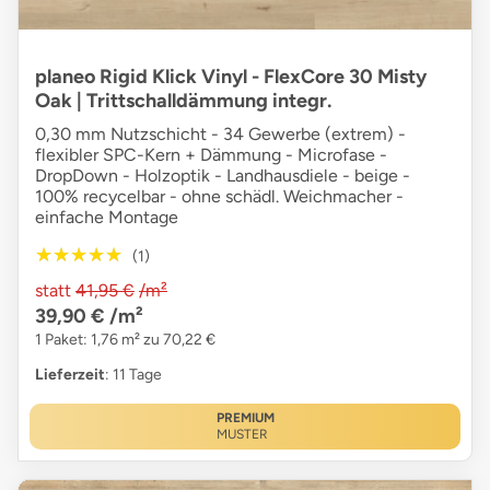
planeo Rigid Klick Vinyl - FlexCore 30 Misty
Oak | Trittschalldämmung integr.
0,30 mm Nutzschicht - 34 Gewerbe (extrem) -
flexibler SPC-Kern + Dämmung - Microfase -
DropDown - Holzoptik - Landhausdiele - beige -
100% recycelbar - ohne schädl. Weichmacher -
einfache Montage
★★★★★
★★★★★
(1)
statt
41,95 €
/m²
39,90 €
/m²
1 Paket: 1,76 m² zu 70,22 €
Lieferzeit
: 11 Tage
PREMIUM
MUSTER