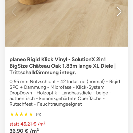
planeo Rigid Klick Vinyl - SolutionX 2in1
BigSize Château Oak 1,83m lange XL Diele |
Trittschalldämmung integr.
0,55 mm Nutzschicht - 42 Industrie (normal) - Rigid
SPC + Dämmung - Microfase - Klick-System
DropDown - Holzoptik - Landhausdiele - beige -
authentisch - keramikgehärtete Oberfläche -
Rutschfest - Feuchtraumgeeignet
★★★★★
★★★★★
(9)
statt
46,21 €
/m²
36,90 €
/m²