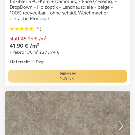
flexibler SPC-Kern + Dämmung - Fase (4-seitig) -
DropDown - Holzoptik - Landhausdiele - beige -
100% recycelbar - ohne schädl. Weichmacher -
einfache Montage
★★★★★
★★★★★
(1)
statt
45,95 €
/m²
41,90 €
/m²
1 Paket: 1,76 m² zu 73,74 €
Lieferzeit
: 11 Tage
PREMIUM
MUSTER