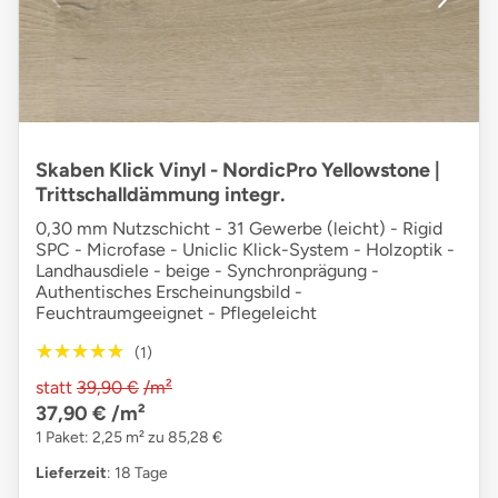
Skaben Klick Vinyl - NordicPro Yellowstone |
Trittschalldämmung integr.
0,30 mm Nutzschicht - 31 Gewerbe (leicht) - Rigid
SPC - Microfase - Uniclic Klick-System - Holzoptik -
Landhausdiele - beige - Synchronprägung -
Authentisches Erscheinungsbild -
Feuchtraumgeeignet - Pflegeleicht
★★★★★
★★★★★
(1)
statt
39,90 €
/m²
37,90 €
/m²
1 Paket: 2,25 m² zu 85,28 €
Lieferzeit
: 18 Tage