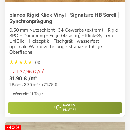
planeo Rigid Klick Vinyl - Signature HB Sorell |
Synchronprägung
0,50 mm Nutzschicht -34 Gewerbe (extrem) - Rigid
SPC + Dämmung - Fuge (4-seitig) - Klick-System
UniClic - Holzoptik - Fischgrät - wasserfest -
optimale Wärmeverteilung - strapazierfähige
Oberfläche
★★★★★
★★★★★
(3)
statt
37,96 €
/m²
31,90 €
/m²
1 Paket: 2,25 m² zu 71,78 €
Lieferzeit
: 11 Tage
GRATIS
MUSTER
-40 %