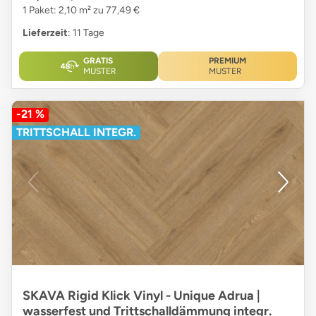
1 Paket: 2,10 m² zu 77,49 €
Lieferzeit
: 11 Tage
GRATIS
PREMIUM
MUSTER
MUSTER
-21 %
TRITTSCHALL INTEGR.
SKAVA Rigid Klick Vinyl - Unique Adrua |
wasserfest und Trittschalldämmung integr.