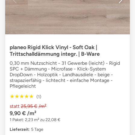
planeo Rigid Klick Vinyl - Soft Oak |
Trittschalldämmung integr. | B-Ware
0,30 mm Nutzschicht - 31 Gewerbe (leicht) - Rigid
SPC + Dämmung - Microfase - Klick-System
DropDown - Holzoptik - Landhausdiele - beige -
strapazierfähig - lichtecht - einfache Montage -
Pflegeleicht
★★★★★
★★★★★
(1)
statt
25,95 €
/m²
9,90 €
/m²
1 Paket: 2,23 m² zu 22,08 €
Lieferzeit
: 5 Tage