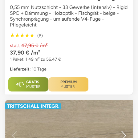
0,55 mm Nutzschicht - 33 Gewerbe (intensiv) - Rigid
SPC + Dämmung - Holzoptik - Fischgrät - beige -
Synchronprägung - umlaufende V4-Fuge -
Pflegeleicht
★★★★★
★★★★★
(6)
statt
47,95 €
/m²
37,90 €
/m²
1 Paket: 1,49 m² zu 56,47 €
Lieferzeit
: 10 Tage
GRATIS
PREMIUM
MUSTER
MUSTER
TRITTSCHALL INTEGR.