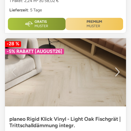
1 Paket: 2,24 m² zu 58,02 €
Lieferzeit
: 5 Tage
GRATIS
PREMIUM
MUSTER
MUSTER
-28 %
-5% RABATT [AUGUST26]
planeo Rigid Klick Vinyl - Light Oak Fischgrät |
Trittschalldämmung integr.