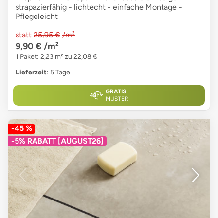
strapazierfähig - lichtecht - einfache Montage -
Pflegeleicht
statt
25,95 €
/m²
9,90 €
/m²
1 Paket: 2,23 m² zu 22,08 €
Lieferzeit
: 5 Tage
GRATIS
MUSTER
-45 %
-5% RABATT [AUGUST26]