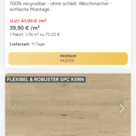
100% recycelbar - ohne schädl. Weichmacher -
einfache Montage
statt
41,95 €
/m²
39,90 €
/m²
1 Paket: 1,76 m² zu 70,22 €
Lieferzeit
: 11 Tage
PREMIUM
MUSTER
FLEXIBEL & ROBUSTER SPC KERN