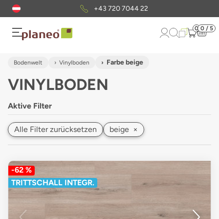
Kostenloser
Musterversand
0
0 / 5
Farbe beige
Bodenwelt
Vinylboden
VINYLBODEN
Aktive Filter
Alle Filter zurücksetzen
beige
×
-62 %
TRITTSCHALL INTEGR.