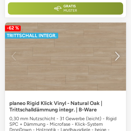
GRATIS
MUSTER
-62 %
TRITTSCHALL INTEGR.
planeo Rigid Klick Vinyl - Natural Oak |
Trittschalldämmung integr. | B-Ware
0,30 mm Nutzschicht - 31 Gewerbe (leicht) - Rigid
SPC + Dämmung - Microfase - Klick-System
DropDown - Holzoptik - Landhausdiele - beige -