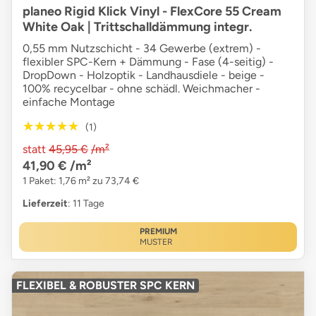
planeo Rigid Klick Vinyl - FlexCore 55 Cream
White Oak | Trittschalldämmung integr.
0,55 mm Nutzschicht - 34 Gewerbe (extrem) -
flexibler SPC-Kern + Dämmung - Fase (4-seitig) -
DropDown - Holzoptik - Landhausdiele - beige -
100% recycelbar - ohne schädl. Weichmacher -
einfache Montage
★★★★★
★★★★★
(1)
statt
45,95 €
/m²
41,90 €
/m²
1 Paket: 1,76 m² zu 73,74 €
Lieferzeit
: 11 Tage
PREMIUM
MUSTER
FLEXIBEL & ROBUSTER SPC KERN