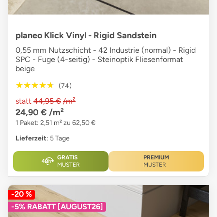
planeo Klick Vinyl - Rigid Sandstein
0,55 mm Nutzschicht - 42 Industrie (normal) - Rigid
SPC - Fuge (4-seitig) - Steinoptik Fliesenformat
beige
★★★★★
★★★★★
(74)
statt
44,95 €
/m²
24,90 €
/m²
1 Paket: 2,51 m² zu 62,50 €
Lieferzeit
: 5 Tage
GRATIS
PREMIUM
MUSTER
MUSTER
-20 %
-5% RABATT [AUGUST26]