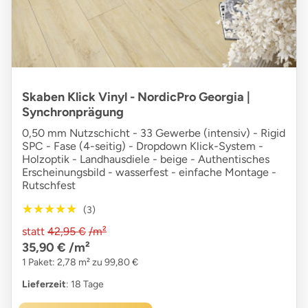
Skaben Klick Vinyl - NordicPro Georgia |
Synchronprägung
0,50 mm Nutzschicht - 33 Gewerbe (intensiv) - Rigid
SPC - Fase (4-seitig) - Dropdown Klick-System -
Holzoptik - Landhausdiele - beige - Authentisches
Erscheinungsbild - wasserfest - einfache Montage -
Rutschfest
★★★★★
★★★★★
(3)
statt
42,95 €
/m²
35,90 €
/m²
1 Paket: 2,78 m² zu 99,80 €
Lieferzeit
: 18 Tage