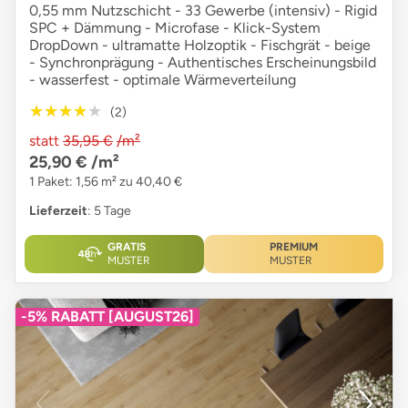
0,55 mm Nutzschicht - 33 Gewerbe (intensiv) - Rigid
SPC + Dämmung - Microfase - Klick-System
DropDown - ultramatte Holzoptik - Fischgrät - beige
- Synchronprägung - Authentisches Erscheinungsbild
- wasserfest - optimale Wärmeverteilung
★★★★★
★★★★★
(2)
statt
35,95 €
/m²
25,90 €
/m²
1 Paket: 1,56 m² zu 40,40 €
Lieferzeit
: 5 Tage
GRATIS
PREMIUM
MUSTER
MUSTER
-5% RABATT [AUGUST26]