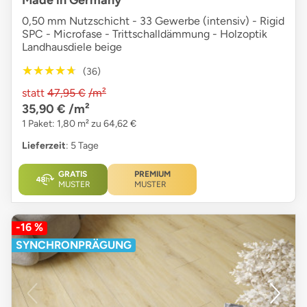
0,50 mm Nutzschicht - 33 Gewerbe (intensiv) - Rigid
SPC - Microfase - Trittschalldämmung - Holzoptik
Landhausdiele beige
★★★★★
★★★★★
(36)
statt
47,95 €
/m²
35,90 €
/m²
1 Paket: 1,80 m² zu 64,62 €
Lieferzeit
: 5 Tage
GRATIS
PREMIUM
MUSTER
MUSTER
-16 %
SYNCHRONPRÄGUNG