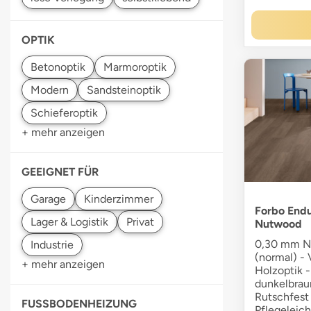
OPTIK
Betonoptik
Marmoroptik
+ mehr anzeigen
GEEIGNET FÜR
Forbo Endu
Nutwood
0,30 mm N
(normal) - 
+ mehr anzeigen
Holzoptik -
dunkelbraun
Rutschfest
FUSSBODENHEIZUNG
Pflegeleich