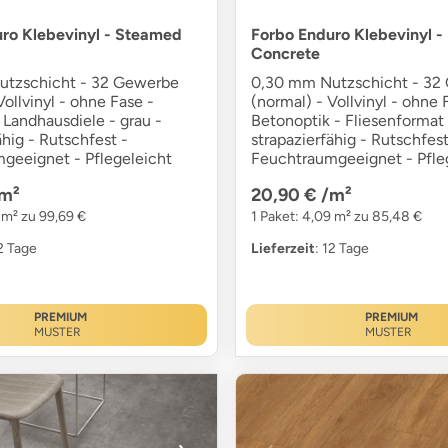
ro Klebevinyl - Steamed
Forbo Enduro Klebevinyl -
Concrete
utzschicht - 32 Gewerbe
0,30 mm Nutzschicht - 32
Vollvinyl - ohne Fase -
(normal) - Vollvinyl - ohne 
 Landhausdiele - grau -
Betonoptik - Fliesenformat 
ähig - Rutschfest -
strapazierfähig - Rutschfest
geeignet - Pflegeleicht
Feuchtraumgeeignet - Pfle
m²
20,90 €
/m²
 m² zu 99,69 €
1 Paket: 4,09 m² zu 85,48 €
12 Tage
Lieferzeit
: 12 Tage
PREMIUM
PREMIUM
MUSTER
MUSTER