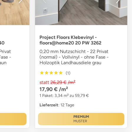
Project Floors Klebevinyl -
40
floors@home20 20 PW 3262
rivat
0,20 mm Nutzschicht - 22 Privat
Fase -
(normal) - Vollvinyl - ohne Fase -
aun
Holzoptik Landhausdiele grau
★★★★★
★★★★★
(1)
statt
26,29 €
/m²
17,90 €
/m²
1 Paket: 3,34 m² zu 59,79 €
Lieferzeit
: 12 Tage
PREMIUM
MUSTER