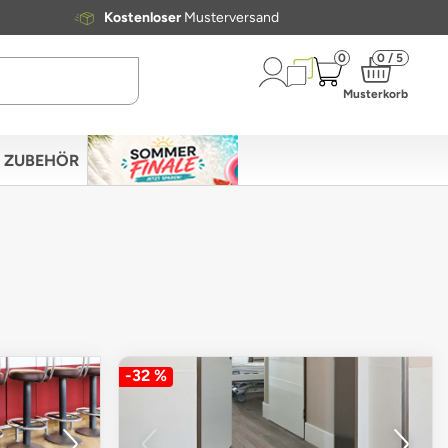
Kostenloser
Musterversand
0
0 / 5
Musterkorb
ZUBEHÖR
-32 %