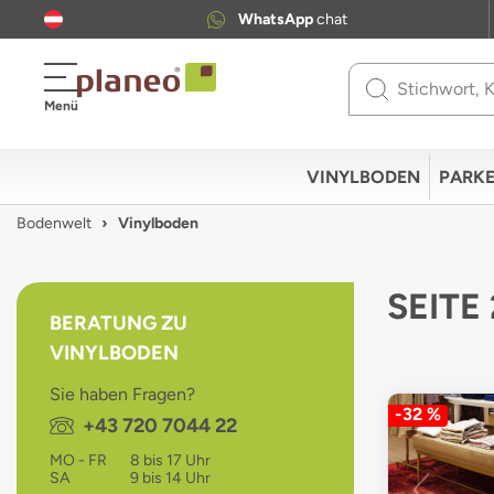
WhatsApp
chat
Use
Menü
up
and
down
VINYLBODEN
PARKE
arrows
to
Bodenwelt
Vinylboden
select
available
result.
SEITE
Press
BERATUNG ZU
enter
VINYLBODEN
to
go
Sie haben Fragen?
to
-32 %
Telefon:
+43 720 7044 22
selected
search
MO - FR
8 bis 17 Uhr
result.
SA
9 bis 14 Uhr
Touch