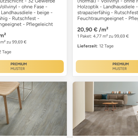
utzschicht - 32 Gewerbe
(normal) - Vollvinyl - ohne 
Vollvinyl - ohne Fase -
Holzoptik - Landhausdiele 
 Landhausdiele - beige -
strapazierfähig - Rutschfest
ähig - Rutschfest -
Feuchtraumgeeignet - Pfle
geeignet - Pflegeleicht
20,90 €
/m²
m²
1 Paket: 4,77 m² zu 99,69 €
 m² zu 99,69 €
Lieferzeit
: 12 Tage
12 Tage
PREMIUM
PREMIUM
MUSTER
MUSTER