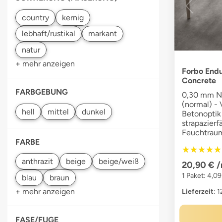
+ mehr anzeigen
Forbo Endu
Concrete
FARBGEBUNG
0,30 mm N
(normal) - 
hell
dunkel
Betonoptik 
strapazierf
Feuchtraum
FARBE
★★★★★
★★★★★
anthrazit
beige
20,90 €
/
1 Paket: 4,0
+ mehr anzeigen
Lieferzeit
: 
FASE/FUGE