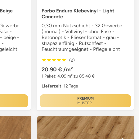
 Beige
Forbo Enduro Klebevinyl - Light
Concrete
 Gewerbe
0,30 mm Nutzschicht - 32 Gewerbe
Fase -
(normal) - Vollvinyl - ohne Fase -
- beige -
Betonoptik - Fliesenformat - grau -
 -
strapazierfähig - Rutschfest -
geleicht
Feuchtraumgeeignet - Pflegeleicht
★★★★★
★★★★★
(2)
20,90 €
/m²
1 Paket: 4,09 m² zu 85,48 €
Lieferzeit
: 12 Tage
PREMIUM
MUSTER