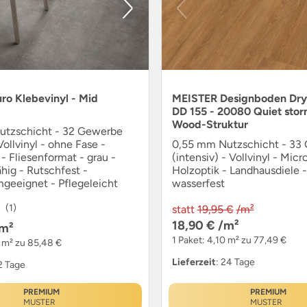
ro Klebevinyl - Mid
MEISTER Designboden Dry
DD 155 - 20080 Quiet stor
Wood-Struktur
utzschicht - 32 Gewerbe
Vollvinyl - ohne Fase -
0,55 mm Nutzschicht - 33
- Fliesenformat - grau -
(intensiv) - Vollvinyl - Micr
ähig - Rutschfest -
Holzoptik - Landhausdiele -
geeignet - Pflegeleicht
wasserfest
(1)
statt
19,95 €
/m²
18,90 €
/m²
m²
1 Paket: 4,10 m² zu 77,49 €
9 m² zu 85,48 €
Lieferzeit
: 24 Tage
12 Tage
PREMIUM
PREMIUM
MUSTER
MUSTER