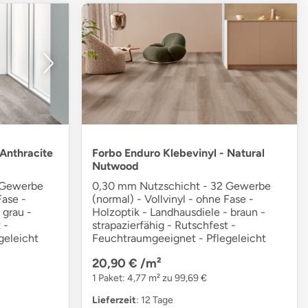
 Anthracite
Forbo Enduro Klebevinyl - Natural
Nutwood
 Gewerbe
0,30 mm Nutzschicht - 32 Gewerbe
Fase -
(normal) - Vollvinyl - ohne Fase -
 grau -
Holzoptik - Landhausdiele - braun -
 -
strapazierfähig - Rutschfest -
geleicht
Feuchtraumgeeignet - Pflegeleicht
20,90 €
/m²
1 Paket: 4,77 m² zu 99,69 €
Lieferzeit
: 12 Tage