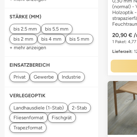
0,30 mm N
(normal) - 
Holzoptik -
STÄRKE (MM)
strapazierf
Feuchtraum
20,90 €
/
bis 2 mm
bis 4 mm
bis 5 mm
1 Paket: 4,77
+ mehr anzeigen
Lieferzeit
: 
EINSATZBEREICH
Gewerbe
Industrie
VERLEGEOPTIK
Landhausdiele (1-Stab)
Fischgrät