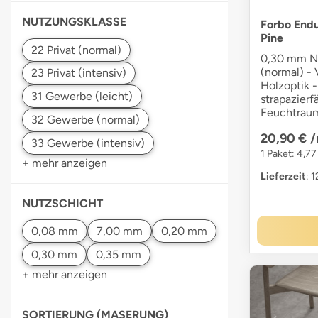
NUTZUNGSKLASSE
Forbo Endu
Pine
0,30 mm N
(normal) - 
Holzoptik -
strapazierf
Feuchtraum
20,90 €
/
1 Paket: 4,77
+ mehr anzeigen
Lieferzeit
: 
NUTZSCHICHT
+ mehr anzeigen
SORTIERUNG (MASERUNG)