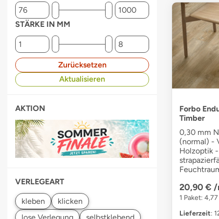
STÄRKE IN MM
Zurücksetzen
Aktualisieren
AKTION
Forbo Endu
Timber
0,30 mm N
(normal) - 
Holzoptik -
strapazierf
Feuchtraum
VERLEGEART
20,90 €
/
1 Paket: 4,77
Lieferzeit
: 
lose Verlegung
selbstklebend