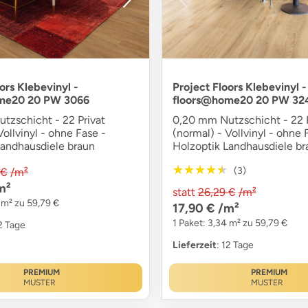
ors Klebevinyl -
Project Floors Klebevinyl -
me20 20 PW 3066
floors@home20 20 PW 32
tzschicht - 22 Privat
0,20 mm Nutzschicht - 22 P
Vollvinyl - ohne Fase -
(normal) - Vollvinyl - ohne 
Landhausdiele braun
Holzoptik Landhausdiele br
★★★★★
★★★★★
(3)
 €
/m²
m²
statt
26,29 €
/m²
 m² zu 59,79 €
17,90 €
/m²
1 Paket: 3,34 m² zu 59,79 €
12 Tage
Lieferzeit
: 12 Tage
PREMIUM
PREMIUM
MUSTER
MUSTER