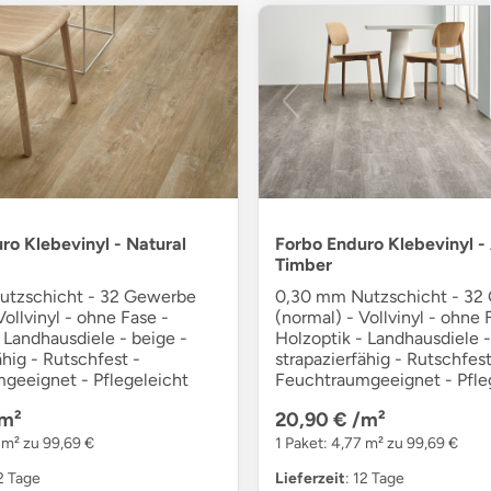
ro Klebevinyl - Natural
Forbo Enduro Klebevinyl -
Timber
utzschicht - 32 Gewerbe
0,30 mm Nutzschicht - 32
Vollvinyl - ohne Fase -
(normal) - Vollvinyl - ohne 
 Landhausdiele - beige -
Holzoptik - Landhausdiele -
ähig - Rutschfest -
strapazierfähig - Rutschfest
geeignet - Pflegeleicht
Feuchtraumgeeignet - Pfle
m²
20,90 €
/m²
 m² zu 99,69 €
1 Paket: 4,77 m² zu 99,69 €
12 Tage
Lieferzeit
: 12 Tage