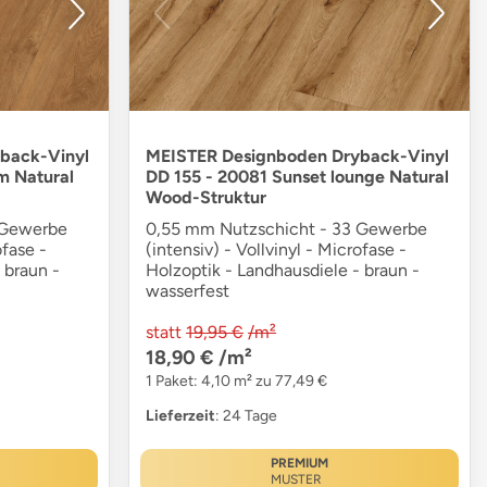
back-Vinyl
MEISTER Designboden Dryback-Vinyl
m Natural
DD 155 - 20081 Sunset lounge Natural
Wood-Struktur
 Gewerbe
0,55 mm Nutzschicht - 33 Gewerbe
ofase -
(intensiv) - Vollvinyl - Microfase -
 braun -
Holzoptik - Landhausdiele - braun -
wasserfest
statt
19,95 €
/m²
18,90 €
/m²
1 Paket: 4,10 m² zu 77,49 €
Lieferzeit
: 24 Tage
PREMIUM
MUSTER