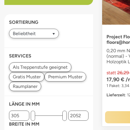
devices
users
can
SORTIERUNG
use
touch
and
Project Flo
floors@ho
swipe
gestures.
0,20 mm Nu
SERVICES
(normal) - 
Holzoptik 
statt
26,29
17,90 €
/
1 Paket: 3,34
Lieferzeit
: 
LÄNGE IN MM
BREITE IN MM