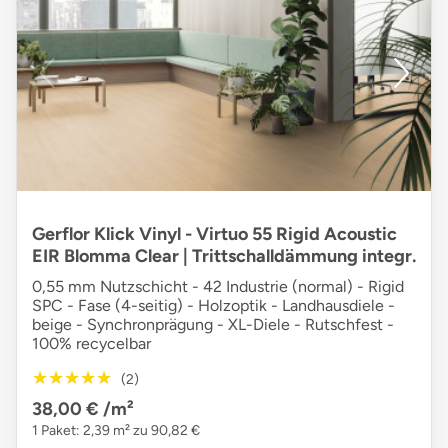
Gerflor Klick Vinyl - Virtuo 55 Rigid Acoustic
EIR Blomma Clear | Trittschalldämmung integr.
0,55 mm Nutzschicht - 42 Industrie (normal) - Rigid
SPC - Fase (4-seitig) - Holzoptik - Landhausdiele -
beige - Synchronprägung - XL-Diele - Rutschfest -
100% recycelbar
★★★★★
★★★★★
(2)
38,00 €
/m²
1 Paket: 2,39 m² zu 90,82 €