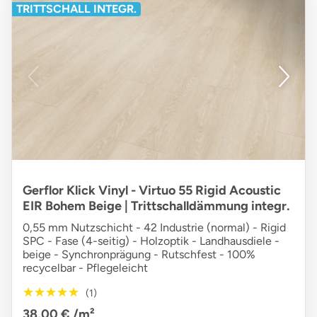
TRITTSCHALL INTEGR.
Gerflor Klick Vinyl - Virtuo 55 Rigid Acoustic
EIR Bohem Beige | Trittschalldämmung integr.
0,55 mm Nutzschicht - 42 Industrie (normal) - Rigid
SPC - Fase (4-seitig) - Holzoptik - Landhausdiele -
beige - Synchronprägung - Rutschfest - 100%
recycelbar - Pflegeleicht
★★★★★
★★★★★
(1)
38,00 €
/m²