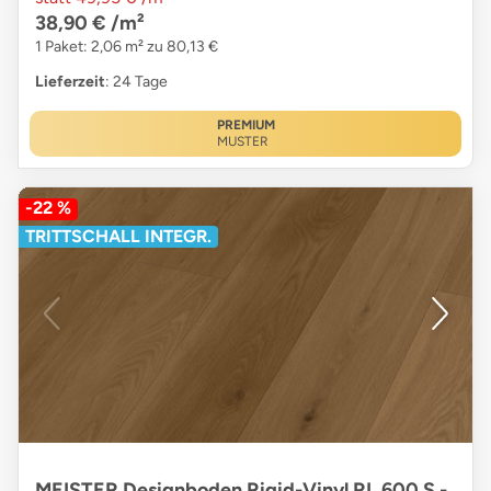
38,90 €
/m²
1 Paket: 2,06 m² zu 80,13 €
Lieferzeit
: 24 Tage
PREMIUM
MUSTER
-22 %
TRITTSCHALL INTEGR.
MEISTER Designboden Rigid-Vinyl RL 600 S -