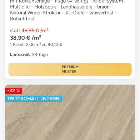
mit Korkunterlage - Fuge (4-seitig) - Klick-System
Multiclic - Holzoptik - Landhausdiele - braun -
Natural Wood-Struktur - XL-Diele - wasserfest -
Rutschfest
statt
49,95 €
/m²
38,90 €
/m²
1 Paket: 2,06 m² zu 80,13 €
Lieferzeit
: 24 Tage
PREMIUM
MUSTER
-22 %
TRITTSCHALL INTEGR.