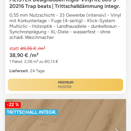
20216 Trap beats | Trittschalldämmung integr.
0,55 mm Nutzschicht - 33 Gewerbe (intensiv) - Vinyl
mit Korkunterlage - Fuge (4-seitig) - Klick-System
Multiclic - Holzoptik - Landhausdiele - dunkelbraun -
Synchronprägung - XL-Diele - wasserfest - ohne
schädl. Weichmacher
statt
49,95 €
/m²
38,90 €
/m²
1 Paket: 2,06 m² zu 80,13 €
Lieferzeit
: 24 Tage
PREMIUM
MUSTER
-22 %
TRITTSCHALL INTEGR.