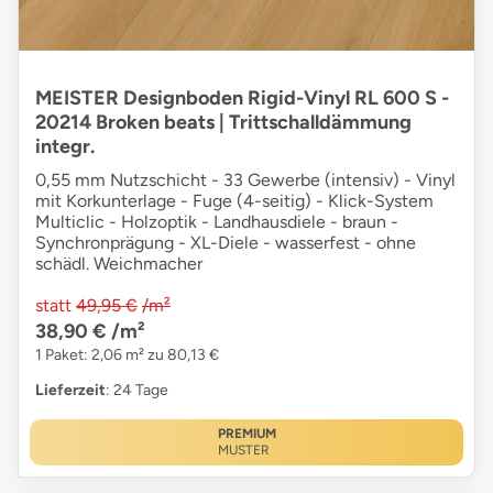
MEISTER Designboden Rigid-Vinyl RL 600 S -
20214 Broken beats | Trittschalldämmung
integr.
0,55 mm Nutzschicht - 33 Gewerbe (intensiv) - Vinyl
mit Korkunterlage - Fuge (4-seitig) - Klick-System
Multiclic - Holzoptik - Landhausdiele - braun -
Synchronprägung - XL-Diele - wasserfest - ohne
schädl. Weichmacher
statt
49,95 €
/m²
38,90 €
/m²
1 Paket: 2,06 m² zu 80,13 €
Lieferzeit
: 24 Tage
PREMIUM
MUSTER