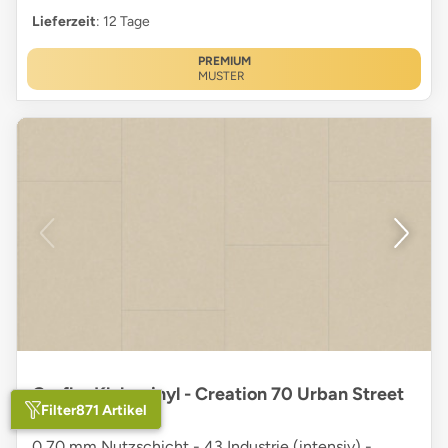
Lieferzeit
: 12 Tage
PREMIUM
MUSTER
Gerflor Klebevinyl - Creation 70 Urban Street
Filter
871 Artikel
Cream
0,70 mm Nutzschicht - 43 Industrie (intensiv) -