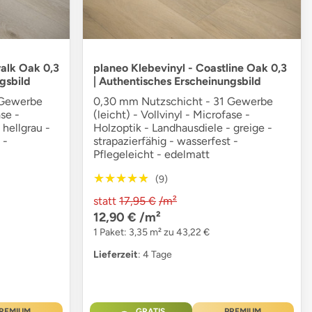
walk Oak 0,3
planeo Klebevinyl - Coastline Oak 0,3
gsbild
| Authentisches Erscheinungsbild
 Gewerbe
0,30 mm Nutzschicht - 31 Gewerbe
ase -
(leicht) - Vollvinyl - Microfase -
 hellgrau -
Holzoptik - Landhausdiele - greige -
 -
strapazierfähig - wasserfest -
Pflegeleicht - edelmatt
★★★★★
★★★★★
(9)
statt
17,95 €
/m²
12,90 €
/m²
1 Paket: 3,35 m² zu 43,22 €
Lieferzeit
: 4 Tage
REMIUM
GRATIS
PREMIUM