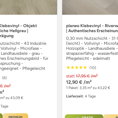
lebevinyl - Objekt
planeo Klebevinyl - River
iche Hellgrau |
| Authentisches Erscheinun
rägung
0,30 mm Nutzschicht - 31
tzschicht - 43 Industrie
(leicht) - Vollvinyl - Microf
 Vollvinyl - Microfase -
Holzoptik - Landhausdiele -
 Landhausdiele - grau -
strapazierfähig - wasserfest
es Erscheinungsbild - für
Pflegeleicht - edelmatt
nspruchung -
★★★★★
★★★★★
(10)
geeignet - Pflegeleicht
statt
17,95 €
/m²
(6)
12,90 €
/m²
 €
/m²
1 Paket: 3,35 m² zu 43,22 €
m²
Lieferzeit
: 4 Tage
4 m² zu 43,09 €
4 Tage
PREMIUM
GRATIS
P