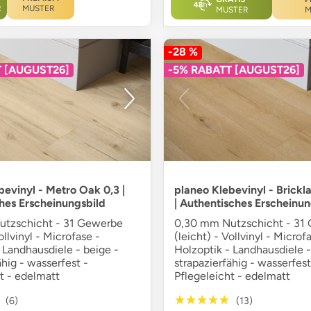
R
MUSTER
MUSTER
M
-28 %
T [AUGUST26]
-5% RABATT [AUGUST26]
bevinyl - Metro Oak 0,3 |
planeo Klebevinyl - Brickl
hes Erscheinungsbild
| Authentisches Erscheinun
tzschicht - 31 Gewerbe
0,30 mm Nutzschicht - 31
ollvinyl - Microfase -
(leicht) - Vollvinyl - Microf
 Landhausdiele - beige -
Holzoptik - Landhausdiele -
ähig - wasserfest -
strapazierfähig - wasserfest
t - edelmatt
Pflegeleicht - edelmatt
★★★★★
★★★★★
(6)
(13)