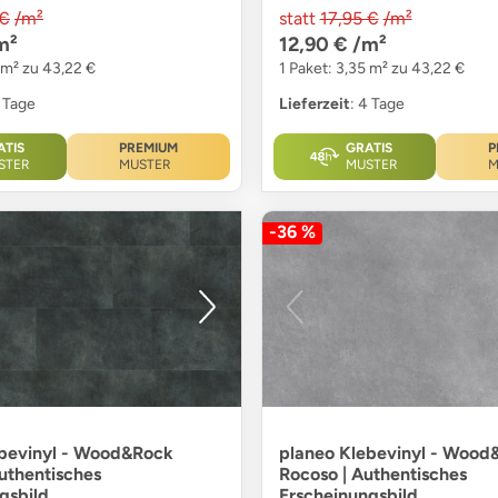
 €
/m²
statt
17,95 €
/m²
m²
12,90 €
/m²
 m² zu 43,22 €
1 Paket: 3,35 m² zu 43,22 €
4 Tage
Lieferzeit
: 4 Tage
ATIS
PREMIUM
GRATIS
P
STER
MUSTER
MUSTER
M
-36 %
ebevinyl - Wood&Rock
planeo Klebevinyl - Wood
uthentisches
Rocoso | Authentisches
gsbild
Erscheinungsbild