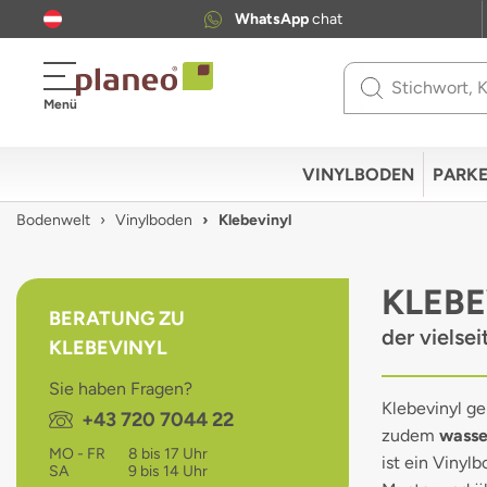
WhatsApp
chat
Use
Menü
up
and
down
VINYLBODEN
PARKE
arrows
to
Bodenwelt
Vinylboden
Klebevinyl
select
available
result.
KLEBE
Press
BERATUNG ZU
enter
der vielse
KLEBEVINYL
to
go
Sie haben Fragen?
to
Klebevinyl g
Telefon:
+43 720 7044 22
selected
zudem
wasse
search
MO - FR
8 bis 17 Uhr
ist ein Viny
result.
SA
9 bis 14 Uhr
Touch