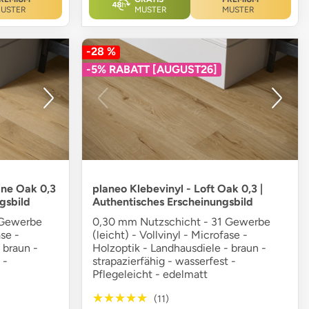
USTER
MUSTER
MUSTER
-28 %
-5% RABATT [AUGUST26]
ane Oak 0,3
planeo Klebevinyl - Loft Oak 0,3 |
gsbild
Authentisches Erscheinungsbild
 Gewerbe
0,30 mm Nutzschicht - 31 Gewerbe
ase -
(leicht) - Vollvinyl - Microfase -
 braun -
Holzoptik - Landhausdiele - braun -
 -
strapazierfähig - wasserfest -
Pflegeleicht - edelmatt
★★★★★
★★★★★
(11)