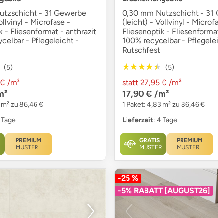
tzschicht - 31 Gewerbe
0,30 mm Nutzschicht - 31
ollvinyl - Microfase -
(leicht) - Vollvinyl - Microf
k - Fliesenformat - anthrazit
Fliesenoptik - Fliesenformat
celbar - Pflegeleicht -
100% recycelbar - Pflegelei
Rutschfest
★★★★★
★★★★★
(5)
(5)
 €
/m²
statt
27,95 €
/m²
m²
17,90 €
/m²
3 m² zu 86,46 €
1 Paket: 4,83 m² zu 86,46 €
4 Tage
Lieferzeit
: 4 Tage
PREMIUM
GRATIS
PREMIUM
R
MUSTER
MUSTER
MUSTER
-25 %
-5% RABATT [AUGUST26]