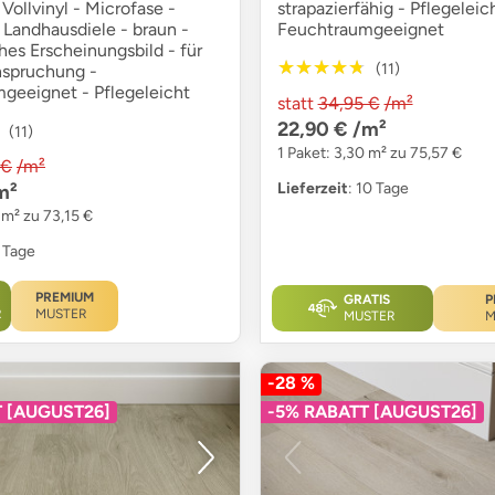
 Vollvinyl - Microfase -
strapazierfähig - Pflegeleic
 Landhausdiele - braun -
Feuchtraumgeeignet
es Erscheinungsbild - für
★★★★★
★★★★★
(11)
nspruchung -
geeignet - Pflegeleicht
statt
34,95 €
/m²
22,90 €
/m²
(11)
1 Paket: 3,30 m² zu 75,57 €
 €
/m²
Lieferzeit
: 10 Tage
m²
 m² zu 73,15 €
4 Tage
PREMIUM
GRATIS
P
R
MUSTER
MUSTER
M
-28 %
T [AUGUST26]
-5% RABATT [AUGUST26]