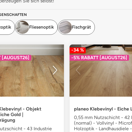
erzeugen Sie sich selbst!
IGENSCHAFTEN
zoptik
Fliesenoptik
Fischgrät
-34 %
T [AUGUST26]
-5% RABATT [AUGUST26]
lebevinyl - Objekt
planeo Klebevinyl - Eiche 
iche Gold |
0,55 mm Nutzschicht - 42 I
rägung
(normal) - Vollvinyl - Micro
tzschicht - 43 Industrie
Holzoptik - Landhausdiele -