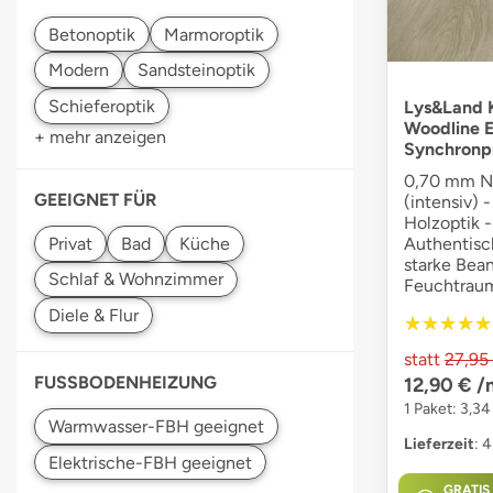
Lys&Land K
Woodline E
+ mehr anzeigen
Synchronp
0,70 mm Nu
GEEIGNET FÜR
(intensiv) -
Holzoptik -
Authentisch
starke Bea
Feuchtraum
★★★★★
★★★★★
statt
27,95
FUSSBODENHEIZUNG
12,90 €
/
1 Paket: 3,3
Lieferzeit
: 
GRATIS