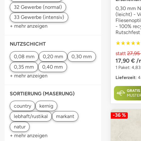
0,30 mm Nu
(leicht) - V
Fliesenopti
+ mehr anzeigen
- 100% recy
Rutschfest
★★★★★
★★★★★
NUTZSCHICHT
statt
27,95
17,90 €
/
1 Paket: 4,8
+ mehr anzeigen
Lieferzeit
: 
GRATIS
SORTIERUNG (MASERUNG)
MUSTE
-36 %
+ mehr anzeigen