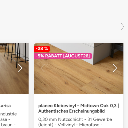
-28 %
-5% RABATT [AUGUST26]
Larisa
planeo Klebevinyl - Midtown Oak 0,3 |
Authentisches Erscheinungsbild
ndustrie
fase -
0,30 mm Nutzschicht - 31 Gewerbe
 braun -
(leicht) - Vollvinyl - Microfase -