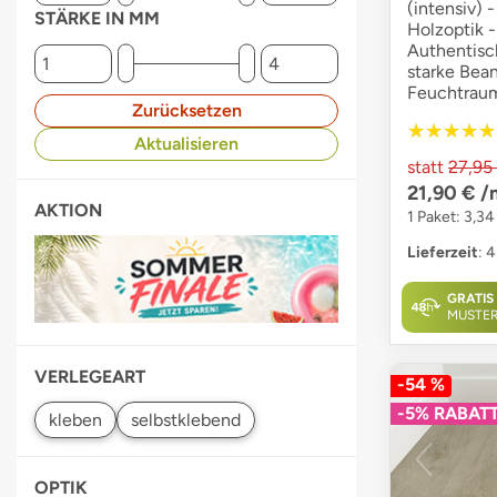
(intensiv) -
STÄRKE IN MM
Holzoptik -
Authentisch
starke Bea
Feuchtraum
Zurücksetzen
★★★★★
★★★★★
Aktualisieren
statt
27,95
21,90 €
/
AKTION
1 Paket: 3,34
Lieferzeit
: 
GRATIS
MUSTE
VERLEGEART
-54 %
-5% RABAT
OPTIK