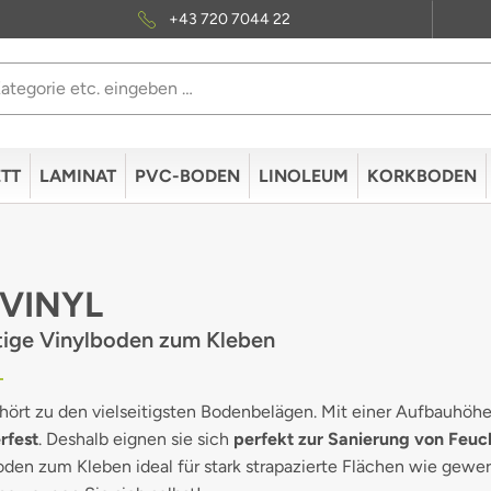
+43 720 7044 22
TT
LAMINAT
PVC-BODEN
LINOLEUM
KORKBODEN
VINYL
itige Vinylboden zum Kleben
ehört zu den vielseitigsten Bodenbelägen. Mit einer Aufbauhö
rfest
. Deshalb eignen sie sich
perfekt zur Sanierung von Feu
lboden zum Kleben
ideal für stark strapazierte Flächen wie gewe