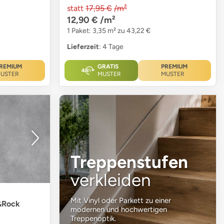
statt
17,95 €
/m²
12,90 €
/m²
1 Paket: 3,35 m² zu 43,22 €
Lieferzeit
: 4 Tage
REMIUM
GRATIS
PREMIUM
USTER
MUSTER
MUSTER
Treppenstufen
verkleiden
Mit Vinyl oder Parkett zu einer
&Rock
modernen und hochwertigen
Treppenoptik.