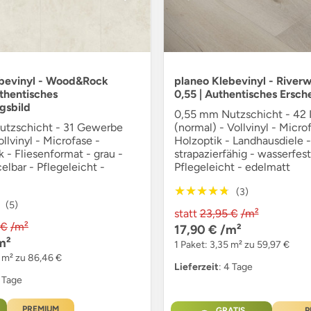
ebevinyl - Wood&Rock
planeo Klebevinyl - River
uthentisches
0,55 | Authentisches Ersch
gsbild
0,55 mm Nutzschicht - 42 I
tzschicht - 31 Gewerbe
(normal) - Vollvinyl - Micro
ollvinyl - Microfase -
Holzoptik - Landhausdiele -
k - Fliesenformat - grau -
strapazierfähig - wasserfest
lbar - Pflegeleicht -
Pflegeleicht - edelmatt
★★★★★
★★★★★
(3)
(5)
statt
23,95 €
/m²
 €
/m²
17,90 €
/m²
m²
1 Paket: 3,35 m² zu 59,97 €
3 m² zu 86,46 €
Lieferzeit
: 4 Tage
4 Tage
PREMIUM
GRATIS
P