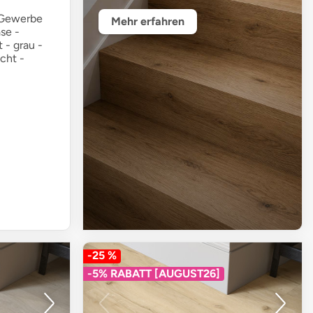
 Gewerbe
Mehr erfahren
ase -
 - grau -
cht -
-25 %
-5% RABATT [AUGUST26]