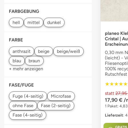
FARBGEBUNG
planeo Kl
Cristal | A
FARBE
Erscheinun
0,30 mm Nu
(leicht) - V
Fliesenopti
+ mehr anzeigen
100% recyce
Rutschfest
★★★★★
★★★★★
FASE/FUGE
statt
27,95
17,90 €
/
1 Paket: 4,8
Lieferzeit
: 
GRATIS