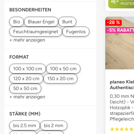
MUSTE
BESONDERHEITEN
-28 %
-5% RABAT
+ mehr anzeigen
FORMAT
planeo Kle
Authentisc
0,30 mm Nu
+ mehr anzeigen
(leicht) - V
Holzoptik -
strapazierf
STÄRKE (MM)
Pflegeleich
★★★★★
★★★★★