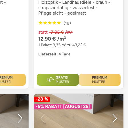
ht -
Holzoptik - Landhausdiele - braun -
strapazierfähig - wasserfest -
Pflegeleicht - edelmatt
★★★★★
★★★★★
(18)
statt
17,95 €
/m²
12,90 €
/m²
1 Paket: 3,35 m² zu 43,22 €
Lieferzeit
: 4 Tage
REMIUM
GRATIS
PREMIUM
USTER
MUSTER
MUSTER
-28 %
-5% RABATT [AUGUST26]