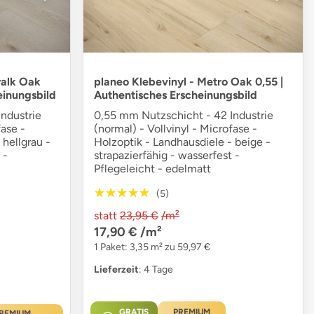
walk Oak
planeo Klebevinyl - Metro Oak 0,55 |
einungsbild
Authentisches Erscheinungsbild
ndustrie
0,55 mm Nutzschicht - 42 Industrie
fase -
(normal) - Vollvinyl - Microfase -
 hellgrau -
Holzoptik - Landhausdiele - beige -
 -
strapazierfähig - wasserfest -
Pflegeleicht - edelmatt
★★★★★
★★★★★
(5)
statt
23,95 €
/m²
17,90 €
/m²
1 Paket: 3,35 m² zu 59,97 €
Lieferzeit
: 4 Tage
GRATIS
PREMIUM
REMIUM