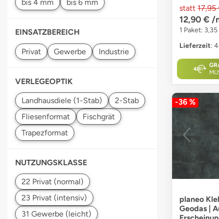
statt
17,95
12,90 €
/
1 Paket: 3,35
EINSATZBEREICH
Lieferzeit
: 
GR
MU
VERLEGEOPTIK
-36 %
NUTZUNGSKLASSE
planeo Kl
Geodas | A
Erscheinun