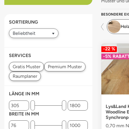
Muster und üb
devices
users
BESONDERE E
can
SORTIERUNG
use
Hol
touch
and
swipe
gestures.
-22 %
SERVICES
-5% RABAT
LÄNGE IN MM
Lys&Land K
Woodline E
BREITE IN MM
Synchronp
0,70 mm Nu