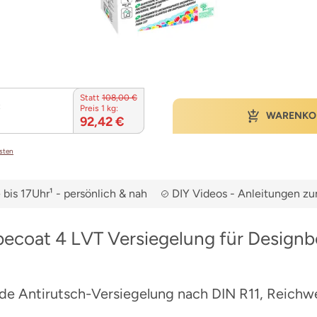
Statt
108,00 €
:
Preis 1 kg:
WARENKO
92,42 €
osten
bis 17Uhr¹ - persönlich & nah
DIY Videos - Anleitungen 
ecoat 4 LVT Versiegelung für Designb
e Antirutsch-Versiegelung nach DIN R11, Reichwei