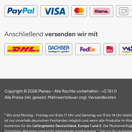
Anschließend
versenden wir mit
Copyright © 2026 Planeo - Alle Rechte vorbehalten -
v2.161.0
Alle Preise inkl. gesetzl. Mehrwertsteuer zzgl. Versandkosten
1
Wir sind Montag - Freitag von 8 bis 17 Uhr und Samstag von 9 bis 14 Uhr telefo
ist nur innerhalb deutschen Festlandes möglich und wenn alle Produkte im Ware
kostenlos für die
Liefergebiete Deutschland, Europa 1 und 2
. Die Musterverfüg
*
Gutschein-Aktionen sind nicht miteinander kombinierbar.
Gilt nur für ausgewäh