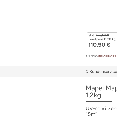
Statt
129,60 €
Paketpreis (1,20 kg)
110,90 €
inkl. MwSt.
zzgl. Versandk
Kundenservice 
Mapei Map
1.2kg
UV-schützend
15m²