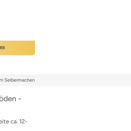
RB
zum Selbermachen
öden -
te ca. 12-