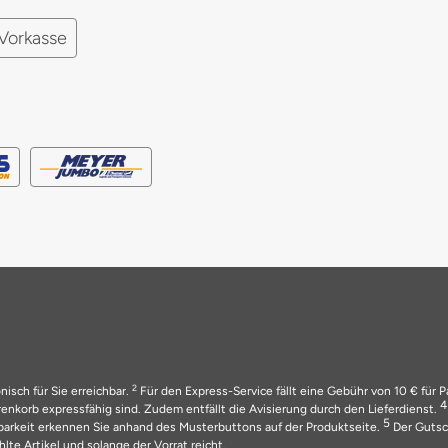
Vorkasse
2
nisch für Sie erreichbar.
Für den Express-Service fällt eine Gebühr von 10 € für 
nkorb expressfähig sind. Zudem entfällt die Avisierung durch den Lieferdienst.
5
barkeit erkennen Sie anhand des Musterbuttons auf der Produktseite.
Der Gutsch
lte Artikel und solange der Vorrat reicht.