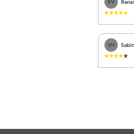
RV
Renat
SM
Sabin