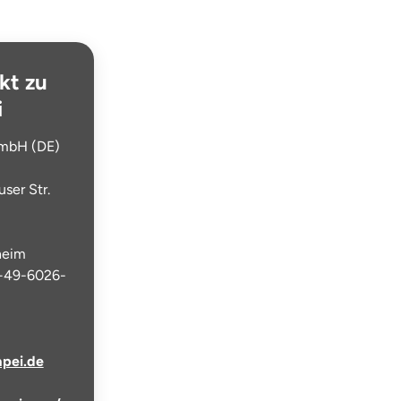
kt zu
i
mbH (DE)
ser Str.
heim
 +49-6026-
pei.de