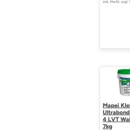
inkl. MwSt. zzgl.
Mapei Kle
Ultrabond
4 LVT Wal
7kg