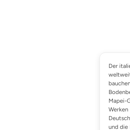
Der ital
weltwei
bauchem
Bodenbe
Mapei-G
Werken 
Deutsch
und die 