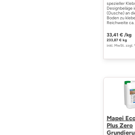
spezieller Kleb
Designbeläge i
(Dusche) an d
Boden zu klebe
Reichweite ca
33,41 € /
kg
233,87 € kg
inkl. MwSt. zzgl.
Mapei Eco
Plus Zero
Grundieru