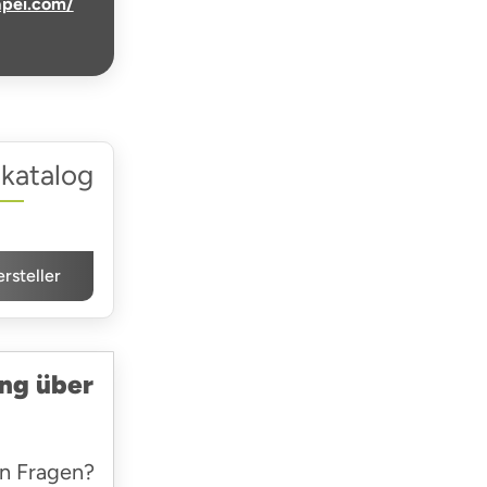
pei.com/
katalog
ersteller
ng über
n Fragen?