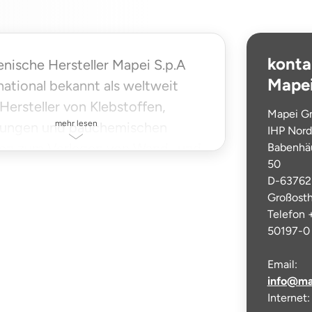
konta
ienische Hersteller Mapei S.p.A
Mape
rnational bekannt als weltweit
Hersteller von Klebstoffen,
Mapei G
mehr lesen
ungen und bauchemischen
IHP Nord
en zum Verlegen von Wand- und
Babenhäu
50
lägen. Im Jahre 1937 in Mailand
D-63762
et, besteht die Mapei-Gruppe
Großost
us 68 Toc ...
Telefon
50197-0
Email:
info@ma
Internet: