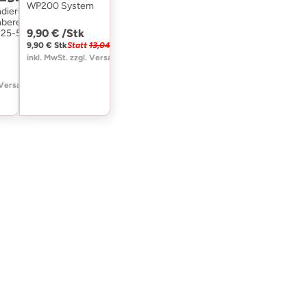
WP200 System
dierung für
bereich,
9,90 € /
Stk
. 25-50m²
9,90 € Stk
Statt
13,04 €
inkl. MwSt. zzgl. Versand
 Versand