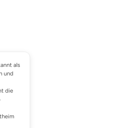
kannt als
en und
t die
4
stheim