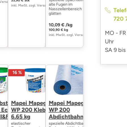
33,90 € Stk
 Versand
alte Fugen im
inkl. MwSt. zzgl. Versand
Nasszellenbereich zu
Telef
glätten
720 
10,09 € /
kg
100,90 € kg
MO - FR
inkl. MwSt. zzgl. Versand
Uhr
SA
9 bis
16 %
bstoff
Mapei Mapeguard
Mapei Mapeguard
 Eco MS
WP 200 Klebstoff
WP 200
l&Floor -
6.65 kg
Abdichtbahn 10m
elastischer
spezielle Abdichtbahn für