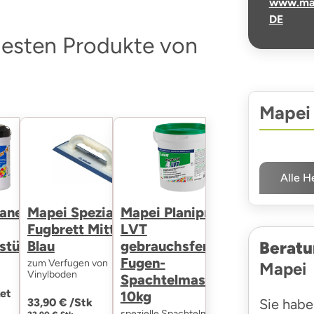
www.ma
DE
uesten Produkte von
Mapei
Alle H
aner H
Mapei Spezial
Mapei Planiprep 4
Fugbrett Mittel
LVT
stücher -
Blau
gebrauchsfertige
Beratu
Fugen-
zum Verfugen von
Mapei
Vinylboden
Spachtelmasse
et
10kg
33,90 € /
Stk
Sie habe
spezielle Spachtelmasse um