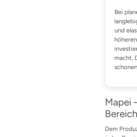
Bei plan
langlebi
und ela
höheren
investie
macht. D
schonen
Mapei 
Bereic
Dem Produz