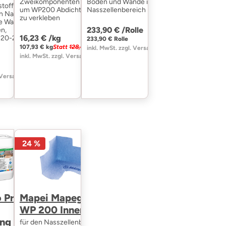
Zweikomponenten Mörtel
Boden und Wände im
stoff um
um WP200 Abdichtbahnen
Nasszellenbereich
n Nasszellen
zu verkleben
ie Wand oder
233,90 € /
Rolle
n,
16,23 € /
kg
. 20-28m²
233,90 € Rolle
107,93 € kg
Statt
128,69 €
inkl. MwSt. zzgl. Versand
inkl. MwSt. zzgl. Versand
 Versand
24 %
 Prim T
Mapei Mapeguard
WP 200 Innenecke
ng 5kg
für den Nasszellenbereich -