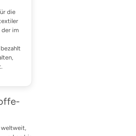
ür die
extiler
 der im
g bezahlt
lten,
.
offe-
 weltweit,