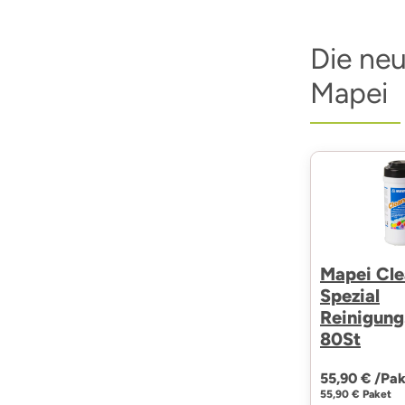
Die ne
Mapei
Mapei Cle
Spezial
Reinigung
80St
55,90 € /
Pak
55,90 € Paket