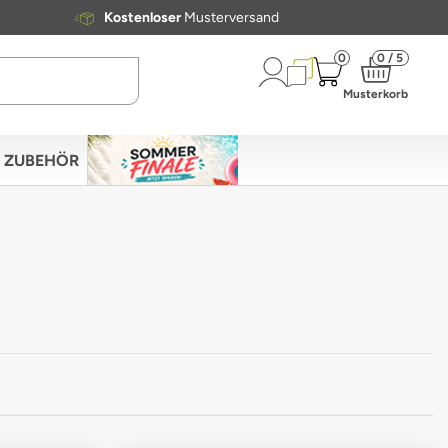
Kostenloser
Musterversand
0
0 / 5
Musterkorb
ZUBEHÖR