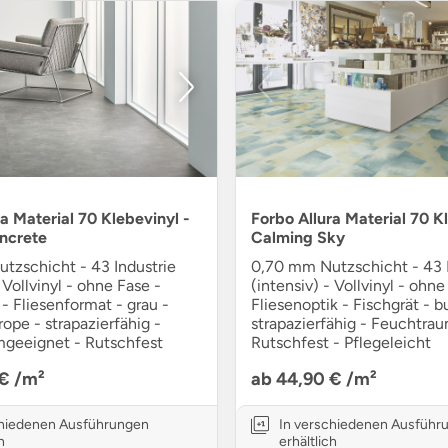
a Material 70 Klebevinyl -
Forbo Allura Material 70 K
ncrete
Calming Sky
tzschicht - 43 Industrie
0,70 mm Nutzschicht - 43 I
 Vollvinyl - ohne Fase -
(intensiv) - Vollvinyl - ohne
- Fliesenformat - grau -
Fliesenoptik - Fischgrät - b
ope - strapazierfähig -
strapazierfähig - Feuchtra
geeignet - Rutschfest
Rutschfest - Pflegeleicht
 €
/m²
ab 44,90 €
/m²
chiedenen Ausführungen
In verschiedenen Ausführ
h
erhältlich