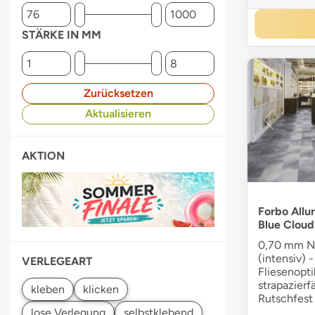
STÄRKE IN MM
Zurücksetzen
Aktualisieren
AKTION
Forbo Allur
Blue Cloud
0,70 mm Nu
(intensiv) -
VERLEGEART
Fliesenopti
strapazier
Rutschfest 