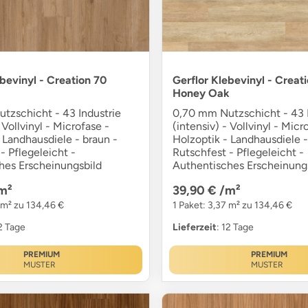
ebevinyl - Creation 70
Gerflor Klebevinyl - Creat
Honey Oak
tzschicht - 43 Industrie
0,70 mm Nutzschicht - 43 I
 Vollvinyl - Microfase -
(intensiv) - Vollvinyl - Micr
 Landhausdiele - braun -
Holzoptik - Landhausdiele -
- Pflegeleicht -
Rutschfest - Pflegeleicht -
hes Erscheinungsbild
Authentisches Erscheinung
m²
39,90 €
/m²
 m² zu 134,46 €
1 Paket: 3,37 m² zu 134,46 €
12 Tage
Lieferzeit
: 12 Tage
PREMIUM
PREMIUM
MUSTER
MUSTER