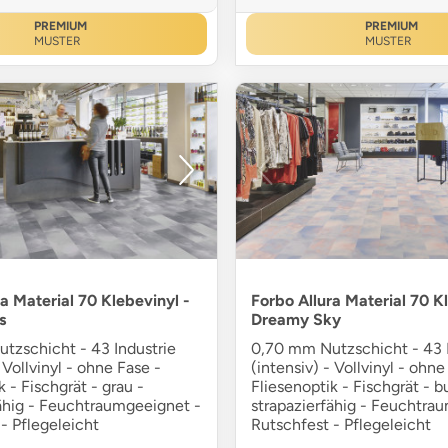
PREMIUM
PREMIUM
MUSTER
MUSTER
a Material 70 Klebevinyl -
Forbo Allura Material 70 K
s
Dreamy Sky
tzschicht - 43 Industrie
0,70 mm Nutzschicht - 43 I
 Vollvinyl - ohne Fase -
(intensiv) - Vollvinyl - ohne
k - Fischgrät - grau -
Fliesenoptik - Fischgrät - b
fähig - Feuchtraumgeeignet -
strapazierfähig - Feuchtra
- Pflegeleicht
Rutschfest - Pflegeleicht