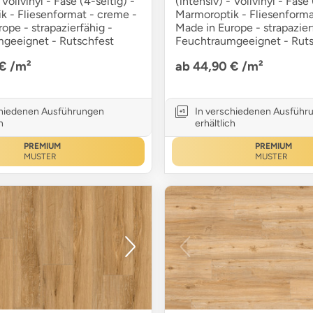
 Vollvinyl - Fase (4-seitig) -
(intensiv) - Vollvinyl - Fase 
k - Fliesenformat - creme -
Marmoroptik - Fliesenforma
ope - strapazierfähig -
Made in Europe - strapazier
geeignet - Rutschfest
Feuchtraumgeeignet - Ruts
 €
/m²
ab 44,90 €
/m²
chiedenen Ausführungen
In verschiedenen Ausführ
h
erhältlich
PREMIUM
PREMIUM
MUSTER
MUSTER