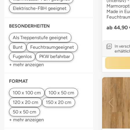
(intensiv) -
Marmoropti
Made in Eur
Feuchtraum
BESONDERHEITEN
ab 44,90
In vers
erhältlic
+ mehr anzeigen
FORMAT
+ mehr anzeigen