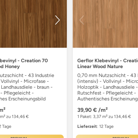
ebevinyl - Creation 70
Gerflor Klebevinyl - Creat
od Honey
Linear Wood Nature
tzschicht - 43 Industrie
0,70 mm Nutzschicht - 43 I
 Vollvinyl - Microfase -
(intensiv) - Vollvinyl - Micr
 Landhausdiele - braun -
Holzoptik - Landhausdiele -
- Pflegeleicht -
Rutschfest - Pflegeleicht -
hes Erscheinungsbild
Authentisches Erscheinung
m²
39,90 €
/m²
 m² zu 134,46 €
1 Paket: 3,37 m² zu 134,46 €
12 Tage
Lieferzeit
: 12 Tage