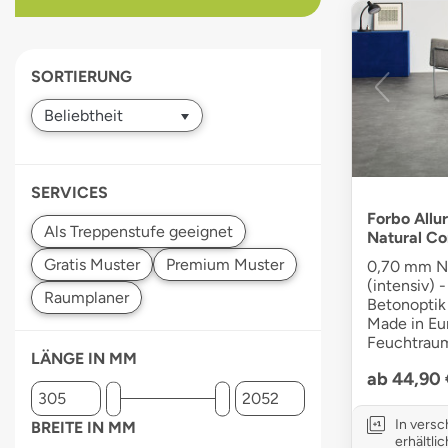
devices
users
can
SORTIERUNG
use
touch
and
swipe
gestures.
SERVICES
Forbo Allur
Natural Co
0,70 mm Nu
(intensiv) -
Betonoptik 
Made in Eur
Feuchtraum
LÄNGE IN MM
ab 44,90
In vers
BREITE IN MM
erhältlic