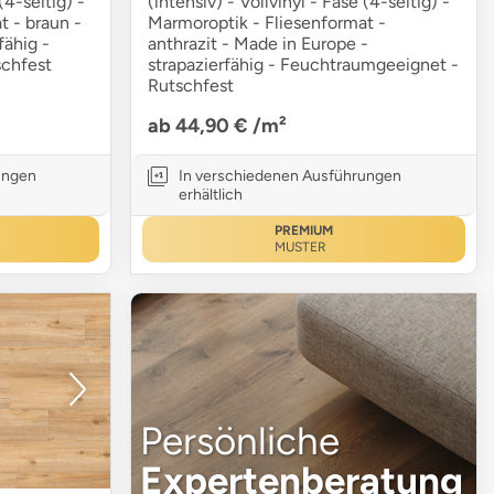
(4-seitig) -
(intensiv) - Vollvinyl - Fase (4-seitig) -
t - braun -
Marmoroptik - Fliesenformat -
fähig -
anthrazit - Made in Europe -
chfest
strapazierfähig - Feuchtraumgeeignet -
Rutschfest
ab 44,90 €
/m²
ungen
In verschiedenen Ausführungen
erhältlich
PREMIUM
MUSTER
Persönliche
Expertenberatung