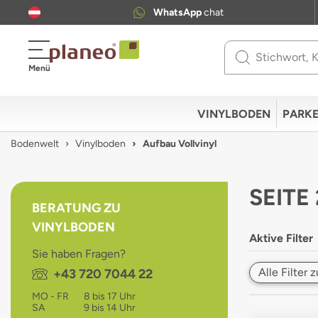
WhatsApp
chat
Use
Menü
up
and
down
VINYLBODEN
PARKE
arrows
to
Bodenwelt
Vinylboden
Aufbau Vollvinyl
select
available
result.
SEITE
Press
BERATUNG ZU
enter
VINYLBODEN
to
Aktive Filter
go
Sie haben Fragen?
to
Alle Filter
Telefon:
+43 720 7044 22
selected
search
MO - FR
8 bis 17 Uhr
result.
SA
9 bis 14 Uhr
Touch