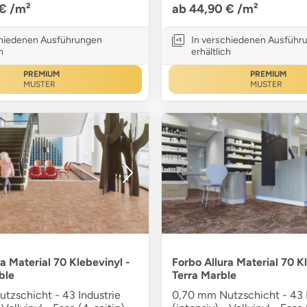
 €
/m²
ab 44,90 €
/m²
chiedenen Ausführungen
In verschiedenen Ausführ
h
erhältlich
PREMIUM
PREMIUM
MUSTER
MUSTER
a Material 70 Klebevinyl -
Forbo Allura Material 70 K
ble
Terra Marble
tzschicht - 43 Industrie
0,70 mm Nutzschicht - 43 I