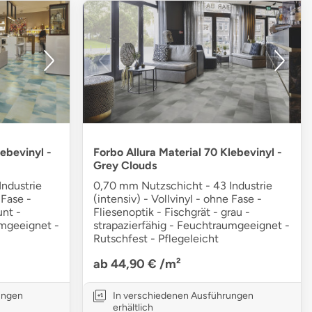
lebevinyl -
Forbo Allura Material 70 Klebevinyl -
Grey Clouds
ndustrie
0,70 mm Nutzschicht - 43 Industrie
 Fase -
(intensiv) - Vollvinyl - ohne Fase -
unt -
Fliesenoptik - Fischgrät - grau -
umgeeignet -
strapazierfähig - Feuchtraumgeeignet -
Rutschfest - Pflegeleicht
ab 44,90 €
/m²
ungen
In verschiedenen Ausführungen
erhältlich