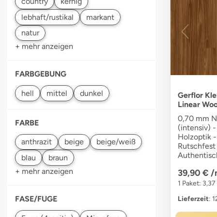
+ mehr anzeigen
FARBGEBUNG
Gerflor Kl
Linear Wo
0,70 mm Nu
FARBE
(intensiv) -
Holzoptik -
Rutschfest 
Authentisc
+ mehr anzeigen
39,90 €
/
1 Paket: 3,37
FASE/FUGE
Lieferzeit
: 