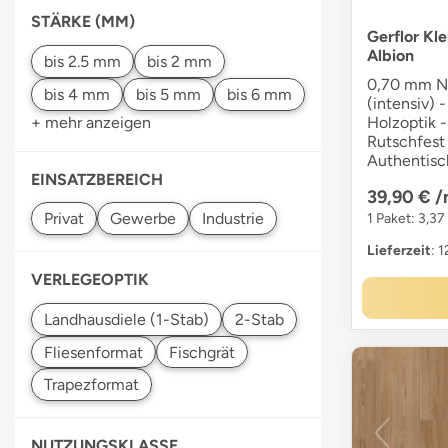
STÄRKE (MM)
Gerflor Kl
Albion
0,70 mm Nu
(intensiv) -
Holzoptik -
+ mehr anzeigen
Rutschfest 
Authentisc
EINSATZBEREICH
39,90 €
/
1 Paket: 3,37
Lieferzeit
: 
VERLEGEOPTIK
NUTZUNGSKLASSE