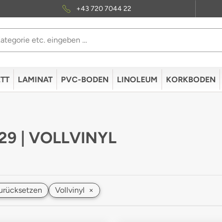
+43 720 7044 22
TT
LAMINAT
PVC-BODEN
LINOLEUM
KORKBODEN
 29 | VOLLVINYL
 zurücksetzen
Vollvinyl
×