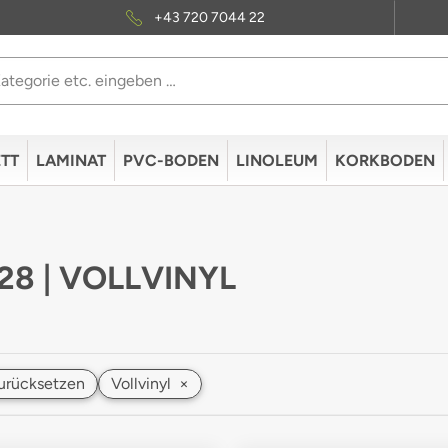
+43 720 7044 22
TT
LAMINAT
PVC-BODEN
LINOLEUM
KORKBODEN
 28 | VOLLVINYL
 zurücksetzen
Vollvinyl
×