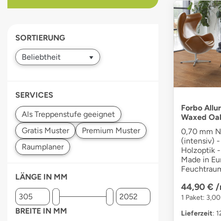
devices
users
can
SORTIERUNG
use
touch
and
swipe
gestures.
SERVICES
Forbo Allu
Waxed Oa
0,70 mm Nu
(intensiv) -
Holzoptik -
Made in Eur
Feuchtraum
LÄNGE IN MM
44,90 €
/
1 Paket: 3,0
BREITE IN MM
Lieferzeit
: 