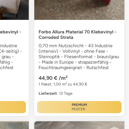
lebevinyl -
Forbo Allura Material 70 Klebevinyl -
Corroded Strata
ndustrie
0,70 mm Nutzschicht - 43 Industrie
(4-seitig) -
(intensiv) - Vollvinyl - ohne Fase -
 grau -
Steinoptik - Fliesenformat - braun/grau
fähig -
- Made in Europe - strapazierfähig -
chfest
Feuchtraumgeeignet - Rutschfest
44,90 €
/m²
1 Paket: 1,00 m² zu 44,90 €
Lieferzeit
: 12 Tage
PREMIUM
MUSTER