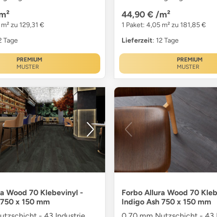
m²
44,90 €
/m²
 m² zu 129,31 €
1 Paket: 4,05 m² zu 181,85 €
12 Tage
Lieferzeit
: 12 Tage
PREMIUM
PREMIUM
MUSTER
MUSTER
ra Wood 70 Klebevinyl -
Forbo Allura Wood 70 Kleb
 750 x 150 mm
Indigo Ash 750 x 150 mm
tzschicht - 43 Industrie
0,70 mm Nutzschicht - 43 I