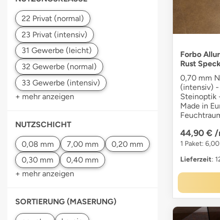
Forbo Allur
Rust Spec
0,70 mm Nu
(intensiv) -
Steinoptik 
+ mehr anzeigen
Made in Eur
Feuchtraum
NUTZSCHICHT
44,90 €
/
1 Paket: 6,0
Lieferzeit
: 
+ mehr anzeigen
SORTIERUNG (MASERUNG)