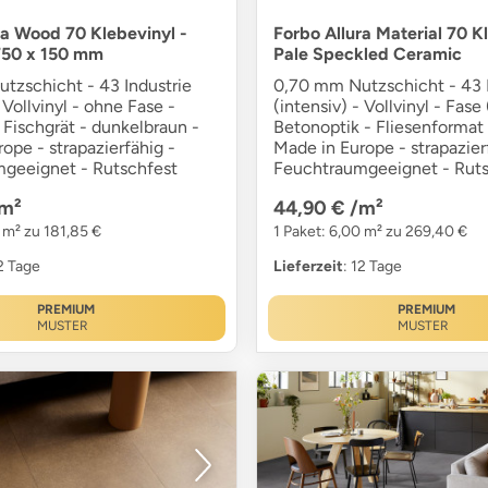
ra Wood 70 Klebevinyl -
Forbo Allura Material 70 K
750 x 150 mm
Pale Speckled Ceramic
tzschicht - 43 Industrie
0,70 mm Nutzschicht - 43 I
 Vollvinyl - ohne Fase -
(intensiv) - Vollvinyl - Fase 
 Fischgrät - dunkelbraun -
Betonoptik - Fliesenformat
ope - strapazierfähig -
Made in Europe - strapazier
geeignet - Rutschfest
Feuchtraumgeeignet - Ruts
m²
44,90 €
/m²
 m² zu 181,85 €
1 Paket: 6,00 m² zu 269,40 €
12 Tage
Lieferzeit
: 12 Tage
PREMIUM
PREMIUM
MUSTER
MUSTER