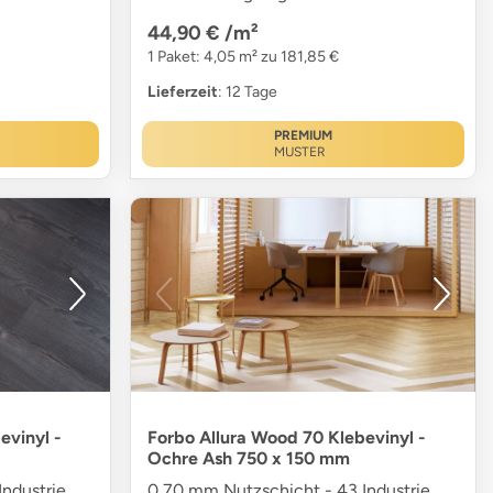
44,90 €
/m²
1 Paket: 4,05 m² zu 181,85 €
Lieferzeit
: 12 Tage
PREMIUM
MUSTER
evinyl -
Forbo Allura Wood 70 Klebevinyl -
Ochre Ash 750 x 150 mm
ndustrie
0,70 mm Nutzschicht - 43 Industrie