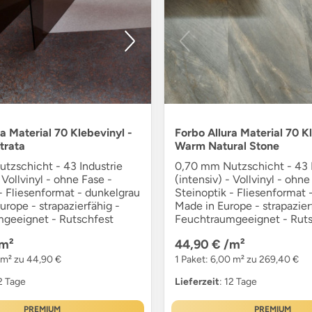
a Material 70 Klebevinyl -
Forbo Allura Material 70 K
trata
Warm Natural Stone
tzschicht - 43 Industrie
0,70 mm Nutzschicht - 43 I
 Vollvinyl - ohne Fase -
(intensiv) - Vollvinyl - ohne
- Fliesenformat - dunkelgrau
Steinoptik - Fliesenformat -
urope - strapazierfähig -
Made in Europe - strapazier
geeignet - Rutschfest
Feuchtraumgeeignet - Ruts
m²
44,90 €
/m²
0 m² zu 44,90 €
1 Paket: 6,00 m² zu 269,40 €
12 Tage
Lieferzeit
: 12 Tage
PREMIUM
PREMIUM