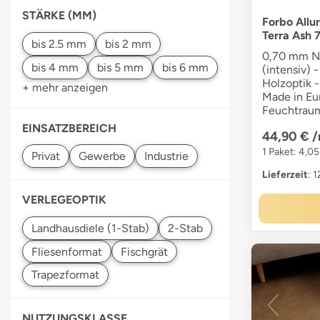
STÄRKE (MM)
Forbo Allu
Terra Ash 
0,70 mm Nu
(intensiv) -
Holzoptik -
+ mehr anzeigen
Made in Eur
Feuchtraum
EINSATZBEREICH
44,90 €
/
1 Paket: 4,05
Lieferzeit
: 
VERLEGEOPTIK
NUTZUNGSKLASSE