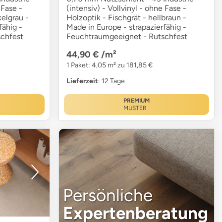
 Fase -
(intensiv) - Vollvinyl - ohne Fase -
kelgrau -
Holzoptik - Fischgrät - hellbraun -
fähig -
Made in Europe - strapazierfähig -
chfest
Feuchtraumgeeignet - Rutschfest
44,90 €
/m²
1 Paket: 4,05 m² zu 181,85 €
Lieferzeit
: 12 Tage
PREMIUM
MUSTER
Persönliche
Expertenberatung