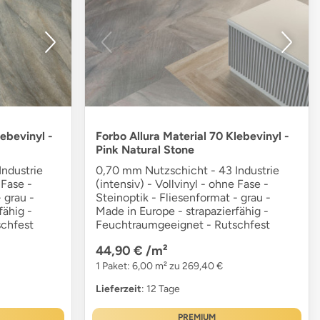
lebevinyl -
Forbo Allura Material 70 Klebevinyl -
Pink Natural Stone
ndustrie
0,70 mm Nutzschicht - 43 Industrie
 Fase -
(intensiv) - Vollvinyl - ohne Fase -
 grau -
Steinoptik - Fliesenformat - grau -
fähig -
Made in Europe - strapazierfähig -
chfest
Feuchtraumgeeignet - Rutschfest
44,90 €
/m²
1 Paket: 6,00 m² zu 269,40 €
Lieferzeit
: 12 Tage
PREMIUM