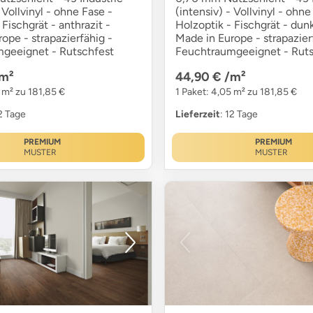
 Vollvinyl - ohne Fase -
(intensiv) - Vollvinyl - ohne
 Fischgrät - anthrazit -
Holzoptik - Fischgrät - dun
ope - strapazierfähig -
Made in Europe - strapazier
geeignet - Rutschfest
Feuchtraumgeeignet - Ruts
m²
44,90 €
/m²
 m² zu 181,85 €
1 Paket: 4,05 m² zu 181,85 €
12 Tage
Lieferzeit
: 12 Tage
PREMIUM
PREMIUM
MUSTER
MUSTER