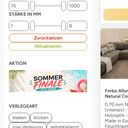
STÄRKE IN MM
Zurücksetzen
Aktualisieren
AKTION
Forbo Allu
Natural Co
0,70 mm Nu
VERLEGEART
(intensiv) -
Holzoptik -
Made in Eur
Feuchtraum