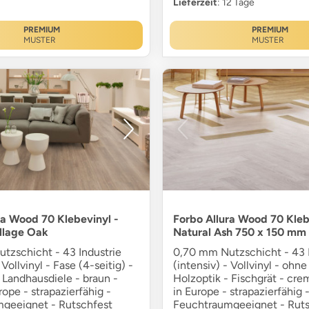
Lieferzeit
: 12 Tage
PREMIUM
PREMIUM
MUSTER
MUSTER
ra Wood 70 Klebevinyl -
Forbo Allura Wood 70 Kleb
llage Oak
Natural Ash 750 x 150 mm
tzschicht - 43 Industrie
0,70 mm Nutzschicht - 43 I
 Vollvinyl - Fase (4-seitig) -
(intensiv) - Vollvinyl - ohne
 Landhausdiele - braun -
Holzoptik - Fischgrät - cr
ope - strapazierfähig -
in Europe - strapazierfähig 
geeignet - Rutschfest
Feuchtraumgeeignet - Ruts