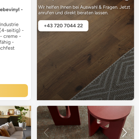
Wir helfen Ihnen bei Auswahl & Fragen. Jetzt
lebevinyl -
anrufen und direkt beraten lassen.
ndustrie
+43 720 7044 22
(4-seitig) -
 - creme -
fähig -
chfest