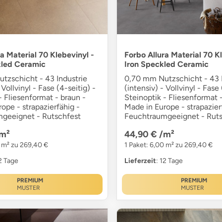
a Material 70 Klebevinyl -
Forbo Allura Material 70 K
kled Ceramic
Iron Speckled Ceramic
tzschicht - 43 Industrie
0,70 mm Nutzschicht - 43 I
 Vollvinyl - Fase (4-seitig) -
(intensiv) - Vollvinyl - Fase 
- Fliesenformat - braun -
Steinoptik - Fliesenformat -
ope - strapazierfähig -
Made in Europe - strapazier
geeignet - Rutschfest
Feuchtraumgeeignet - Ruts
m²
44,90 €
/m²
0 m² zu 269,40 €
1 Paket: 6,00 m² zu 269,40 €
12 Tage
Lieferzeit
: 12 Tage
PREMIUM
PREMIUM
MUSTER
MUSTER