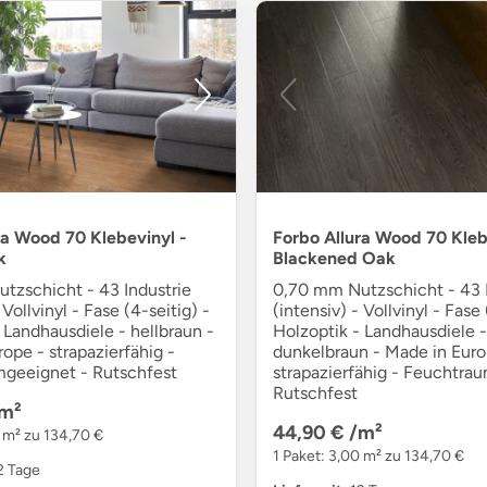
ra Wood 70 Klebevinyl -
Forbo Allura Wood 70 Kleb
k
Blackened Oak
tzschicht - 43 Industrie
0,70 mm Nutzschicht - 43 I
 Vollvinyl - Fase (4-seitig) -
(intensiv) - Vollvinyl - Fase 
 Landhausdiele - hellbraun -
Holzoptik - Landhausdiele -
ope - strapazierfähig -
dunkelbraun - Made in Euro
geeignet - Rutschfest
strapazierfähig - Feuchtra
Rutschfest
m²
44,90 €
/m²
0 m² zu 134,70 €
1 Paket: 3,00 m² zu 134,70 €
12 Tage