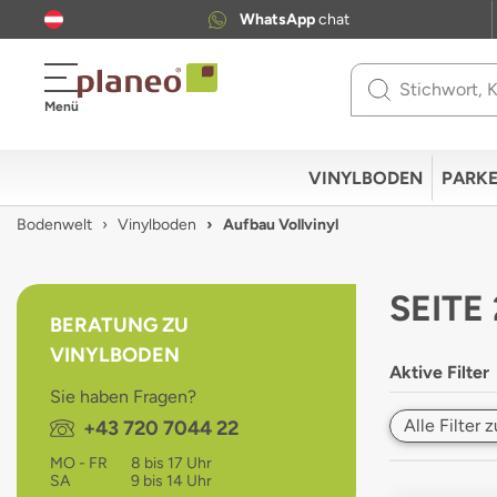
WhatsApp
chat
Use
Menü
up
and
down
VINYLBODEN
PARKE
arrows
to
Bodenwelt
Vinylboden
Aufbau Vollvinyl
select
available
result.
SEITE
Press
BERATUNG ZU
enter
VINYLBODEN
to
Aktive Filter
go
Sie haben Fragen?
to
Alle Filter
Telefon:
+43 720 7044 22
selected
search
MO - FR
8 bis 17 Uhr
result.
SA
9 bis 14 Uhr
Touch