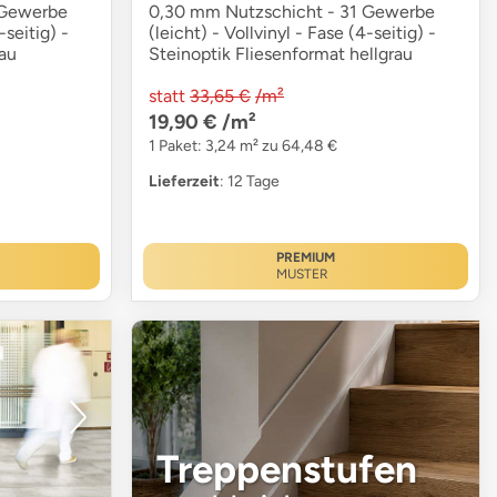
 Gewerbe
0,30 mm Nutzschicht - 31 Gewerbe
-seitig) -
(leicht) - Vollvinyl - Fase (4-seitig) -
au
Steinoptik Fliesenformat hellgrau
statt
33,65 €
/m²
19,90 €
/m²
1 Paket: 3,24 m² zu 64,48 €
Lieferzeit
: 12 Tage
PREMIUM
MUSTER
Treppenstufen