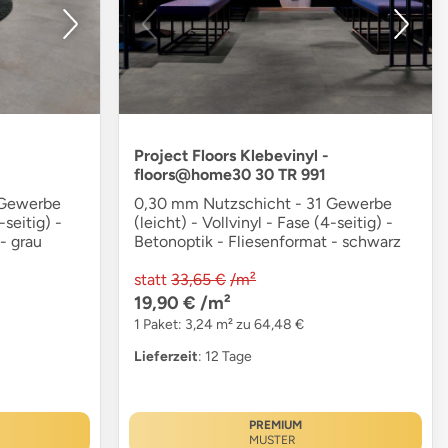
Project Floors Klebevinyl -
floors@home30 30 TR 991
 Gewerbe
0,30 mm Nutzschicht - 31 Gewerbe
-seitig) -
(leicht) - Vollvinyl - Fase (4-seitig) -
- grau
Betonoptik - Fliesenformat - schwarz
statt
33,65 €
/m²
19,90 €
/m²
1 Paket: 3,24 m² zu 64,48 €
Lieferzeit
: 12 Tage
PREMIUM
MUSTER