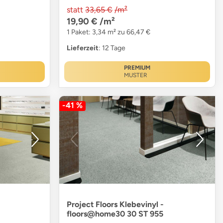
statt
33,65 €
/m²
19,90 €
/m²
1 Paket: 3,34 m² zu 66,47 €
Lieferzeit
: 12 Tage
PREMIUM
MUSTER
-41 %
Project Floors Klebevinyl -
floors@home30 30 ST 955