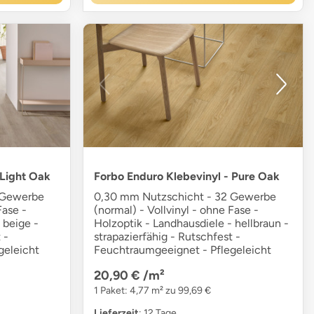
 Light Oak
Forbo Enduro Klebevinyl - Pure Oak
 Gewerbe
0,30 mm Nutzschicht - 32 Gewerbe
Fase -
(normal) - Vollvinyl - ohne Fase -
 beige -
Holzoptik - Landhausdiele - hellbraun -
 -
strapazierfähig - Rutschfest -
geleicht
Feuchtraumgeeignet - Pflegeleicht
20,90 €
/m²
1 Paket: 4,77 m² zu 99,69 €
Lieferzeit
: 12 Tage