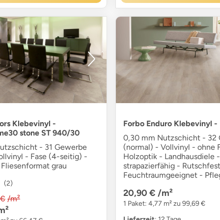
ors Klebevinyl -
Forbo Enduro Klebevinyl -
me30 stone ST 940/30
0,30 mm Nutzschicht - 32
tzschicht - 31 Gewerbe
(normal) - Vollvinyl - ohne 
ollvinyl - Fase (4-seitig) -
Holzoptik - Landhausdiele -
 Fliesenformat grau
strapazierfähig - Rutschfest
Feuchtraumgeeignet - Pfle
(2)
20,90 €
/m²
 €
/m²
1 Paket: 4,77 m² zu 99,69 €
m²
Lieferzeit
: 12 Tage