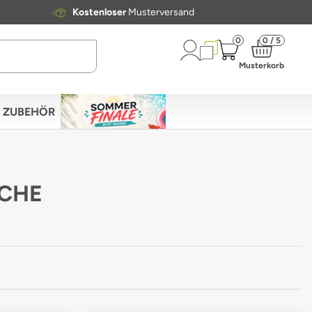
Kostenloser
Musterversand
0
0 / 5
Musterkorb
ZUBEHÖR
ÜCHE