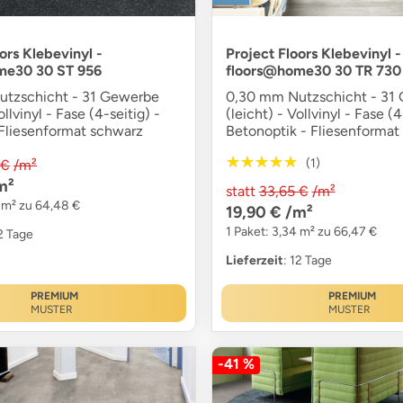
ors Klebevinyl -
Project Floors Klebevinyl -
me30 30 ST 956
floors@home30 30 TR 730
tzschicht - 31 Gewerbe
0,30 mm Nutzschicht - 31
ollvinyl - Fase (4-seitig) -
(leicht) - Vollvinyl - Fase (4
 Fliesenformat schwarz
Betonoptik - Fliesenformat
★★★★★
★★★★★
(1)
 €
/m²
m²
statt
33,65 €
/m²
4 m² zu 64,48 €
19,90 €
/m²
1 Paket: 3,34 m² zu 66,47 €
12 Tage
Lieferzeit
: 12 Tage
PREMIUM
PREMIUM
MUSTER
MUSTER
-41 %