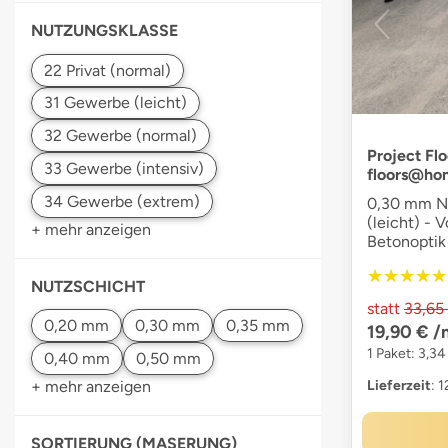
NUTZUNGSKLASSE
Project Flo
floors@ho
0,30 mm Nu
(leicht) - V
+ mehr anzeigen
Betonoptik 
★★★★★
★★★★★
NUTZSCHICHT
statt
33,65
19,90 €
/
1 Paket: 3,34
Lieferzeit
: 
+ mehr anzeigen
SORTIERUNG (MASERUNG)