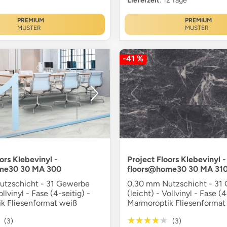
Lieferzeit
: 12 Tage
PREMIUM
PREMIUM
MUSTER
MUSTER
-41 %
ors Klebevinyl -
Project Floors Klebevinyl -
me30 30 MA 300
floors@home30 30 MA 31
tzschicht - 31 Gewerbe
0,30 mm Nutzschicht - 31
ollvinyl - Fase (4-seitig) -
(leicht) - Vollvinyl - Fase (4
k Fliesenformat weiß
Marmoroptik Fliesenformat
★★★★★
★★★★★
(3)
(3)