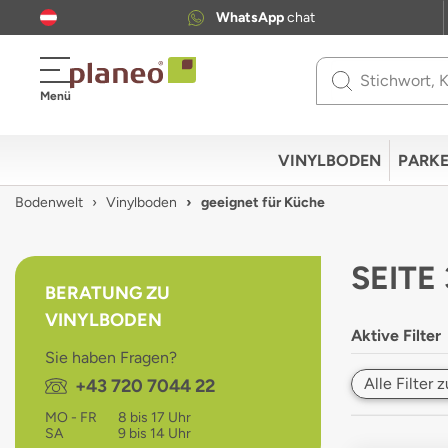
WhatsApp
chat
Use
Menü
up
and
down
VINYLBODEN
PARKE
arrows
to
Bodenwelt
Vinylboden
geeignet für Küche
select
available
result.
SEITE
Press
BERATUNG ZU
enter
VINYLBODEN
to
Aktive Filter
go
Sie haben Fragen?
to
Alle Filter
Telefon:
+43 720 7044 22
selected
search
MO - FR
8 bis 17 Uhr
result.
SA
9 bis 14 Uhr
Touch