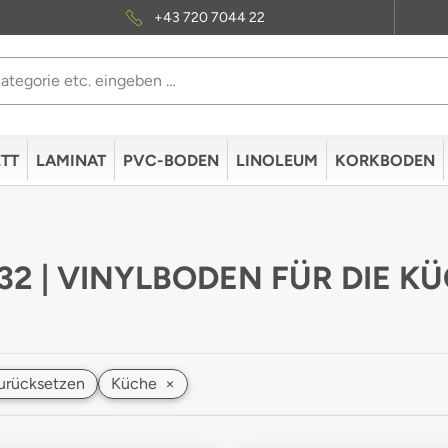
+43 720 7044 22
TT
LAMINAT
PVC-BODEN
LINOLEUM
KORKBODEN
 32 | VINYLBODEN FÜR DIE K
 zurücksetzen
Küche
×