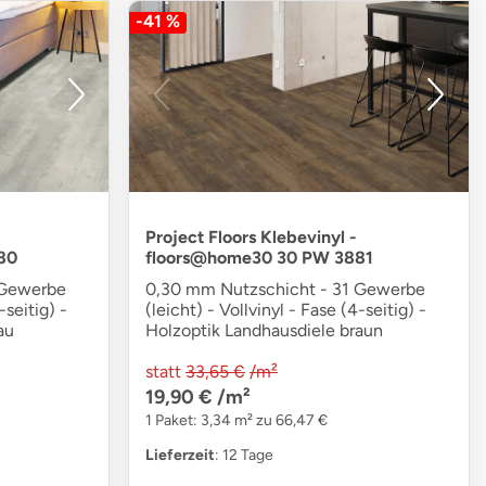
-41 %
Project Floors Klebevinyl -
80
floors@home30 30 PW 3881
 Gewerbe
0,30 mm Nutzschicht - 31 Gewerbe
-seitig) -
(leicht) - Vollvinyl - Fase (4-seitig) -
au
Holzoptik Landhausdiele braun
statt
33,65 €
/m²
19,90 €
/m²
1 Paket: 3,34 m² zu 66,47 €
Lieferzeit
: 12 Tage