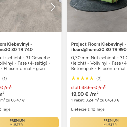
ors Klebevinyl -
Project Floors Klebevinyl -
me30 30 TR 740
floors@home30 30 TR 990
tzschicht - 31 Gewerbe
0,30 mm Nutzschicht - 31
ollvinyl - Fase (4-seitig) -
(leicht) - Vollvinyl - Fase (4
- Fliesenformat - grau
Betonoptik - Fliesenformat 
★★★★★
★★★★★
(1)
(2)
 €
/m²
statt
33,65 €
/m²
m²
19,90 €
/m²
 m² zu 66,47 €
1 Paket: 3,24 m² zu 64,48 €
12 Tage
Lieferzeit
: 12 Tage
PREMIUM
PREMIUM
MUSTER
MUSTER