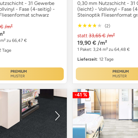
tzschicht - 31 Gewerbe
0,30 mm Nutzschicht - 31
ollvinyl - Fase (4-seitig) -
(leicht) - Vollvinyl - Fase (4
 Fliesenformat schwarz
Steinoptik Fliesenformat gr
★★★★★
★★★★★
(2)
 €
/m²
m²
statt
33,65 €
/m²
 m² zu 66,47 €
19,90 €
/m²
1 Paket: 3,24 m² zu 64,48 €
12 Tage
Lieferzeit
: 12 Tage
PREMIUM
PREMIUM
MUSTER
MUSTER
-41 %