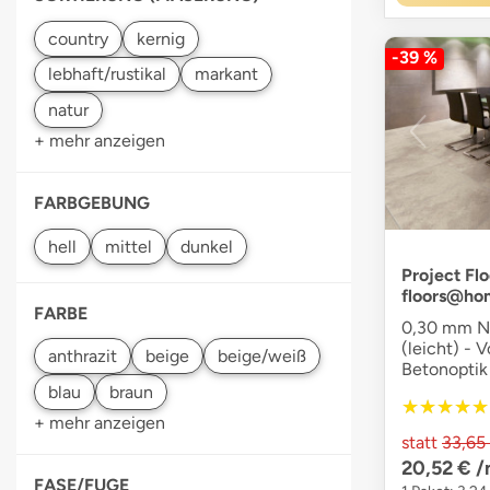
-39 %
+ mehr anzeigen
FARBGEBUNG
Project Flo
floors@ho
FARBE
0,30 mm Nu
(leicht) - V
Betonoptik
★★★★★
★★★★★
+ mehr anzeigen
statt
33,65
20,52 €
/
FASE/FUGE