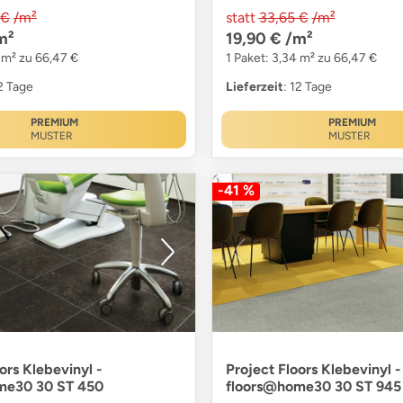
 €
/m²
statt
33,65 €
/m²
m²
19,90 €
/m²
 m² zu 66,47 €
1 Paket: 3,34 m² zu 66,47 €
12 Tage
Lieferzeit
: 12 Tage
PREMIUM
PREMIUM
MUSTER
MUSTER
-41 %
ors Klebevinyl -
Project Floors Klebevinyl -
me30 30 ST 450
floors@home30 30 ST 945