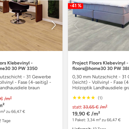
-41 %
ors Klebevinyl -
Project Floors Klebevinyl -
me30 30 PW 3350
floors@home30 30 PW 38
tzschicht - 31 Gewerbe
0,30 mm Nutzschicht - 31
ollvinyl - Fase (4-seitig) -
(leicht) - Vollvinyl - Fase (4
Landhausdiele braun
Holzoptik Landhausdiele gr
★★★★★
★★★★★
(1)
 €
/m²
m²
statt
33,65 €
/m²
 m² zu 66,47 €
19,90 €
/m²
1 Paket: 3,34 m² zu 66,47 €
12 Tage