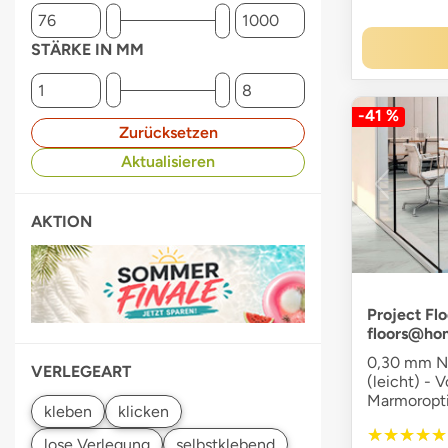
STÄRKE IN MM
-41 %
Zurücksetzen
Aktualisieren
AKTION
Project Flo
floors@ho
0,30 mm Nu
VERLEGEART
(leicht) - V
Marmoropti
★★★★★
★★★★★