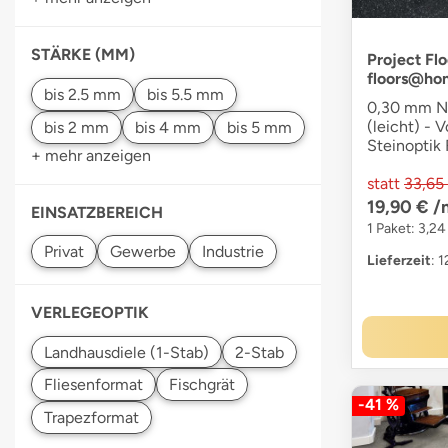
STÄRKE (MM)
Project Flo
floors@ho
0,30 mm Nu
(leicht) - V
Steinoptik
+ mehr anzeigen
statt
33,65
19,90 €
/
EINSATZBEREICH
1 Paket: 3,2
Lieferzeit
: 
VERLEGEOPTIK
-41 %