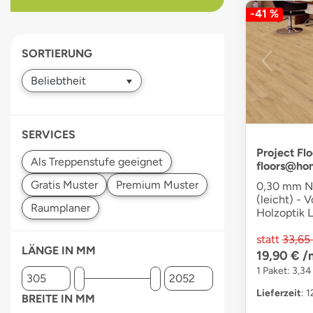
-41 %
devices
users
can
SORTIERUNG
use
touch
and
swipe
gestures.
SERVICES
Project Flo
floors@ho
0,30 mm Nu
(leicht) - V
Holzoptik 
statt
33,65
LÄNGE IN MM
19,90 €
/
1 Paket: 3,34
Lieferzeit
: 
BREITE IN MM