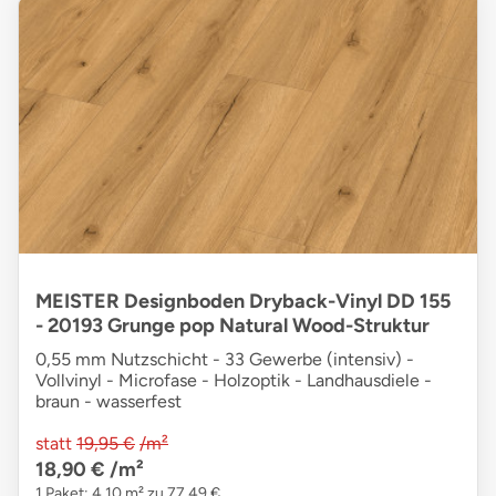
MEISTER Designboden Dryback-Vinyl DD 155
- 20193 Grunge pop Natural Wood-Struktur
0,55 mm Nutzschicht - 33 Gewerbe (intensiv) -
Vollvinyl - Microfase - Holzoptik - Landhausdiele -
braun - wasserfest
statt
19,95 €
/m²
18,90 €
/m²
1 Paket: 4,10 m² zu 77,49 €