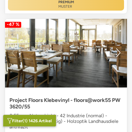
PREMIUM
MUSTER
-47 %
Project Floors Klebevinyl - floors@work55 PW
3620/55
0,55 mm Nutzschicht - 42 Industrie (normal) -
Filter
(1) 1426 Artikel
Vollvinyl - Fase (4-seitig) - Holzoptik Landhausdiele
anthrazit