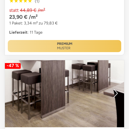
★★★★★
★★★★★
(1)
statt
44,89 €
/m²
23,90 €
/m²
1 Paket: 3,34 m² zu 79,83 €
Lieferzeit
: 11 Tage
PREMIUM
MUSTER
-47 %