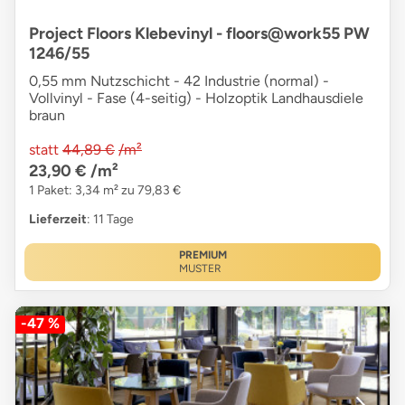
Project Floors Klebevinyl - floors@work55 PW
1246/55
0,55 mm Nutzschicht - 42 Industrie (normal) -
Vollvinyl - Fase (4-seitig) - Holzoptik Landhausdiele
braun
statt
44,89 €
/m²
23,90 €
/m²
1 Paket: 3,34 m² zu 79,83 €
Lieferzeit
: 11 Tage
PREMIUM
MUSTER
-47 %