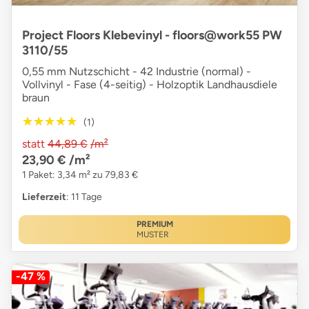
Project Floors Klebevinyl - floors@work55 PW
3110/55
0,55 mm Nutzschicht - 42 Industrie (normal) -
Vollvinyl - Fase (4-seitig) - Holzoptik Landhausdiele
braun
★★★★★
★★★★★
(1)
statt
44,89 €
/m²
23,90 €
/m²
1 Paket: 3,34 m² zu 79,83 €
Lieferzeit
: 11 Tage
PREMIUM
MUSTER
-47 %