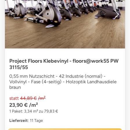
Project Floors Klebevinyl - floors@work55 PW
3115/55
0,55 mm Nutzschicht - 42 Industrie (normal) -
Vollvinyl - Fase (4-seitig) - Holzoptik Landhausdiele
braun
statt
44,89 €
/m²
23,90 €
/m²
1 Paket: 3,34 m² zu 79,83 €
Lieferzeit
: 11 Tage