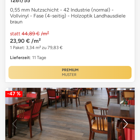
1261/55
0,55 mm Nutzschicht - 42 Industrie (normal) -
Vollvinyl - Fase (4-seitig) - Holzoptik Landhausdiele
braun
statt
44,89 €
/m²
23,90 €
/m²
1 Paket: 3,34 m² zu 79,83 €
Lieferzeit
: 11 Tage
PREMIUM
MUSTER
-47 %