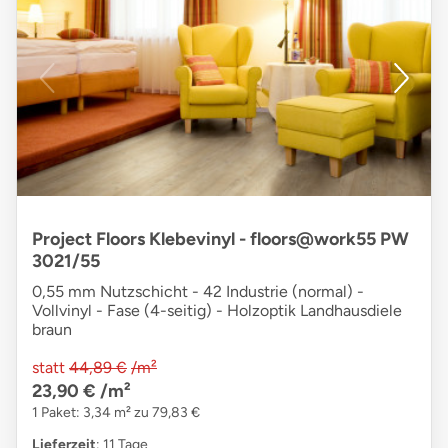
Project Floors Klebevinyl - floors@work55 PW
3021/55
0,55 mm Nutzschicht - 42 Industrie (normal) -
Vollvinyl - Fase (4-seitig) - Holzoptik Landhausdiele
braun
statt
44,89 €
/m²
23,90 €
/m²
1 Paket: 3,34 m² zu 79,83 €
Lieferzeit
: 11 Tage