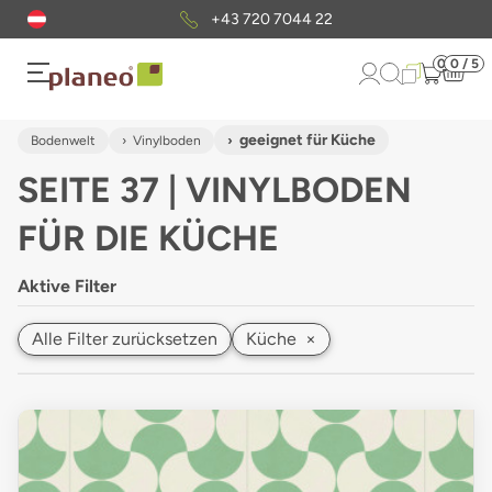
Kostenloser
Musterversand
0
0 / 5
geeignet für Küche
Bodenwelt
Vinylboden
SEITE 37 | VINYLBODEN
FÜR DIE KÜCHE
Aktive Filter
Alle Filter zurücksetzen
Küche
×