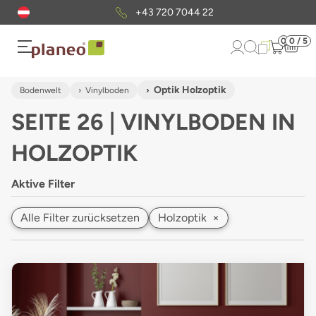
Kostenloser
Musterversand
0
0 / 5
Optik Holzoptik
Bodenwelt
Vinylboden
SEITE 26 | VINYLBODEN IN
HOLZOPTIK
Aktive Filter
Alle Filter zurücksetzen
Holzoptik
×