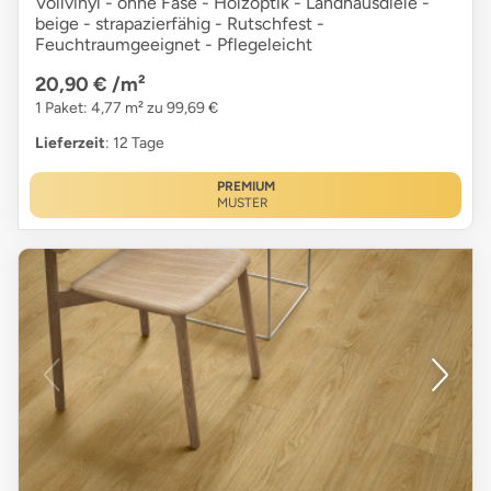
Vollvinyl - ohne Fase - Holzoptik - Landhausdiele -
beige - strapazierfähig - Rutschfest -
Feuchtraumgeeignet - Pflegeleicht
20,90 €
/m²
1 Paket: 4,77 m² zu 99,69 €
Lieferzeit
: 12 Tage
PREMIUM
MUSTER