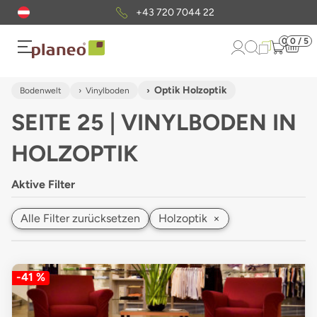
Kostenloser
Musterversand
0
0 / 5
Optik Holzoptik
Bodenwelt
Vinylboden
SEITE 25 | VINYLBODEN IN
HOLZOPTIK
Aktive Filter
Alle Filter zurücksetzen
Holzoptik
×
-41 %