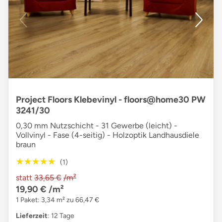
Project Floors Klebevinyl - floors@home30 PW
3241/30
0,30 mm Nutzschicht - 31 Gewerbe (leicht) -
Vollvinyl - Fase (4-seitig) - Holzoptik Landhausdiele
braun
★★★★★
★★★★★
(1)
statt
33,65 €
/m²
19,90 €
/m²
1 Paket: 3,34 m² zu 66,47 €
Lieferzeit
: 12 Tage