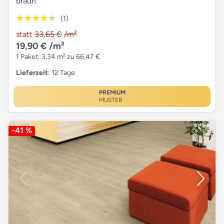
braun
★★★★★
★★★★★
(1)
statt
33,65 €
/m²
19,90 €
/m²
1 Paket: 3,34 m² zu 66,47 €
Lieferzeit
: 12 Tage
PREMIUM
MUSTER
-41 %