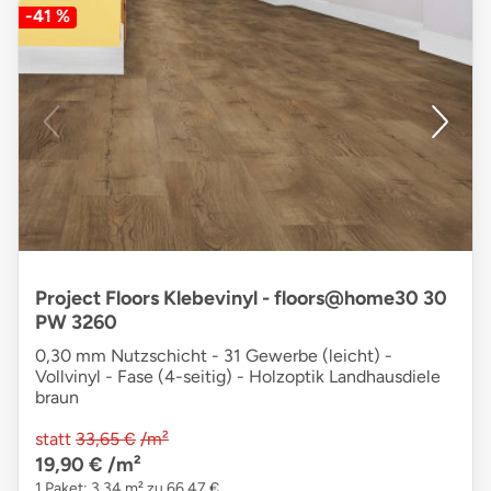
-41 %
Project Floors Klebevinyl - floors@home30 30
PW 3260
0,30 mm Nutzschicht - 31 Gewerbe (leicht) -
Vollvinyl - Fase (4-seitig) - Holzoptik Landhausdiele
braun
statt
33,65 €
/m²
19,90 €
/m²
1 Paket: 3,34 m² zu 66,47 €