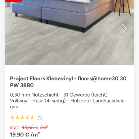
Project Floors Klebevinyl - floors@home30 30
PW 3880
0,30 mm Nutzschicht - 31 Gewerbe (leicht) -
Vollvinyl - Fase (4-seitig) - Holzoptik Landhausdiele
grau
★★★★★
★★★★★
(1)
statt
33,65 €
/m²
19,90 €
/m²