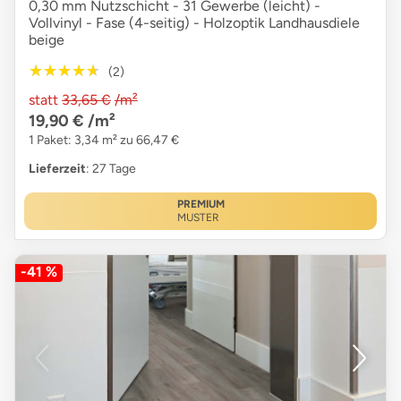
0,30 mm Nutzschicht - 31 Gewerbe (leicht) -
Vollvinyl - Fase (4-seitig) - Holzoptik Landhausdiele
beige
★★★★★
★★★★★
(2)
statt
33,65 €
/m²
19,90 €
/m²
1 Paket: 3,34 m² zu 66,47 €
Lieferzeit
: 27 Tage
PREMIUM
MUSTER
-41 %