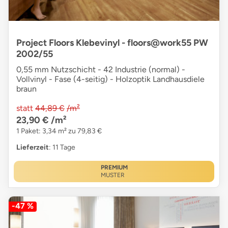
Project Floors Klebevinyl - floors@work55 PW
2002/55
0,55 mm Nutzschicht - 42 Industrie (normal) -
Vollvinyl - Fase (4-seitig) - Holzoptik Landhausdiele
braun
statt
44,89 €
/m²
23,90 €
/m²
1 Paket: 3,34 m² zu 79,83 €
Lieferzeit
: 11 Tage
PREMIUM
MUSTER
-47 %