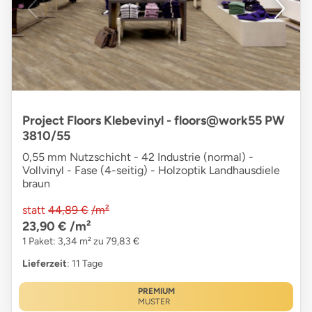
Project Floors Klebevinyl - floors@work55 PW
3810/55
0,55 mm Nutzschicht - 42 Industrie (normal) -
Vollvinyl - Fase (4-seitig) - Holzoptik Landhausdiele
braun
statt
44,89 €
/m²
23,90 €
/m²
1 Paket: 3,34 m² zu 79,83 €
Lieferzeit
: 11 Tage
PREMIUM
MUSTER