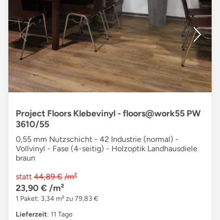
Project Floors Klebevinyl - floors@work55 PW
3610/55
0,55 mm Nutzschicht - 42 Industrie (normal) -
Vollvinyl - Fase (4-seitig) - Holzoptik Landhausdiele
braun
statt
44,89 €
/m²
23,90 €
/m²
1 Paket: 3,34 m² zu 79,83 €
Lieferzeit
: 11 Tage