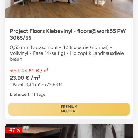
Project Floors Klebevinyl - floors@work55 PW
3065/55
0,55 mm Nutzschicht - 42 Industrie (normal) -
Vollvinyl - Fase (4-seitig) - Holzoptik Landhausdiele
braun
statt
44,89 €
/m²
23,90 €
/m²
1 Paket: 3,34 m² zu 79,83 €
Lieferzeit
: 11 Tage
PREMIUM
MUSTER
-47 %