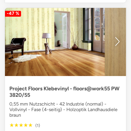
-47 %
Project Floors Klebevinyl - floors@work55 PW
3820/55
0,55 mm Nutzschicht - 42 Industrie (normal) -
Vollvinyl - Fase (4-seitig) - Holzoptik Landhausdiele
braun
★★★★★
★★★★★
(1)