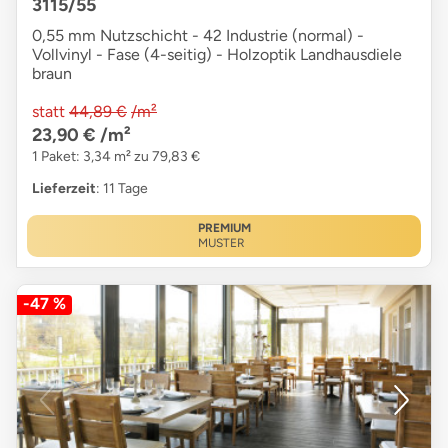
3115/55
0,55 mm Nutzschicht - 42 Industrie (normal) -
Vollvinyl - Fase (4-seitig) - Holzoptik Landhausdiele
braun
statt
44,89 €
/m²
23,90 €
/m²
1 Paket: 3,34 m² zu 79,83 €
Lieferzeit
: 11 Tage
PREMIUM
MUSTER
-47 %