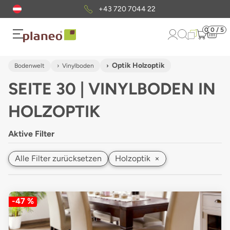
Kostenloser
Musterversand
0
0 / 5
Optik Holzoptik
Bodenwelt
Vinylboden
SEITE 30 | VINYLBODEN IN
HOLZOPTIK
Aktive Filter
Alle Filter zurücksetzen
Holzoptik
×
-47 %