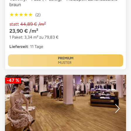
braun
★★★★★
★★★★★
(2)
statt
44,89 €
/m²
23,90 €
/m²
1 Paket: 3,34 m² zu 79,83 €
Lieferzeit
: 11 Tage
PREMIUM
MUSTER
-47 %