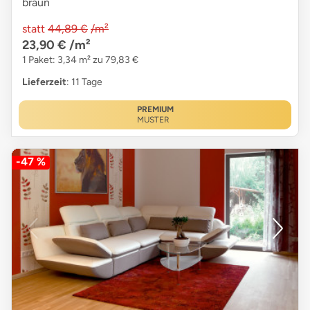
braun
statt
44,89 €
/m²
23,90 €
/m²
1 Paket: 3,34 m² zu 79,83 €
Lieferzeit
: 11 Tage
PREMIUM
MUSTER
-47 %