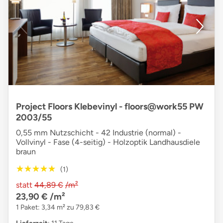
Project Floors Klebevinyl - floors@work55 PW
2003/55
0,55 mm Nutzschicht - 42 Industrie (normal) -
Vollvinyl - Fase (4-seitig) - Holzoptik Landhausdiele
braun
★★★★★
★★★★★
(1)
statt
44,89 €
/m²
23,90 €
/m²
1 Paket: 3,34 m² zu 79,83 €