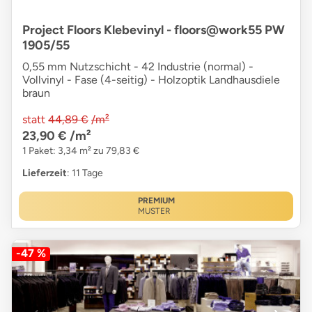
Project Floors Klebevinyl - floors@work55 PW
1905/55
0,55 mm Nutzschicht - 42 Industrie (normal) -
Vollvinyl - Fase (4-seitig) - Holzoptik Landhausdiele
braun
statt
44,89 €
/m²
23,90 €
/m²
1 Paket: 3,34 m² zu 79,83 €
Lieferzeit
: 11 Tage
PREMIUM
MUSTER
-47 %