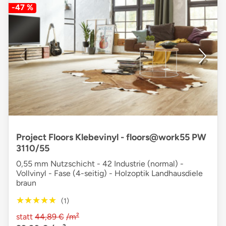
-47 %
Project Floors Klebevinyl - floors@work55 PW
3110/55
0,55 mm Nutzschicht - 42 Industrie (normal) -
Vollvinyl - Fase (4-seitig) - Holzoptik Landhausdiele
braun
★★★★★
★★★★★
(1)
statt
44,89 €
/m²