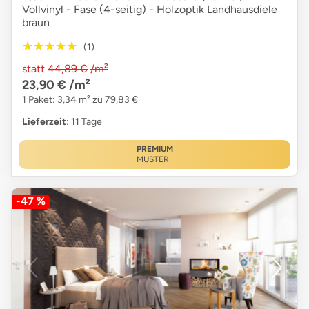
Vollvinyl - Fase (4-seitig) - Holzoptik Landhausdiele
braun
★★★★★
★★★★★
(1)
statt
44,89 €
/m²
23,90 €
/m²
1 Paket: 3,34 m² zu 79,83 €
Lieferzeit
: 11 Tage
PREMIUM
MUSTER
-47 %