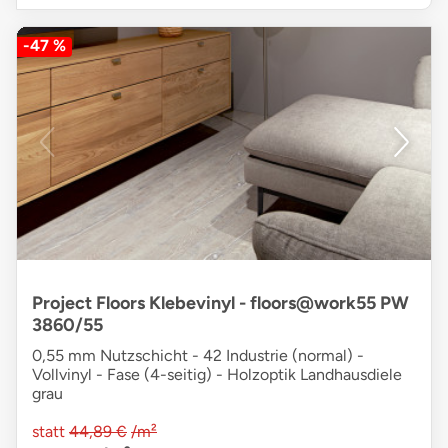
-47 %
Project Floors Klebevinyl - floors@work55 PW
3860/55
0,55 mm Nutzschicht - 42 Industrie (normal) -
Vollvinyl - Fase (4-seitig) - Holzoptik Landhausdiele
grau
statt
44,89 €
/m²