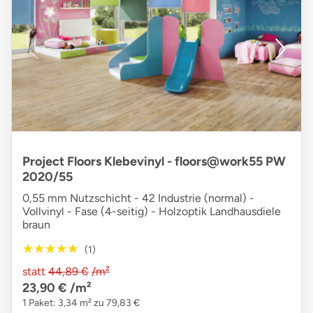
Project Floors Klebevinyl - floors@work55 PW
2020/55
0,55 mm Nutzschicht - 42 Industrie (normal) -
Vollvinyl - Fase (4-seitig) - Holzoptik Landhausdiele
braun
★★★★★
★★★★★
(1)
statt
44,89 €
/m²
23,90 €
/m²
1 Paket: 3,34 m² zu 79,83 €