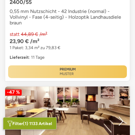
2400/55
0,55 mm Nutzschicht - 42 Industrie (normal) -
Vollvinyl - Fase (4-seitig) - Holzoptik Landhausdiele
braun
statt
44,89 €
/m²
23,90 €
/m²
1 Paket: 3,34 m² zu 79,83 €
Lieferzeit
: 11 Tage
PREMIUM
MUSTER
-47 %
Filter
(1) 1133 Artikel