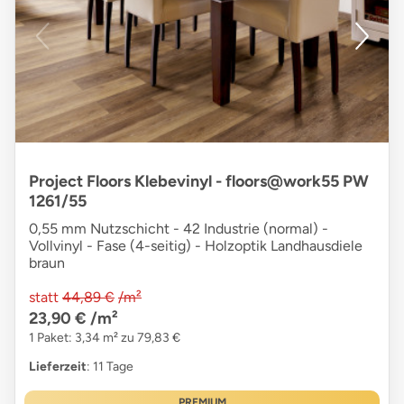
Project Floors Klebevinyl - floors@work55 PW
1261/55
0,55 mm Nutzschicht - 42 Industrie (normal) -
Vollvinyl - Fase (4-seitig) - Holzoptik Landhausdiele
braun
statt
44,89 €
/m²
23,90 €
/m²
1 Paket: 3,34 m² zu 79,83 €
Lieferzeit
: 11 Tage
PREMIUM