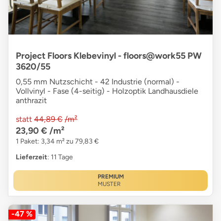
Project Floors Klebevinyl - floors@work55 PW
3620/55
0,55 mm Nutzschicht - 42 Industrie (normal) -
Vollvinyl - Fase (4-seitig) - Holzoptik Landhausdiele
anthrazit
statt
44,89 €
/m²
23,90 €
/m²
1 Paket: 3,34 m² zu 79,83 €
Lieferzeit
: 11 Tage
PREMIUM
MUSTER
-47 %