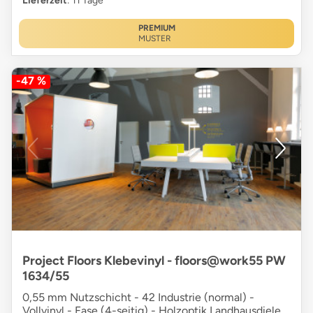
Lieferzeit
: 11 Tage
PREMIUM
MUSTER
-47 %
Project Floors Klebevinyl - floors@work55 PW
1634/55
0,55 mm Nutzschicht - 42 Industrie (normal) -
Vollvinyl - Fase (4-seitig) - Holzoptik Landhausdiele