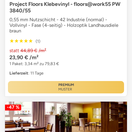
Project Floors Klebevinyl - floors@work55 PW
3840/55
0,55 mm Nutzschicht - 42 Industrie (normal) -
Vollvinyl - Fase (4-seitig) - Holzoptik Landhausdiele
braun
★★★★★
★★★★★
(1)
statt
44,89 €
/m²
23,90 €
/m²
1 Paket: 3,34 m² zu 79,83 €
Lieferzeit
: 11 Tage
PREMIUM
MUSTER
-47 %