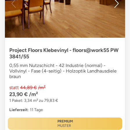
Project Floors Klebevinyl - floors@work55 PW
3841/55
0,55 mm Nutzschicht - 42 Industrie (normal) -
Vollvinyl - Fase (4-seitig) - Holzoptik Landhausdiele
braun
statt
44,89 €
/m²
23,90 €
/m²
1 Paket: 3,34 m² zu 79,83 €
Lieferzeit
: 11 Tage
PREMIUM
MUSTER