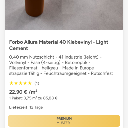
Forbo Allura Material 40 Klebevinyl - Light
Cement
0,40 mm Nutzschicht - 41 Industrie (leicht) -
Vollvinyl - Fase (4-seitig) - Betonoptik -
Fliesenformat - hellgrau - Made in Europe -
strapazierfähig - Feuchtraumgeeignet - Rutschfest
★★★★★
★★★★★
(1)
22,90 €
/m²
1 Paket: 3,75 m² zu 85,88 €
Lieferzeit
: 12 Tage
PREMIUM
MUSTER