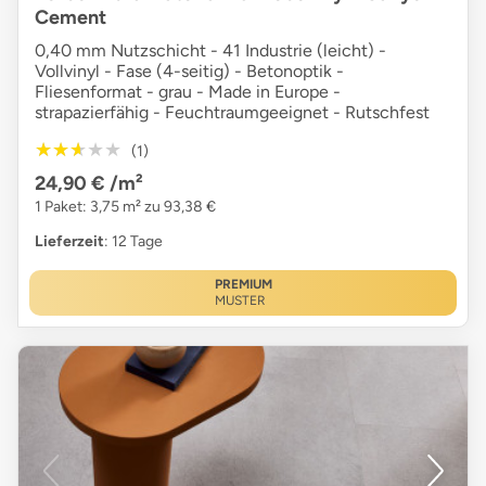
Cement
0,40 mm Nutzschicht - 41 Industrie (leicht) -
Vollvinyl - Fase (4-seitig) - Betonoptik -
Fliesenformat - grau - Made in Europe -
strapazierfähig - Feuchtraumgeeignet - Rutschfest
★★★★★
★★★★★
(1)
24,90 €
/m²
1 Paket: 3,75 m² zu 93,38 €
Lieferzeit
: 12 Tage
PREMIUM
MUSTER