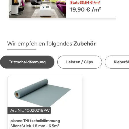
stone TR 725/30
Statt 33,64 € /m²
(TR72530)
19,90 € /m²
Wir empfehlen folgendes
Zubehör
Trittschalldämmung
Leisten / Clips
Kleber&
Art. Nr.: 10020218PW
planeo Trittschalldämmung
SilentStick 1.8 mm - 6.5m²