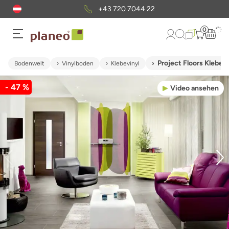
+43 720 7044 22
0
Project Floors Klebe
Bodenwelt
Vinylboden
Klebevinyl
- 47 %
Video ansehen