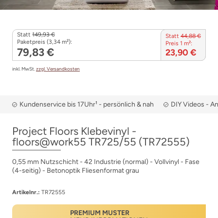
Statt
149,93 €
Statt
44,88 €
Paketpreis (3,34 m²):
Preis 1 m²:
79,83 €
23,90 €
inkl. MwSt.
zzgl. Versandkosten
Kundenservice bis 17Uhr¹ - persönlich & nah
DIY Videos - A
Project Floors Klebevinyl -
floors@work55 TR725/55 (TR72555)
0,55 mm Nutzschicht - 42 Industrie (normal) - Vollvinyl - Fase
(4-seitig) - Betonoptik Fliesenformat grau
Artikelnr.:
TR72555
PREMIUM MUSTER