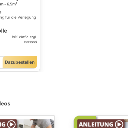
mm - 6.5m²
e
ng für die Verlegung
lle
inkl. MwSt. zzgl.
Versand
Dazubestellen
deos