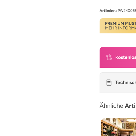
Artikelnr.:
PW24005
PREMIUM MUS
MEHR INFORM
kostenlo
Technisc
Ähnliche
Arti