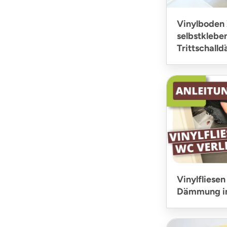
Vinylboden 
selbstklebe
Trittschal
Vinylfliesen
Dämmung i