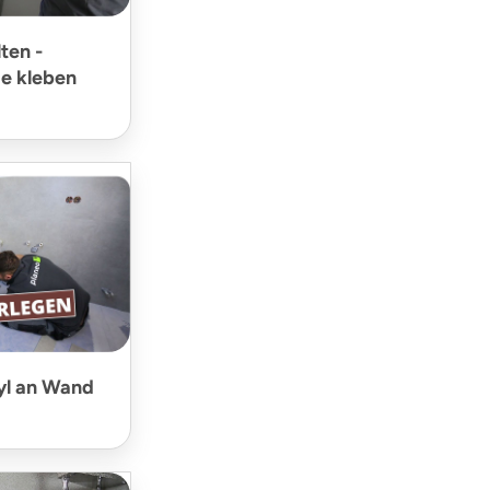
ten -
e kleben
yl an Wand