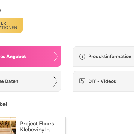
5
TER
ATIONEN
ses
Angebot
Produktinformation
he Daten
DIY - Videos
kel
Project Floors
Klebevinyl -