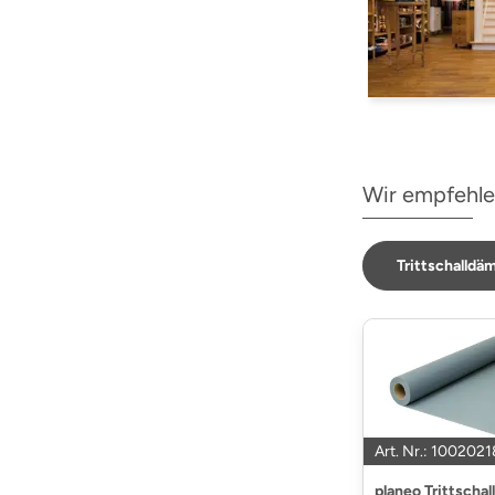
Wir empfehle
Trittschalld
Art. Nr.: 100202
planeo Trittsch