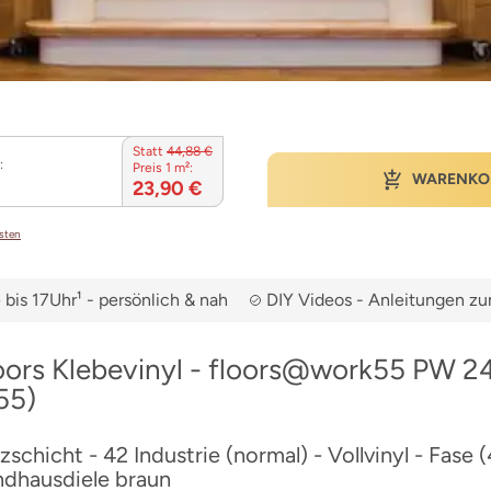
Statt
44,88 €
:
Preis 1 m²:
WARENKO
23,90 €
osten
bis 17Uhr¹ - persönlich & nah
DIY Videos - Anleitungen 
loors Klebevinyl - floors@work55 PW 
55)
chicht - 42 Industrie (normal) - Vollvinyl - Fase (4
ndhausdiele braun