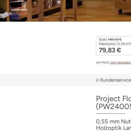
Statt
149,93 €
Paketpreis (3,34 m²)
79,83 €
inkl. MwSt.
zzgl. Versandk
Kundenservice 
Project F
(PW2400
0,55 mm Nutzs
Holzoptik La