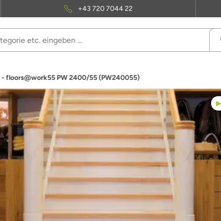
+43 720 7044 22
nyl - floors@work55 PW 2400/55 (PW240055)