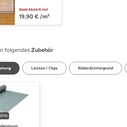
floors@home30
PW 2400/30
Statt 33,64 € /m²
(PW240030)
19,90 € /m²
n folgendes
Zubehör
ämmung
Leisten / Clips
Kleber&Untergrund
18PW
alldämmung