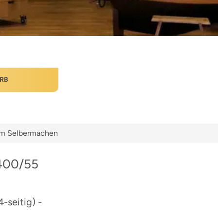
RB
zum Selbermachen
2400/55
-seitig) -