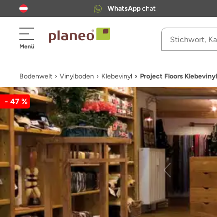
WhatsApp
chat
Menü
Bodenwelt
Vinylboden
Klebevinyl
Project Floors Klebevi
- 47 %