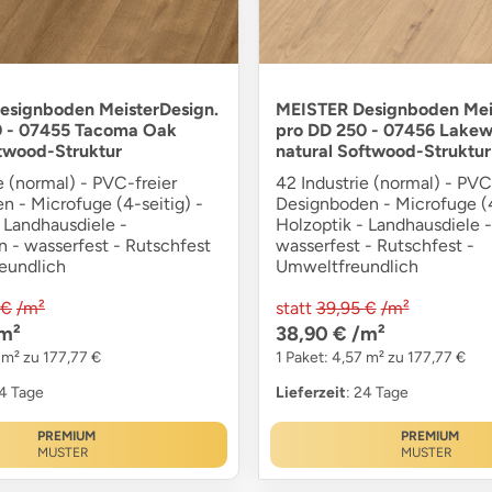
esignboden MeisterDesign.
MEISTER Designboden Mei
0 - 07455 Tacoma Oak
pro DD 250 - 07456 Lake
twood-Struktur
natural Softwood-Struktur
e (normal) - PVC-freier
42 Industrie (normal) - PVC
n - Microfuge (4-seitig) -
Designboden - Microfuge (4
 Landhausdiele -
Holzoptik - Landhausdiele -
n - wasserfest - Rutschfest
wasserfest - Rutschfest -
eundlich
Umweltfreundlich
 €
/m²
statt
39,95 €
/m²
m²
38,90 €
/m²
 m² zu 177,77 €
1 Paket: 4,57 m² zu 177,77 €
24 Tage
Lieferzeit
: 24 Tage
PREMIUM
PREMIUM
MUSTER
MUSTER