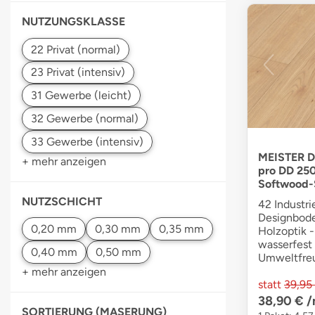
NUTZUNGSKLASSE
MEISTER D
+ mehr anzeigen
pro DD 25
Softwood-
NUTZSCHICHT
42 Industri
Designbode
Holzoptik -
wasserfest 
Umweltfre
+ mehr anzeigen
statt
39,95
38,90 €
/
SORTIERUNG (MASERUNG)