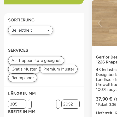
devices
users
can
SORTIERUNG
use
touch
and
swipe
gestures.
SERVICES
Gerflor De
1226 Rhaps
43 Industri
Designbode
Landhausdie
Umweltfreun
100% recyc
LÄNGE IN MM
37,90 €
/
1 Paket: 3,36
BREITE IN MM
Lieferzeit
: 