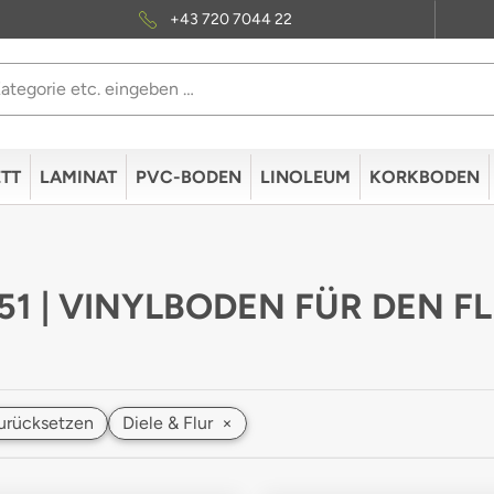
+43 720 7044 22
TT
LAMINAT
PVC-BODEN
LINOLEUM
KORKBODEN
 51 | VINYLBODEN FÜR DEN F
 zurücksetzen
Diele & Flur
×