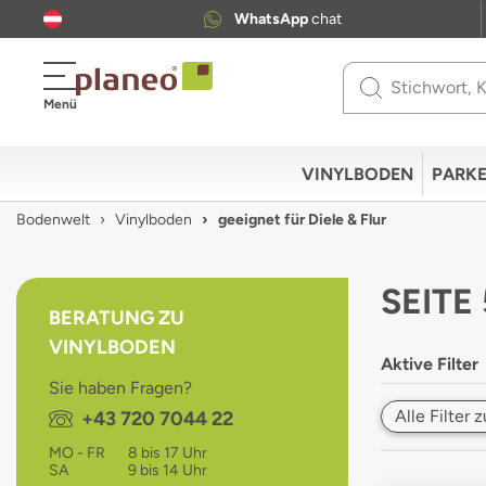
WhatsApp
chat
Use
Menü
up
and
down
VINYLBODEN
PARKE
arrows
to
Bodenwelt
Vinylboden
geeignet für Diele & Flur
select
available
result.
SEITE
Press
BERATUNG ZU
enter
VINYLBODEN
to
Aktive Filter
go
Sie haben Fragen?
to
Alle Filter
Telefon:
+43 720 7044 22
selected
search
MO - FR
8 bis 17 Uhr
result.
SA
9 bis 14 Uhr
Touch