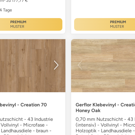
 m² zu 177,77 €
24 Tage
PREMIUM
PREMIUM
MUSTER
MUSTER
ebevinyl - Creation 70
Gerflor Klebevinyl - Creat
Honey Oak
tzschicht - 43 Industrie
0,70 mm Nutzschicht - 43 I
 Vollvinyl - Microfase -
(intensiv) - Vollvinyl - Micr
 Landhausdiele - braun -
Holzoptik - Landhausdiele -