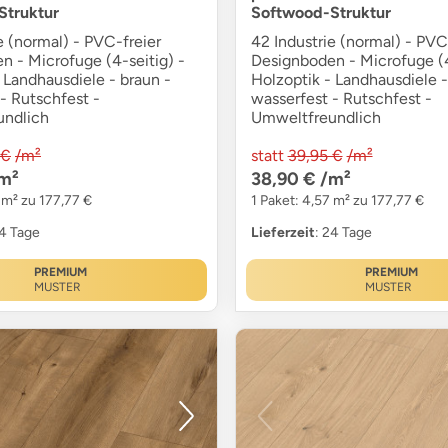
Struktur
Softwood-Struktur
e (normal) - PVC-freier
42 Industrie (normal) - PVC
n - Microfuge (4-seitig) -
Designboden - Microfuge (4
 Landhausdiele - braun -
Holzoptik - Landhausdiele -
- Rutschfest -
wasserfest - Rutschfest -
undlich
Umweltfreundlich
 €
/m²
statt
39,95 €
/m²
m²
38,90 €
/m²
 m² zu 177,77 €
1 Paket: 4,57 m² zu 177,77 €
24 Tage
Lieferzeit
: 24 Tage
PREMIUM
PREMIUM
MUSTER
MUSTER