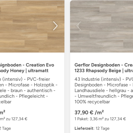
signboden - Creation Evo
Gerflor Designboden - Cre
ody Honey | ultramatt
1233 Rhapsody Beige | ult
e (intensiv) - PVC-freier
43 Industrie (intensiv) - PV
n - Microfase - Holzoptik -
Designboden - Microfase - 
le - braun - authentisch -
Landhausdiele - hellgrau - 
dlich - Pflegeleicht -
- Umweltfreundlich - Pflege
elbar
100% recycelbar
m²
37,90 €
/m²
 m² zu 127,34 €
1 Paket: 3,36 m² zu 127,34 €
12 Tage
Lieferzeit
: 12 Tage