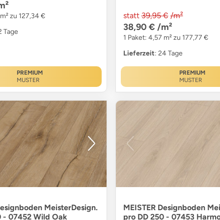
m²
statt
39,95 €
/m²
 m² zu 127,34 €
38,90 €
/m²
12 Tage
1 Paket: 4,57 m² zu 177,77 €
Lieferzeit
: 24 Tage
PREMIUM
PREMIUM
MUSTER
MUSTER
esignboden MeisterDesign.
MEISTER Designboden Mei
 - 07452 Wild Oak
pro DD 250 - 07453 Harm