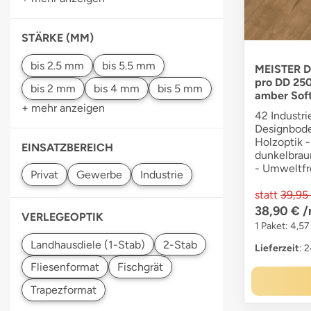
STÄRKE (MM)
MEISTER D
pro DD 25
amber Sof
+ mehr anzeigen
42 Industri
Designbode
Holzoptik -
EINSATZBEREICH
dunkelbrau
- Umweltfr
statt
39,95
38,90 €
/
VERLEGEOPTIK
1 Paket: 4,57
Lieferzeit
: 