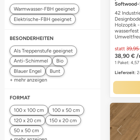
Softwood-
42 Industri
Designbode
Holzoptik -
wasserfest 
Umweltfre
BESONDERHEITEN
statt
39,95
38,90 €
/
1 Paket: 4,57
Lieferzeit
: 
+ mehr anzeigen
FORMAT
+ mehr anzeigen