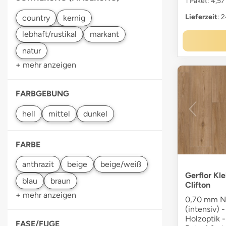
1 Paket: 4,57
Lieferzeit
: 
+ mehr anzeigen
FARBGEBUNG
FARBE
Gerflor Kl
Clifton
+ mehr anzeigen
0,70 mm Nu
(intensiv) -
Holzoptik -
FASE/FUGE