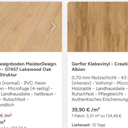
esignboden MeisterDesign.
Gerflor Klebevinyl - Creat
0 - 07457 Lakewood Oak
Albion
Struktur
0,70 mm Nutzschicht - 43 I
e (normal) - PVC-freier
(intensiv) - Vollvinyl - Micr
n - Microfuge (4-seitig) -
Holzoptik - Landhausdiele -
 Landhausdiele - hellbraun -
Rutschfest - Pflegeleicht -
- Rutschfest -
Authentisches Erscheinung
undlich
39,90 €
/m²
 €
/m²
1 Paket: 3,37 m² zu 134,46 €
m²
Lieferzeit
: 12 Tage