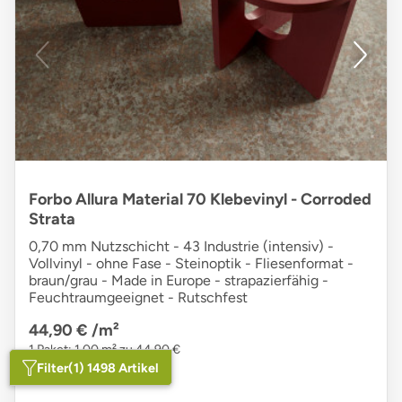
Forbo Allura Material 70 Klebevinyl - Corroded
Strata
0,70 mm Nutzschicht - 43 Industrie (intensiv) -
Vollvinyl - ohne Fase - Steinoptik - Fliesenformat -
braun/grau - Made in Europe - strapazierfähig -
Feuchtraumgeeignet - Rutschfest
44,90 €
/m²
1 Paket: 1,00 m² zu 44,90 €
Filter
(1) 1498 Artikel
Lieferzeit
: 12 Tage