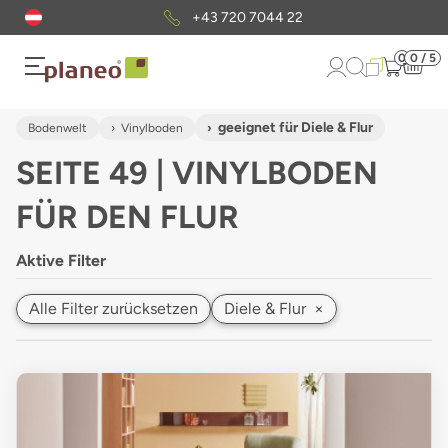
Kostenloser
Musterversand
0
0 / 5
geeignet für Diele & Flur
Bodenwelt
Vinylboden
SEITE 49 | VINYLBODEN
FÜR DEN FLUR
Aktive Filter
Alle Filter zurücksetzen
Diele & Flur
×