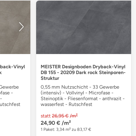
back-Vinyl
MEISTER Designboden Dryback-Vinyl
k
DB 155 - 20209 Dark rock Steinporen-
Struktur
 Gewerbe
0,55 mm Nutzschicht - 33 Gewerbe
ofase -
(intensiv) - Vollvinyl - Microfase -
-
Steinoptik - Fliesenformat - anthrazit -
Rutschfest
wasserfest - Rutschfest
statt
26,95 €
/m²
24,90 €
/m²
1 Paket: 3,34 m² zu 83,17 €