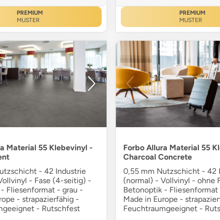
PREMIUM
PREMIUM
MUSTER
MUSTER
a Material 55 Klebevinyl -
Forbo Allura Material 55 Kl
ent
Charcoal Concrete
tzschicht - 42 Industrie
0,55 mm Nutzschicht - 42 I
ollvinyl - Fase (4-seitig) -
(normal) - Vollvinyl - ohne 
- Fliesenformat - grau -
Betonoptik - Fliesenformat 
ope - strapazierfähig -
Made in Europe - strapazier
geeignet - Rutschfest
Feuchtraumgeeignet - Ruts