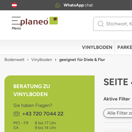
WhatsApp
chat
Use
Menü
up
and
down
VINYLBODEN
PARKE
arrows
to
Bodenwelt
Vinylboden
geeignet für Diele & Flur
select
available
result.
SEITE
Press
BERATUNG ZU
enter
VINYLBODEN
to
Aktive Filter
go
Sie haben Fragen?
to
Alle Filter
Telefon:
+43 720 7044 22
selected
search
MO - FR
8 bis 17 Uhr
result.
SA
9 bis 14 Uhr
Touch