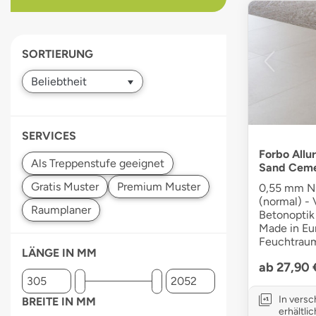
devices
users
can
SORTIERUNG
use
touch
and
swipe
gestures.
SERVICES
Forbo Allur
Sand Cem
0,55 mm Nu
(normal) - V
Betonoptik 
Made in Eur
Feuchtraum
LÄNGE IN MM
ab 27,90
In vers
BREITE IN MM
erhältlic