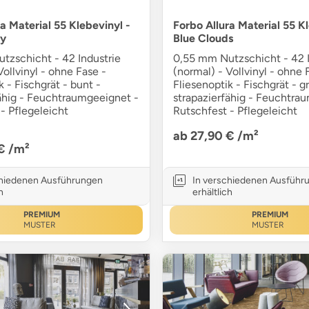
a Material 55 Klebevinyl -
Forbo Allura Material 55 Kl
y
Blue Clouds
tzschicht - 42 Industrie
0,55 mm Nutzschicht - 42 I
Vollvinyl - ohne Fase -
(normal) - Vollvinyl - ohne 
k - Fischgrät - bunt -
Fliesenoptik - Fischgrät - g
fähig - Feuchtraumgeeignet -
strapazierfähig - Feuchtra
- Pflegeleicht
Rutschfest - Pflegeleicht
ab 27,90 €
/m²
 €
/m²
chiedenen Ausführungen
In verschiedenen Ausführ
h
erhältlich
PREMIUM
PREMIUM
MUSTER
MUSTER