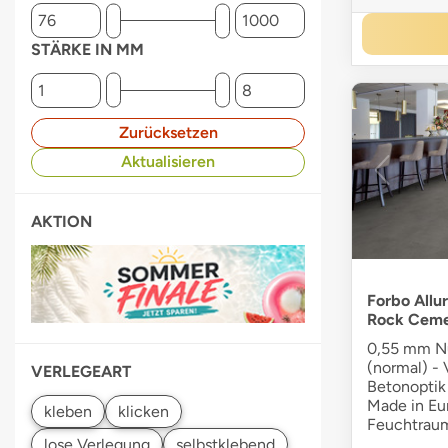
STÄRKE IN MM
Zurücksetzen
Aktualisieren
AKTION
Forbo Allur
Rock Cem
0,55 mm Nu
(normal) - V
VERLEGEART
Betonoptik 
Made in Eur
Feuchtraum