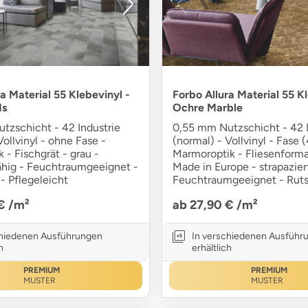
a Material 55 Klebevinyl -
Forbo Allura Material 55 Kl
ds
Ochre Marble
tzschicht - 42 Industrie
0,55 mm Nutzschicht - 42 I
Vollvinyl - ohne Fase -
(normal) - Vollvinyl - Fase (
k - Fischgrät - grau -
Marmoroptik - Fliesenforma
fähig - Feuchtraumgeeignet -
Made in Europe - strapazier
- Pflegeleicht
Feuchtraumgeeignet - Ruts
 €
/m²
ab 27,90 €
/m²
chiedenen Ausführungen
In verschiedenen Ausführ
h
erhältlich
PREMIUM
PREMIUM
MUSTER
MUSTER