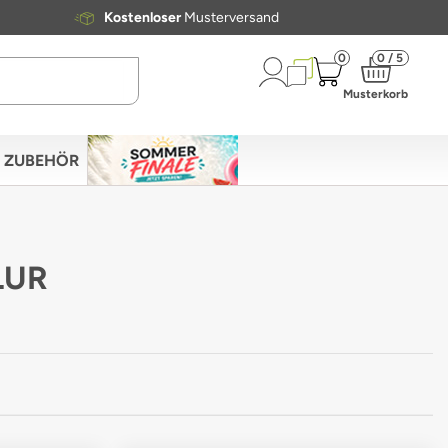
Kostenloser
Musterversand
0
0 / 5
Musterkorb
ZUBEHÖR
LUR