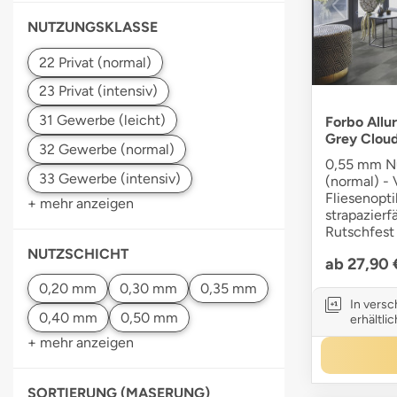
NUTZUNGSKLASSE
Forbo Allur
Grey Clou
0,55 mm Nu
(normal) - 
Fliesenopti
+ mehr anzeigen
strapazier
Rutschfest 
NUTZSCHICHT
ab 27,90
In vers
erhältlic
+ mehr anzeigen
SORTIERUNG (MASERUNG)