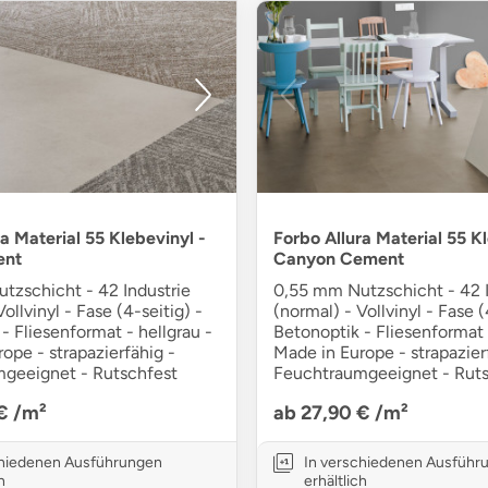
a Material 55 Klebevinyl -
Forbo Allura Material 55 Kl
ent
Canyon Cement
tzschicht - 42 Industrie
0,55 mm Nutzschicht - 42 I
ollvinyl - Fase (4-seitig) -
(normal) - Vollvinyl - Fase (
- Fliesenformat - hellgrau -
Betonoptik - Fliesenformat 
ope - strapazierfähig -
Made in Europe - strapazier
geeignet - Rutschfest
Feuchtraumgeeignet - Ruts
 €
/m²
ab 27,90 €
/m²
chiedenen Ausführungen
In verschiedenen Ausführ
h
erhältlich