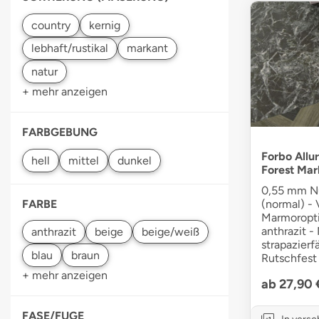
+ mehr anzeigen
FARBGEBUNG
Forbo Allur
Forest Mar
0,55 mm Nu
FARBE
(normal) - V
Marmoropti
anthrazit -
strapazier
Rutschfest
+ mehr anzeigen
ab 27,90
FASE/FUGE