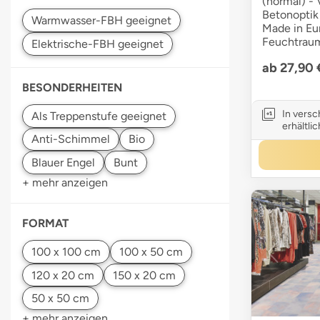
(normal) - 
Betonoptik 
Made in Eur
Feuchtraum
ab 27,90
BESONDERHEITEN
In vers
erhältlic
+ mehr anzeigen
FORMAT
+ mehr anzeigen