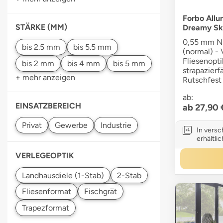
Forbo Allur
STÄRKE (MM)
Dreamy Sk
0,55 mm Nu
(normal) - 
Fliesenopti
strapazier
+ mehr anzeigen
Rutschfest 
ab:
EINSATZBEREICH
ab 27,90
In vers
erhältlic
VERLEGEOPTIK