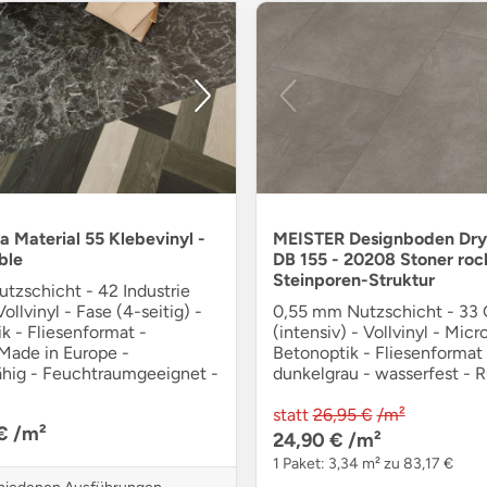
a Material 55 Klebevinyl -
MEISTER Designboden Dry
ble
DB 155 - 20208 Stoner roc
Steinporen-Struktur
tzschicht - 42 Industrie
ollvinyl - Fase (4-seitig) -
0,55 mm Nutzschicht - 33
k - Fliesenformat -
(intensiv) - Vollvinyl - Micr
 Made in Europe -
Betonoptik - Fliesenformat 
fähig - Feuchtraumgeeignet -
dunkelgrau - wasserfest - 
statt
26,95 €
/m²
 €
/m²
24,90 €
/m²
1 Paket: 3,34 m² zu 83,17 €