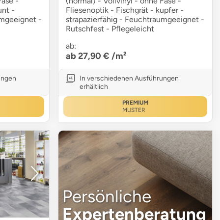
Fase -
(normal) - Vollvinyl - ohne Fase -
unt -
Fliesenoptik - Fischgrät - kupfer -
umgeeignet -
strapazierfähig - Feuchtraumgeeignet -
Rutschfest - Pflegeleicht
ab:
ab 27,90 €
/m²
ungen
In verschiedenen Ausführungen
erhältlich
PREMIUM
MUSTER
Persönliche
Expertenberatung