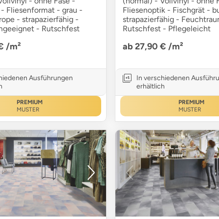
Vollvinyl - ohne Fase -
(normal) - Vollvinyl - ohne 
- Fliesenformat - grau -
Fliesenoptik - Fischgrät - b
ope - strapazierfähig -
strapazierfähig - Feuchtra
geeignet - Rutschfest
Rutschfest - Pflegeleicht
 €
/m²
ab 27,90 €
/m²
chiedenen Ausführungen
In verschiedenen Ausführ
h
erhältlich
PREMIUM
PREMIUM
MUSTER
MUSTER