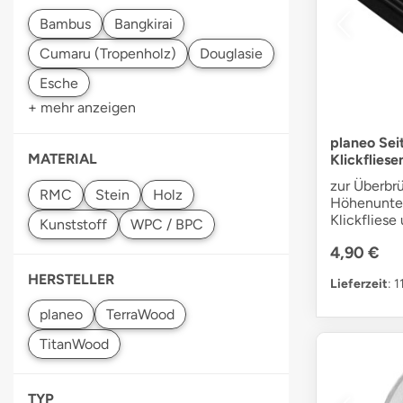
+ mehr anzeigen
planeo Seit
MATERIAL
Klickfliese
zur Überbr
Holz
Höhenunte
Klickfliese
4,90 €
HERSTELLER
Lieferzeit
: 
TYP