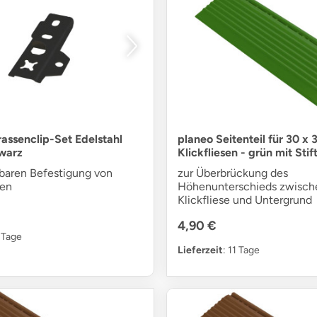
rassenclip-Set Edelstahl
planeo Seitenteil für 30 x
warz
Klickfliesen - grün mit Stif
tbaren Befestigung von
zur Überbrückung des
sen
Höhenunterschieds zwisch
Klickfliese und Untergrund
4,90 €
5 Tage
Lieferzeit
: 11 Tage