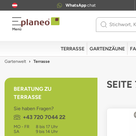
WhatsApp
chat
Use
Menü
up
and
down
TERRASSE
GARTENZÄUNE
FA
arrows
to
Gartenwelt
Terrasse
select
available
result.
SEITE
Press
BERATUNG ZU
enter
TERRASSE
to
go
Sie haben Fragen?
to
Telefon:
+43 720 7044 22
selected
search
MO - FR
8 bis 17 Uhr
result.
SA
9 bis 14 Uhr
Touch