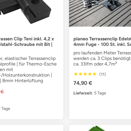
assen Clip Teni inkl. 4,2 x
planeo Terrassenclip Edelst
stahl-Schraube mit Bit |
4mm Fuge - 100 St. inkl. 
pro laufenden Meter Terras
r, elastischer Terrassenclip
werden ca. 3 Clips benötigt 
lprofile | für Thermo-Esche
ca. 33lfm oder 4,7m²
sen mit
★★★★★
★★★★★
(11)
/Holzunterkonstruktion |
| 8mm Hinterlüftung
74,90 €
 €
Lieferzeit
: 5 Tage
11 Tage