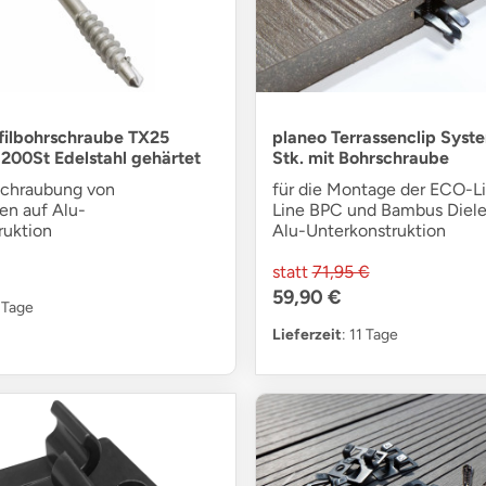
filbohrschraube TX25
planeo Terrassenclip Syst
00St Edelstahl gehärtet
Stk. mit Bohrschraube
rschraubung von
für die Montage der ECO-L
en auf Alu-
Line BPC und Bambus Diele
ruktion
Alu-Unterkonstruktion
statt
71,95 €
59,90 €
5 Tage
Lieferzeit
: 11 Tage