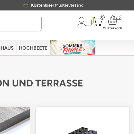
Kostenloser
Musterversand
0
0 / 5
Musterkorb
NHAUS
HOCHBEETE
KON UND TERRASSE