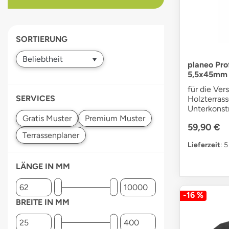
devices
users
can
SORTIERUNG
use
touch
and
planeo Pro
5,5x45mm 2
swipe
gestures.
für die Ve
SERVICES
Holzterrass
Unterkonst
59,90 €
Lieferzeit
: 
LÄNGE IN MM
-16 %
BREITE IN MM