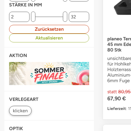
STÄRKE IN MM
Zurücksetzen
Aktualisieren
planeo Terr
45 mm Edel
80 Stk
AKTION
unsichtbare
für Hohlkeh
Holzterras
Aluminium-
6mm Fuge 
statt
80,95
67,90 €
VERLEGEART
Lieferzeit
: 
OPTIK