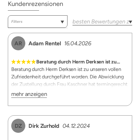
Kundenrezensionen
AR
Adam Rentel
16.04.2026
Beratung durch Herrn Derksen ist zu…
Beratung durch Herrn Derksen ist zu unseren vollen
Zufriedenheit durchgeführt worden. Die Abwicklung
der Zustellung durch Frau Kaschner hat termingerecht
funktioniert. Hervorzuheben ist, dass die Fragen, die
mehr anzeigen
auf Anhieb nicht beantwortet werden konnten, geklärt
wurden und in einer kurzen Zeit im Sinne der
Zufriedenheit der Kunden gehandelt wurde. Danke für
Ihre tolle Arbeit. Die Qualität der Produkte ist
DZ
Dirk Zurhold
04.12.2024
spitzenmäßig!