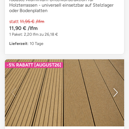
Holzterrassen - universell einsetzbar auf Stelzlager
oder Bodenplatten
statt
11,95 €
/lfm
11,90 €
/lfm
1 Paket: 2,20 lfm zu 26,18 €
Lieferzeit
: 10 Tage
-5% RABATT [AUGUST26]