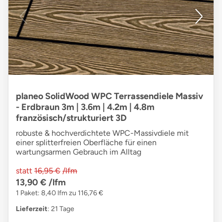
planeo SolidWood WPC Terrassendiele Massiv
- Erdbraun 3m | 3.6m | 4.2m | 4.8m
französisch/strukturiert 3D
robuste & hochverdichtete WPC-Massivdiele mit
einer splitterfreien Oberfläche für einen
wartungsarmen Gebrauch im Alltag
statt
16,95 €
/lfm
13,90 €
/lfm
1 Paket: 8,40 lfm zu 116,76 €
Lieferzeit
: 21 Tage