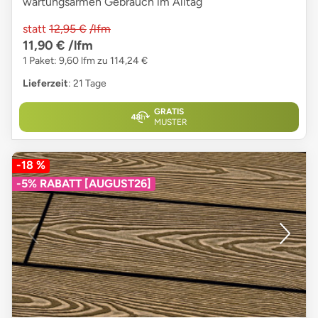
wartungsarmen Gebrauch im Alltag
statt
12,95 €
/lfm
11,90 €
/lfm
1 Paket: 9,60 lfm zu 114,24 €
Lieferzeit
: 21 Tage
GRATIS
MUSTER
-18 %
-5% RABATT [AUGUST26]