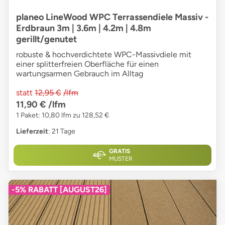
planeo LineWood WPC Terrassendiele Massiv -
Erdbraun 3m | 3.6m | 4.2m | 4.8m
gerillt/genutet
robuste & hochverdichtete WPC-Massivdiele mit
einer splitterfreien Oberfläche für einen
wartungsarmen Gebrauch im Alltag
statt
12,95 €
/lfm
11,90 €
/lfm
1 Paket: 10,80 lfm zu 128,52 €
Lieferzeit
: 21 Tage
GRATIS
MUSTER
-5% RABATT [AUGUST26]