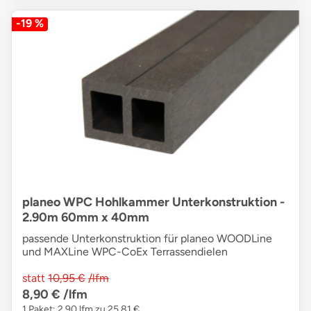
-19 %
planeo WPC Hohlkammer Unterkonstruktion -
2.90m 60mm x 40mm
passende Unterkonstruktion für planeo WOODLine
und MAXLine WPC-CoEx Terrassendielen
statt
10,95 €
/lfm
8,90 €
/lfm
1 Paket: 2,90 lfm zu 25,81 €