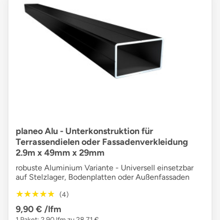
planeo Alu - Unterkonstruktion für
Terrassendielen oder Fassadenverkleidung
2.9m x 49mm x 29mm
robuste Aluminium Variante - Universell einsetzbar
auf Stelzlager, Bodenplatten oder Außenfassaden
★★★★★
★★★★★
(4)
9,90 €
/lfm
1 Paket: 2,90 lfm zu 28,71 €