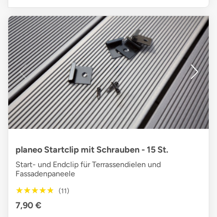
planeo Startclip mit Schrauben - 15 St.
Start- und Endclip für Terrassendielen und
Fassadenpaneele
★★★★★
★★★★★
(11)
7,90 €