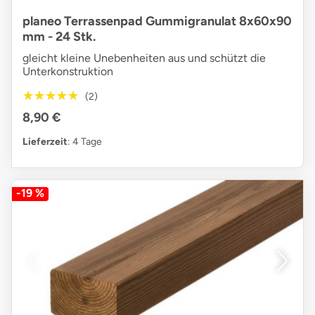
planeo Terrassenpad Gummigranulat 8x60x90
mm - 24 Stk.
gleicht kleine Unebenheiten aus und schützt die
Unterkonstruktion
★★★★★
★★★★★
(2)
8,90 €
Lieferzeit
: 4 Tage
-19 %