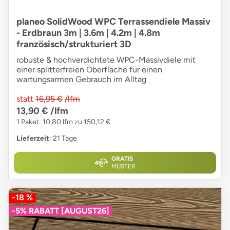
planeo SolidWood WPC Terrassendiele Massiv
- Erdbraun 3m | 3.6m | 4.2m | 4.8m
französisch/strukturiert 3D
robuste & hochverdichtete WPC-Massivdiele mit
einer splitterfreien Oberfläche für einen
wartungsarmen Gebrauch im Alltag
statt
16,95 €
/lfm
13,90 €
/lfm
1 Paket: 10,80 lfm zu 150,12 €
Lieferzeit
: 21 Tage
GRATIS
MUSTER
-18 %
-5% RABATT [AUGUST26]