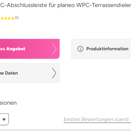
-Abschlussleiste für planeo WPC-Terrassendiele
(1)
ses
Angebot
Produktinformation
he Daten
sionen