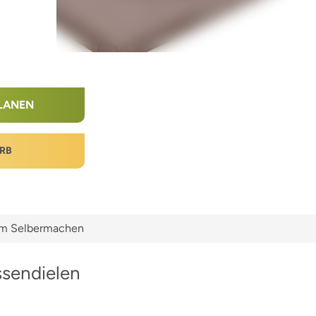
LANEN
RB
zum Selbermachen
ssendielen