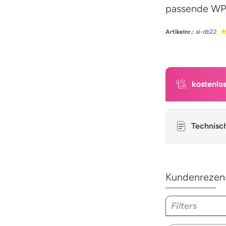
passende WPC
Artikelnr.:
al-db22
kostenlo
Technisc
Kundenrezen