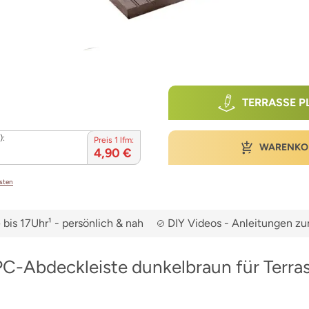
TERRASSE P
):
Preis 1 lfm:
WARENKO
4,90 €
osten
bis 17Uhr¹ - persönlich & nah
DIY Videos - Anleitungen 
C-Abdeckleiste dunkelbraun für Terra