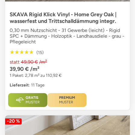
SKAVA Rigid Klick Vinyl - Home Grey Oak |
wasserfest und Trittschalldämmung integr.
0,30 mm Nutzschicht - 31 Gewerbe (leicht) - Rigid
SPC + Dämmung - Holzoptik - Landhausdiele - grau -
Pflegeleicht
★★★★★
★★★★★
(15)
statt
49,90 €
/m²
39,90 €
/m²
1 Paket: 2,78 m² zu 110,92 €
Lieferzeit
: 11 Tage
GRATIS
PREMIUM
MUSTER
MUSTER
-20 %