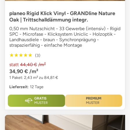
planeo Rigid Klick Vinyl - GRANDline Nature
Oak | Trittschalldämmung integr.
0,50 mm Nutzschicht - 33 Gewerbe (intensiv) - Rigid
SPC - Microfase - Klicksystem Uniclic - Holzoptik -
Landhausdiele - braun - Synchronprägung -
strapazierfähig - einfache Montage
★★★★★
★★★★★
(3)
statt
44,40 €
/m²
34,90 €
/m²
1 Paket: 2,43 m² zu 84,81 €
Lieferzeit
: 12 Tage
GRATIS
PREMIUM
MUSTER
MUSTER