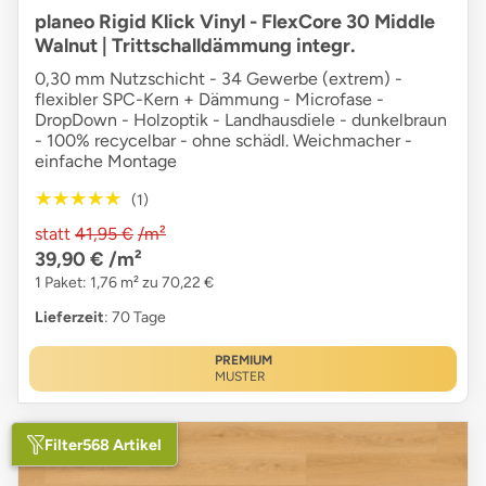
planeo Rigid Klick Vinyl - FlexCore 30 Middle
Walnut | Trittschalldämmung integr.
0,30 mm Nutzschicht - 34 Gewerbe (extrem) -
flexibler SPC-Kern + Dämmung - Microfase -
DropDown - Holzoptik - Landhausdiele - dunkelbraun
- 100% recycelbar - ohne schädl. Weichmacher -
einfache Montage
★★★★★
★★★★★
(1)
statt
41,95 €
/m²
39,90 €
/m²
1 Paket: 1,76 m² zu 70,22 €
Lieferzeit
: 70 Tage
PREMIUM
MUSTER
-33 %
Filter
568 Artikel