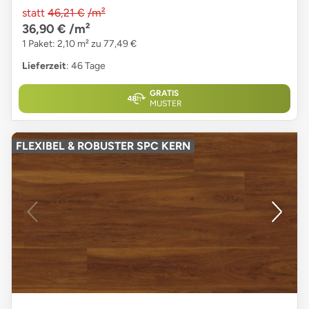
statt
46,21 €
/m²
36,90 €
/m²
1 Paket: 2,10 m² zu 77,49 €
Lieferzeit
: 46 Tage
GRATIS
MUSTER
FLEXIBEL & ROBUSTER SPC KERN