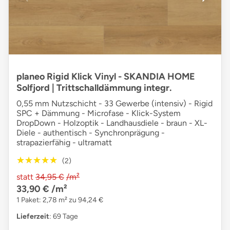
planeo Rigid Klick Vinyl - SKANDIA HOME
Solfjord | Trittschalldämmung integr.
0,55 mm Nutzschicht - 33 Gewerbe (intensiv) - Rigid
SPC + Dämmung - Microfase - Klick-System
DropDown - Holzoptik - Landhausdiele - braun - XL-
Diele - authentisch - Synchronprägung -
strapazierfähig - ultramatt
★★★★★
★★★★★
(2)
statt
34,95 €
/m²
33,90 €
/m²
1 Paket: 2,78 m² zu 94,24 €
Lieferzeit
: 69 Tage