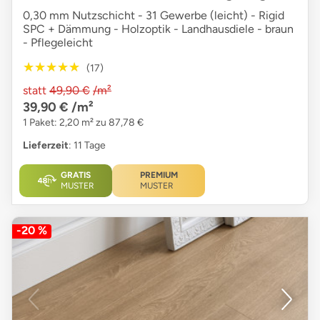
0,30 mm Nutzschicht - 31 Gewerbe (leicht) - Rigid
SPC + Dämmung - Holzoptik - Landhausdiele - braun
- Pflegeleicht
★★★★★
★★★★★
(17)
statt
49,90 €
/m²
39,90 €
/m²
1 Paket: 2,20 m² zu 87,78 €
Lieferzeit
: 11 Tage
GRATIS
PREMIUM
MUSTER
MUSTER
-20 %