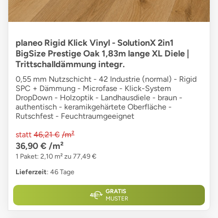
planeo Rigid Klick Vinyl - SolutionX 2in1
BigSize Prestige Oak 1,83m lange XL Diele |
Trittschalldämmung integr.
0,55 mm Nutzschicht - 42 Industrie (normal) - Rigid
SPC + Dämmung - Microfase - Klick-System
DropDown - Holzoptik - Landhausdiele - braun -
authentisch - keramikgehärtete Oberfläche -
Rutschfest - Feuchtraumgeeignet
statt
46,21 €
/m²
36,90 €
/m²
1 Paket: 2,10 m² zu 77,49 €
Lieferzeit
: 46 Tage
GRATIS
MUSTER