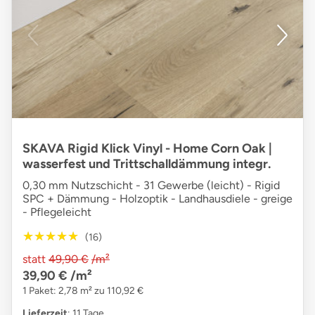
SKAVA Rigid Klick Vinyl - Home Corn Oak |
wasserfest und Trittschalldämmung integr.
0,30 mm Nutzschicht - 31 Gewerbe (leicht) - Rigid
SPC + Dämmung - Holzoptik - Landhausdiele - greige
- Pflegeleicht
★★★★★
★★★★★
(16)
statt
49,90 €
/m²
39,90 €
/m²
1 Paket: 2,78 m² zu 110,92 €
Lieferzeit
: 11 Tage