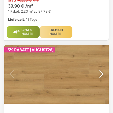
statt
49,90 €
/m²
39,90 €
/m²
1 Paket: 2,20 m² zu 87,78 €
Lieferzeit
: 11 Tage
GRATIS
PREMIUM
MUSTER
MUSTER
-5% RABATT [AUGUST26]