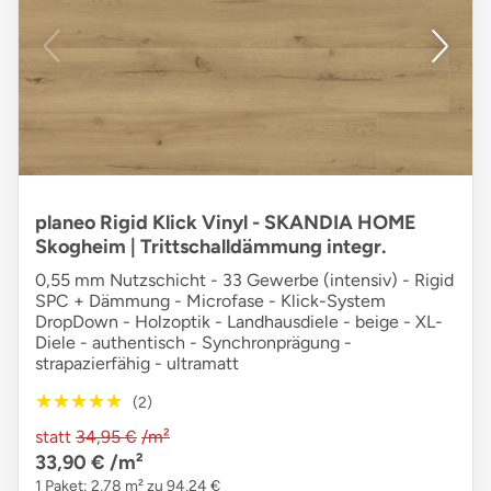
planeo Rigid Klick Vinyl - SKANDIA HOME
Skogheim | Trittschalldämmung integr.
0,55 mm Nutzschicht - 33 Gewerbe (intensiv) - Rigid
SPC + Dämmung - Microfase - Klick-System
DropDown - Holzoptik - Landhausdiele - beige - XL-
Diele - authentisch - Synchronprägung -
strapazierfähig - ultramatt
★★★★★
★★★★★
(2)
statt
34,95 €
/m²
33,90 €
/m²
1 Paket: 2,78 m² zu 94,24 €