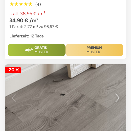
★★★★★
★★★★★
(4)
statt
38,95 €
/m²
34,90 €
/m²
1 Paket: 2,77 m² zu 96,67 €
Lieferzeit
: 12 Tage
GRATIS
PREMIUM
MUSTER
MUSTER
-20 %