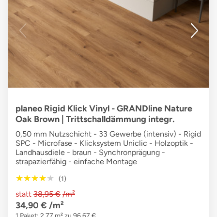
planeo Rigid Klick Vinyl - GRANDline Nature
Oak Brown | Trittschalldämmung integr.
0,50 mm Nutzschicht - 33 Gewerbe (intensiv) - Rigid
SPC - Microfase - Klicksystem Uniclic - Holzoptik -
Landhausdiele - braun - Synchronprägung -
strapazierfähig - einfache Montage
★★★★★
★★★★★
(1)
statt
38,95 €
/m²
34,90 €
/m²
1 Paket: 2,77 m² zu 96,67 €