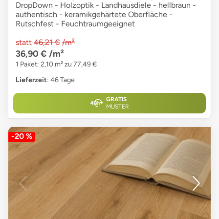
DropDown - Holzoptik - Landhausdiele - hellbraun -
authentisch - keramikgehärtete Oberfläche -
Rutschfest - Feuchtraumgeeignet
statt
46,21 €
/m²
36,90 €
/m²
1 Paket: 2,10 m² zu 77,49 €
Lieferzeit
: 46 Tage
GRATIS
MUSTER
-20 %