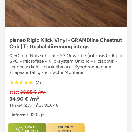
planeo Rigid Klick Vinyl - GRANDline Chestnut
Oak | Trittschalldämmung integr.
0,50 mm Nutzschicht - 33 Gewerbe (intensiv) - Rigid
SPC - Microfase - Klicksystem Uniclic - Holzoptik -
Landhausdiele - dunkelbraun - Synchronprägung -
strapazierfähig - einfache Montage
★★★★★
★★★★★
(2)
statt
38,95 €
/m²
34,90 €
/m²
1 Paket: 2,77 m² zu 96,67 €
Lieferzeit
: 12 Tage
GRATIS
PREMIUM
MUSTER
MUSTER