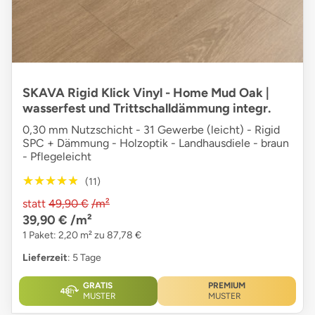
SKAVA Rigid Klick Vinyl - Home Mud Oak |
wasserfest und Trittschalldämmung integr.
0,30 mm Nutzschicht - 31 Gewerbe (leicht) - Rigid
SPC + Dämmung - Holzoptik - Landhausdiele - braun
- Pflegeleicht
★★★★★
★★★★★
(11)
statt
49,90 €
/m²
39,90 €
/m²
1 Paket: 2,20 m² zu 87,78 €
Lieferzeit
: 5 Tage
GRATIS
PREMIUM
MUSTER
MUSTER