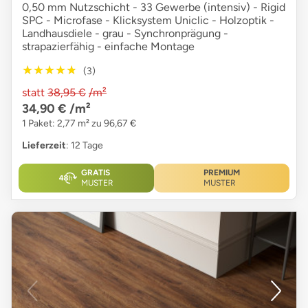
0,50 mm Nutzschicht - 33 Gewerbe (intensiv) - Rigid
SPC - Microfase - Klicksystem Uniclic - Holzoptik -
Landhausdiele - grau - Synchronprägung -
strapazierfähig - einfache Montage
★★★★★
★★★★★
(3)
statt
38,95 €
/m²
34,90 €
/m²
1 Paket: 2,77 m² zu 96,67 €
Lieferzeit
: 12 Tage
GRATIS
PREMIUM
MUSTER
MUSTER