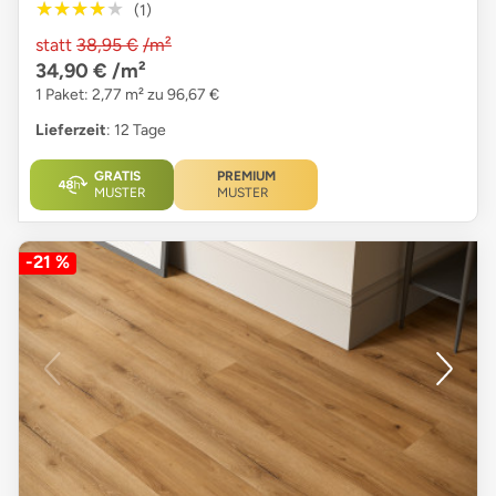
★★★★★
★★★★★
(1)
statt
38,95 €
/m²
34,90 €
/m²
1 Paket: 2,77 m² zu 96,67 €
Lieferzeit
: 12 Tage
GRATIS
PREMIUM
MUSTER
MUSTER
-21 %