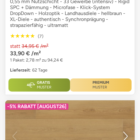
0,55 mm Nutzschicht - 33 Gewerbe (intensiv) - Rigid
SPC + Dämmung - Microfase - Klick-System
DropDown - Holzoptik - Landhausdiele - hellbraun -
XL-Diele - authentisch - Synchronprägung -
strapazierfähig - ultramatt
★★★★★
★★★★★
(7)
statt
34,95 €
/m²
33,90 €
/m²
1 Paket: 2,78 m² zu 94,24 €
Lieferzeit
: 62 Tage
GRATIS
PREMIUM
MUSTER
MUSTER
-5% RABATT [AUGUST26]