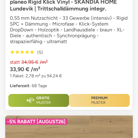
planeo Rigid Klick Vinyl - SKANDIA HOME
Lundevik | Trittschalldämmung integr.
0,55 mm Nutzschicht - 33 Gewerbe (intensiv) - Rigid
SPC + Dämmung - Microfase - Klick-System
DropDown - Holzoptik - Landhausdiele - braun - XL-
Diele - authentisch - Synchronprägung -
strapazierfähig - ultramatt
★★★★★
★★★★★
(5)
statt
34,95 €
/m²
33,90 €
/m²
1 Paket: 2,78 m² zu 94,24 €
Lieferzeit
: 68 Tage
GRATIS
PREMIUM
MUSTER
MUSTER
-5% RABATT [AUGUST26]