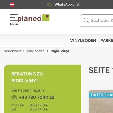
WhatsApp
chat
Use
Menü
up
and
down
VINYLBODEN
PARKE
arrows
to
Bodenwelt
Vinylboden
Rigid-Vinyl
select
available
result.
SEITE 
Press
BERATUNG ZU
enter
RIGID-VINYL
to
go
Sie haben Fragen?
to
TRITTSCHAL
Telefon:
+43 720 7044 22
selected
search
MO - FR
8 bis 17 Uhr
result.
SA
9 bis 14 Uhr
Touch