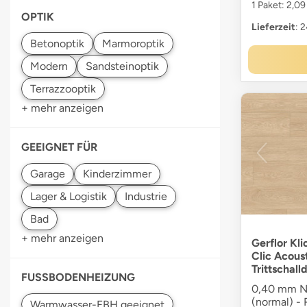
1 Paket: 2,0
OPTIK
Lieferzeit
: 
+ mehr anzeigen
GEEIGNET FÜR
+ mehr anzeigen
Gerflor Kli
Clic Acous
Trittschal
FUSSBODENHEIZUNG
0,40 mm N
(normal) -