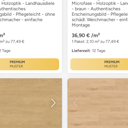
 Holzoptik - Landhausdiele
Microfase - Holzoptik - La
Authentisches
- braun - Authentisches
sbild - Pflegeleicht - ohne
Erscheinungsbild - Pflegele
ichmacher - einfache
schädl. Weichmacher - ein
Montage
m²
36,90 €
/m²
 m² zu 77,49 €
1 Paket: 2,10 m² zu 77,49 €
12 Tage
Lieferzeit
: 12 Tage
PREMIUM
PREMIUM
MUSTER
MUSTER