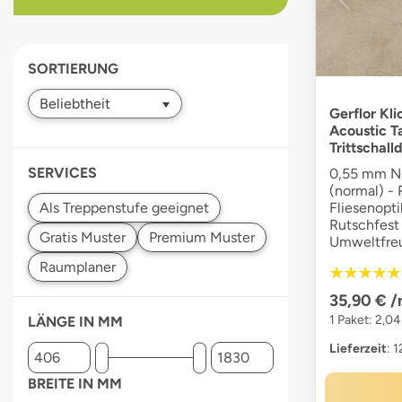
devices
users
can
SORTIERUNG
use
touch
and
Gerflor Kli
Acoustic Ta
swipe
Trittschal
gestures.
SERVICES
0,55 mm Nu
(normal) - 
Fliesenopti
Rutschfest
Umweltfreu
★★★★★
★★★★★
35,90 €
/
1 Paket: 2,0
LÄNGE IN MM
Lieferzeit
: 
BREITE IN MM