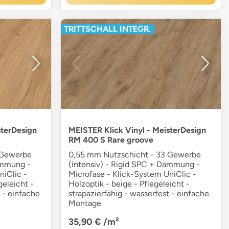
TRITTSCHALL INTEGR.
sterDesign
MEISTER Klick Vinyl - MeisterDesign
RM 400 S Rare groove
 Gewerbe
0,55 mm Nutzschicht - 33 Gewerbe
ämmung -
(intensiv) - Rigid SPC + Dämmung -
niClic -
Microfase - Klick-System UniClic -
geleicht -
Holzoptik - beige - Pflegeleicht -
 - einfache
strapazierfähig - wasserfest - einfache
Montage
35,90 €
/m²