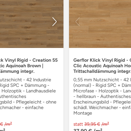
ck Vinyl Rigid - Creation 55
Gerflor Klick Vinyl Rigid -
tic Aquinoah Brown |
Clic Acoustic Aquinoah Ho
ldämmung integr.
Trittschalldämmung integr
tzschicht - 42 Industrie
0,55 mm Nutzschicht - 42 I
 Rigid SPC + Dämmung -
(normal) - Rigid SPC + Dä
 Holzoptik - Landhausdiele
Microfase - Holzoptik - La
Authentisches
- hellbraun - Authentisches
sbild - Pflegeleicht - ohne
Erscheinungsbild - Pflegele
ichmacher - einfache
schädl. Weichmacher - ein
Montage
 €
/m²
statt
39,95 €
/m²
m²
37,90 €
/m²