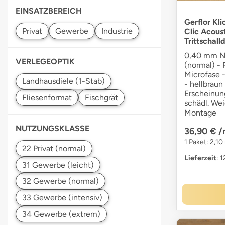
EINSATZBEREICH
Gerflor Kli
Clic Acous
Trittschal
0,40 mm N
VERLEGEOPTIK
(normal) -
Microfase -
- hellbraun
Erscheinung
schädl. We
Montage
NUTZUNGSKLASSE
36,90 €
/
1 Paket: 2,10
Lieferzeit
: 