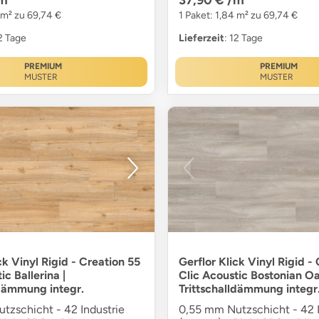
 m² zu 69,74 €
1 Paket: 1,84 m² zu 69,74 €
12 Tage
Lieferzeit
: 12 Tage
PREMIUM
PREMIUM
MUSTER
MUSTER
ck Vinyl Rigid - Creation 55
Gerflor Klick Vinyl Rigid -
ic Ballerina |
Clic Acoustic Bostonian Oa
ldämmung integr.
Trittschalldämmung integr
tzschicht - 42 Industrie
0,55 mm Nutzschicht - 42 I