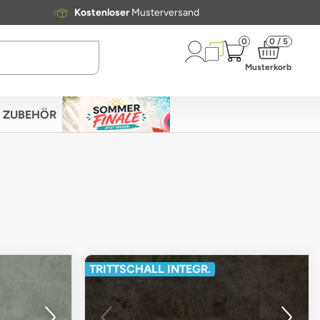
Kostenloser
Musterversand
0
0 / 5
Musterkorb
ZUBEHÖR
TRITTSCHALL INTEGR.