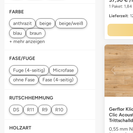
1 Paket: 1,84
FARBE
Lieferzeit
: 
+ mehr anzeigen
FASE/FUGE
RUTSCHHEMMUNG
Gerflor Kli
Clic Acoust
Trittschal
HOLZART
0,55 mm Nu