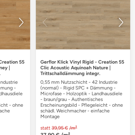
 Creation 55
Gerflor Klick Vinyl Rigid - Creation 55
ney |
Clic Acoustic Aquinoah Nature |
.
Trittschalldämmung integr.
ndustrie
0,55 mm Nutzschicht - 42 Industrie
mmung -
(normal) - Rigid SPC + Dämmung -
ndhausdiele
Microfase - Holzoptik - Landhausdiele
- braun/grau - Authentisches
icht - ohne
Erscheinungsbild - Pflegeleicht - ohne
fache
schädl. Weichmacher - einfache
Montage
statt
39,95 €
/m²
37,90 €
/m²