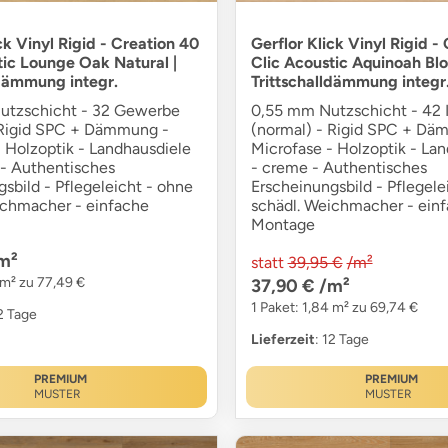
ck Vinyl Rigid - Creation 40
Gerflor Klick Vinyl Rigid -
tic Lounge Oak Natural |
Clic Acoustic Aquinoah Blo
ldämmung integr.
Trittschalldämmung integr
utzschicht - 32 Gewerbe
0,55 mm Nutzschicht - 42 I
 Rigid SPC + Dämmung -
(normal) - Rigid SPC + Dä
 Holzoptik - Landhausdiele
Microfase - Holzoptik - La
 - Authentisches
- creme - Authentisches
sbild - Pflegeleicht - ohne
Erscheinungsbild - Pflegele
ichmacher - einfache
schädl. Weichmacher - ein
Montage
m²
statt
39,95 €
/m²
 m² zu 77,49 €
37,90 €
/m²
1 Paket: 1,84 m² zu 69,74 €
12 Tage
Lieferzeit
: 12 Tage
PREMIUM
PREMIUM
MUSTER
MUSTER