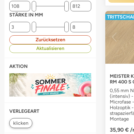
STÄRKE IN MM
TRITTSCHAL
Zurücksetzen
Aktualisieren
AKTION
MEISTER Kl
RM 400 S 
0,55 mm Nu
(intensiv)
Microfase -
Holzoptik -
VERLEGEART
strapazierf
Montage
35,90 €
/