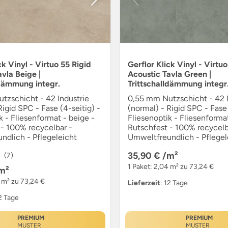
ck Vinyl - Virtuo 55 Rigid
Gerflor Klick Vinyl - Virtuo
vla Beige |
Acoustic Tavla Green |
ldämmung integr.
Trittschalldämmung integr
tzschicht - 42 Industrie
0,55 mm Nutzschicht - 42 I
Rigid SPC - Fase (4-seitig) -
(normal) - Rigid SPC - Fase 
k - Fliesenformat - beige -
Fliesenoptik - Fliesenformat
 - 100% recycelbar -
Rutschfest - 100% recycelb
ndlich - Pflegeleicht
Umweltfreundlich - Pflegel
35,90 €
/m²
(7)
1 Paket: 2,04 m² zu 73,24 €
m²
4 m² zu 73,24 €
Lieferzeit
: 12 Tage
12 Tage
PREMIUM
PREMIUM
MUSTER
MUSTER