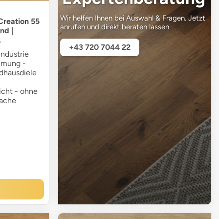
Wir helfen Ihnen bei Auswahl & Fragen. Jetzt
 Creation 55
anrufen und direkt beraten lassen.
nd |
.
+43 720 7044 22
ndustrie
mmung -
ndhausdiele
icht - ohne
fache