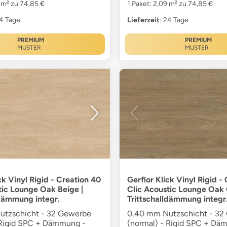
9 m² zu 74,85 €
1 Paket: 2,09 m² zu 74,85 €
24 Tage
Lieferzeit
: 24 Tage
PREMIUM
PREMIUM
MUSTER
MUSTER
ck Vinyl Rigid - Creation 40
Gerflor Klick Vinyl Rigid -
tic Lounge Oak Beige |
Clic Acoustic Lounge Oak 
ldämmung integr.
Trittschalldämmung integr
utzschicht - 32 Gewerbe
0,40 mm Nutzschicht - 32
 Rigid SPC + Dämmung -
(normal) - Rigid SPC + Dä