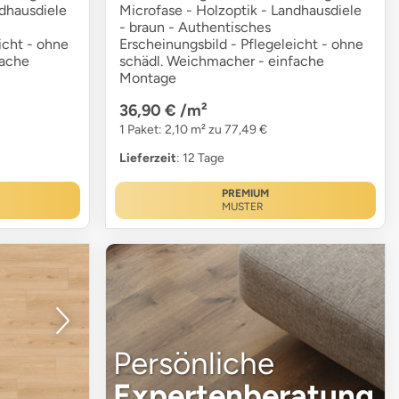
ndhausdiele
Microfase - Holzoptik - Landhausdiele
- braun - Authentisches
icht - ohne
Erscheinungsbild - Pflegeleicht - ohne
fache
schädl. Weichmacher - einfache
Montage
36,90 €
/m²
1 Paket: 2,10 m² zu 77,49 €
Lieferzeit
: 12 Tage
PREMIUM
MUSTER
Persönliche
Expertenberatung