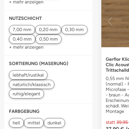
+ mehr anzeigen
NUTZSCHICHT
+ mehr anzeigen
Gerflor Kli
SORTIERUNG (MASERUNG)
Clic Acous
Trittschal
0,55 mm Nu
(normal) -
Microfase -
- braun - 
Erscheinung
schädl. We
Montage
FARBGEBUNG
statt
39,95
37,90 €
/