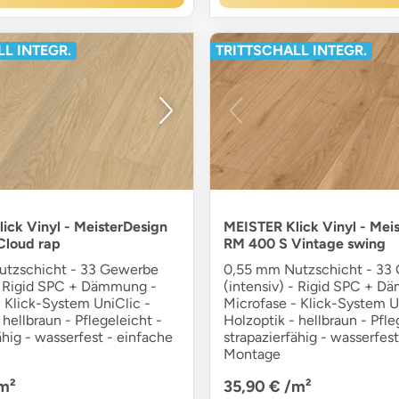
L INTEGR.
TRITTSCHALL INTEGR.
ick Vinyl - MeisterDesign
MEISTER Klick Vinyl - Mei
Cloud rap
RM 400 S Vintage swing
tzschicht - 33 Gewerbe
0,55 mm Nutzschicht - 33
 - Rigid SPC + Dämmung -
(intensiv) - Rigid SPC + D
 Klick-System UniClic -
Microfase - Klick-System U
 hellbraun - Pflegeleicht -
Holzoptik - hellbraun - Pfle
ähig - wasserfest - einfache
strapazierfähig - wasserfest
Montage
m²
35,90 €
/m²