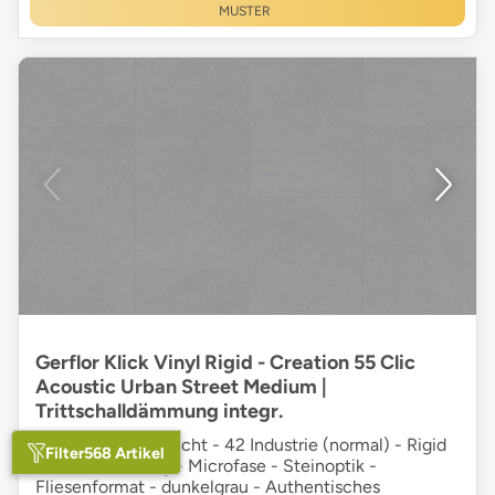
MUSTER
Gerflor Klick Vinyl Rigid - Creation 55 Clic
Acoustic Urban Street Medium |
Trittschalldämmung integr.
0,55 mm Nutzschicht - 42 Industrie (normal) - Rigid
Filter
568 Artikel
SPC + Dämmung - Microfase - Steinoptik -
Fliesenformat - dunkelgrau - Authentisches