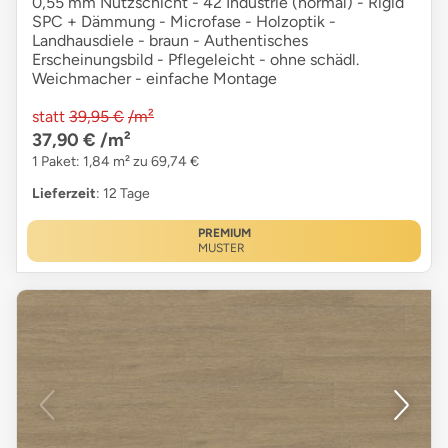
0,55 mm Nutzschicht - 42 Industrie (normal) - Rigid
SPC + Dämmung - Microfase - Holzoptik -
Landhausdiele - braun - Authentisches
Erscheinungsbild - Pflegeleicht - ohne schädl.
Weichmacher - einfache Montage
statt
39,95 €
/m²
37,90 €
/m²
1 Paket: 1,84 m² zu 69,74 €
Lieferzeit
: 12 Tage
PREMIUM
MUSTER