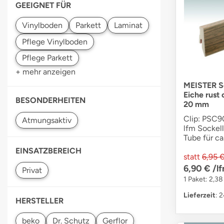
GEEIGNET FÜR
+ mehr anzeigen
MEISTER So
Eiche rust
BESONDERHEITEN
20 mm
Clip: PSC90
lfm Sockell
Tube für ca
EINSATZBEREICH
statt
6,95 
6,90 €
/l
1 Paket: 2,38
Lieferzeit
: 
HERSTELLER