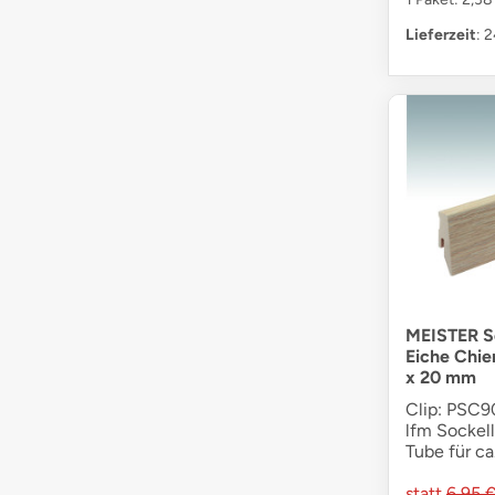
Lieferzeit
: 
MEISTER So
Eiche Chie
x 20 mm
Clip: PSC90
lfm Sockell
Tube für ca
statt
6,95 