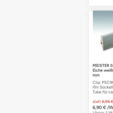
MEISTER So
Eiche weiß
mm
Clip: PSC90
lfm Sockell
Tube für ca
statt
6,95 
6,90 €
/l
1 Paket: 2,38