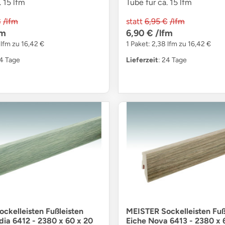
. 15 lfm
Tube für ca. 15 lfm
€
/lfm
statt
6,95 €
/lfm
fm
6,90 €
/lfm
 lfm zu 16,42 €
1 Paket: 2,38 lfm zu 16,42 €
24 Tage
Lieferzeit
: 24 Tage
ckelleisten Fußleisten
MEISTER Sockelleisten Fuß
dia 6412 - 2380 x 60 x 20
Eiche Nova 6413 - 2380 x