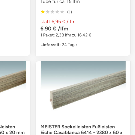
Tube für ca. 15 lfm
★★★★★
★★★★★
(1)
statt
6,95 €
/lfm
6,90 €
/lfm
1 Paket: 2,38 lfm zu 16,42 €
Lieferzeit
: 24 Tage
leisten
MEISTER Sockelleisten Fußleisten
 60 x 20 mm
Eiche Casablanca 6414 - 2380 x 60 x