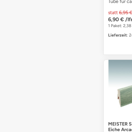
Tube für ca
statt
6,95 
6,90 €
/l
1 Paket: 2,38
Lieferzeit
: 
MEISTER So
Eiche Arca