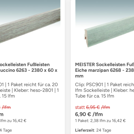
ckelleisten Fußleisten
MEISTER Sockelleisten Fuß
uccino 6263 - 2380 x 60 x
Eiche marzipan 6268 - 238
mm
1 | 1 Paket reicht für ca. 20
Clip: PSC901 | 1 Paket reich
eiste | Kleber: heso-2801 | 1
lfm Sockelleiste | Kleber: h
. 15 lfm
Tube für ca. 15 lfm
€
/lfm
statt
6,95 €
/lfm
fm
6,90 €
/lfm
 lfm zu 16,42 €
1 Paket: 2,38 lfm zu 16,42 €
24 Tage
Lieferzeit
: 24 Tage