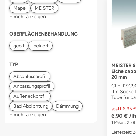
+ mehr anzeigen
OBERFLÄCHENBEHANDLUNG
TYP
MEISTER So
Eiche capp
20 mm
Clip: PSC90
lfm Sockell
Tube für ca
statt
6,95 
+ mehr anzeigen
6,90 €
/l
1 Paket: 2,38
Lieferzeit
: 