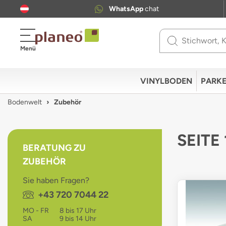
WhatsApp
chat
Use
Menü
up
and
down
VINYLBODEN
PARKE
arrows
to
Bodenwelt
Zubehör
select
available
result.
SEITE
Press
BERATUNG ZU
enter
ZUBEHÖR
to
go
Sie haben Fragen?
to
Telefon:
+43 720 7044 22
selected
search
MO - FR
8 bis 17 Uhr
result.
SA
9 bis 14 Uhr
Touch