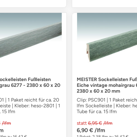
ckelleisten Fußleisten
MEISTER Sockelleisten Fuß
grau 6277 - 2380 x 60 x 20
Eiche vintage mohairgrau 
2380 x 60 x 20 mm
1 | 1 Paket reicht für ca. 20
Clip: PSC901 | 1 Paket reich
eiste | Kleber: heso-2801 | 1
lfm Sockelleiste | Kleber: h
. 15 lfm
Tube für ca. 15 lfm
€
/lfm
statt
6,95 €
/lfm
fm
6,90 €
/lfm
 lfm zu 16,42 €
1 Paket: 2,38 lfm zu 16,42 €