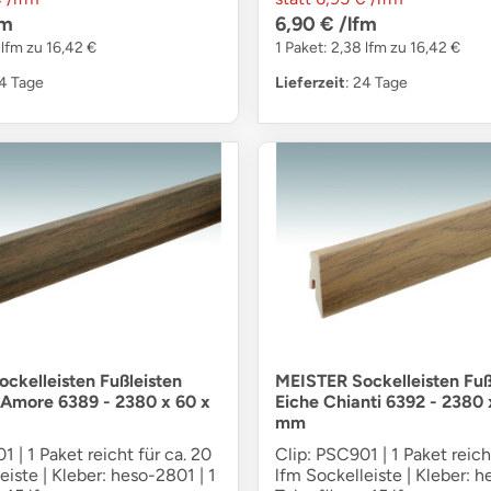
fm
6,90 €
/lfm
 lfm zu 16,42 €
1 Paket: 2,38 lfm zu 16,42 €
24 Tage
Lieferzeit
: 24 Tage
ckelleisten Fußleisten
MEISTER Sockelleisten Fuß
Amore 6389 - 2380 x 60 x
Eiche Chianti 6392 - 2380 
mm
1 | 1 Paket reicht für ca. 20
Clip: PSC901 | 1 Paket reich
eiste | Kleber: heso-2801 | 1
lfm Sockelleiste | Kleber: h