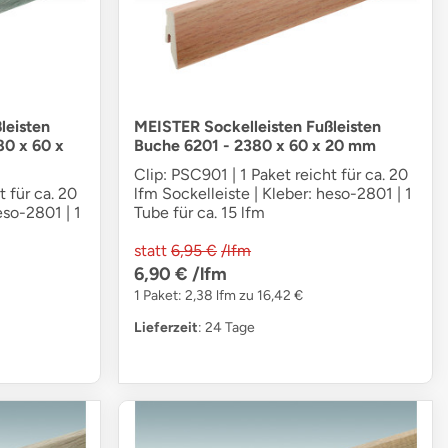
leisten
MEISTER Sockelleisten Fußleisten
80 x 60 x
Buche 6201 - 2380 x 60 x 20 mm
Clip: PSC901 | 1 Paket reicht für ca. 20
t für ca. 20
lfm Sockelleiste | Kleber: heso-2801 | 1
eso-2801 | 1
Tube für ca. 15 lfm
statt
6,95 €
/lfm
6,90 €
/lfm
1 Paket: 2,38 lfm zu 16,42 €
Lieferzeit
: 24 Tage