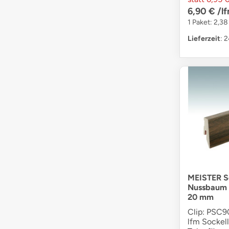
6,90 €
/l
1 Paket: 2,38
Lieferzeit
: 
MEISTER So
Nussbaum 
20 mm
Clip: PSC90
lfm Sockell