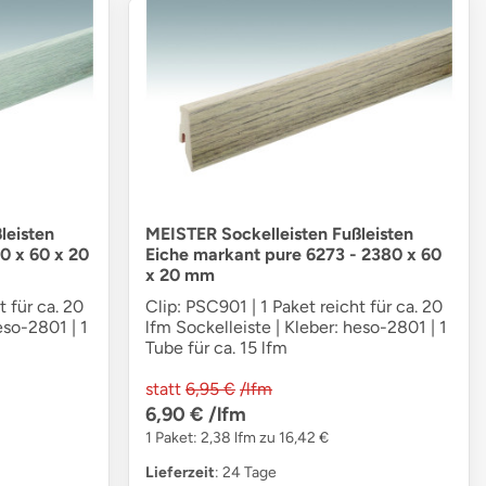
leisten
MEISTER Sockelleisten Fußleisten
0 x 60 x 20
Eiche markant pure 6273 - 2380 x 60
x 20 mm
t für ca. 20
Clip: PSC901 | 1 Paket reicht für ca. 20
eso-2801 | 1
lfm Sockelleiste | Kleber: heso-2801 | 1
Tube für ca. 15 lfm
statt
6,95 €
/lfm
6,90 €
/lfm
1 Paket: 2,38 lfm zu 16,42 €
Lieferzeit
: 24 Tage