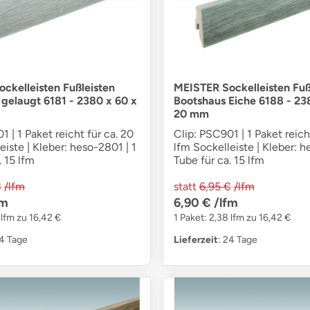
ckelleisten Fußleisten
MEISTER Sockelleisten Fuß
 gelaugt 6181 - 2380 x 60 x
Bootshaus Eiche 6188 - 23
20 mm
1 | 1 Paket reicht für ca. 20
Clip: PSC901 | 1 Paket reich
eiste | Kleber: heso-2801 | 1
lfm Sockelleiste | Kleber: h
. 15 lfm
Tube für ca. 15 lfm
€
/lfm
statt
6,95 €
/lfm
fm
6,90 €
/lfm
 lfm zu 16,42 €
1 Paket: 2,38 lfm zu 16,42 €
24 Tage
Lieferzeit
: 24 Tage