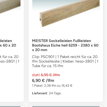
leisten
MEISTER Sockelleisten Fußleisten
 x 60 x 20
Bootshaus Eiche hell 6259 - 2380 x 60
x 20 mm
t für ca. 20
Clip: PSC901 | 1 Paket reicht für ca. 20
eso-2801 | 1
lfm Sockelleiste | Kleber: heso-2801 | 1
Tube für ca. 15 lfm
statt
6,95 €
/lfm
6,90 €
/lfm
1 Paket: 2,38 lfm zu 16,42 €
Lieferzeit
: 24 Tage