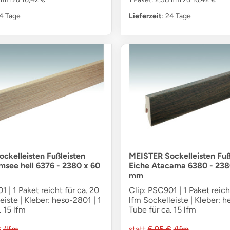
24 Tage
Lieferzeit
: 24 Tage
ckelleisten Fußleisten
MEISTER Sockelleisten Fuß
msee hell 6376 - 2380 x 60
Eiche Atacama 6380 - 238
mm
1 | 1 Paket reicht für ca. 20
Clip: PSC901 | 1 Paket reich
eiste | Kleber: heso-2801 | 1
lfm Sockelleiste | Kleber: h
. 15 lfm
Tube für ca. 15 lfm
€
/lfm
statt
6,95 €
/lfm