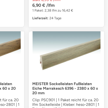
6,90 €
/lfm
1 Paket: 2,38 lfm zu 16,42 €
Lieferzeit
: 24 Tage
leisten
MEISTER Sockelleisten Fußleisten
x 60 x 20
Eiche Marrakesch 6396 - 2380 x 60 x
20 mm
t für ca. 20
Clip: PSC901 | 1 Paket reicht für ca. 20
eso-2801 | 1
lfm Sockelleiste | Kleber: heso-2801 | 1