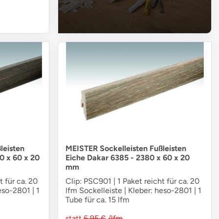
leisten
MEISTER Sockelleisten Fußleisten
0 x 60 x 20
Eiche Dakar 6385 - 2380 x 60 x 20
mm
t für ca. 20
Clip: PSC901 | 1 Paket reicht für ca. 20
eso-2801 | 1
lfm Sockelleiste | Kleber: heso-2801 | 1
Tube für ca. 15 lfm
statt
6,95 €
/lfm