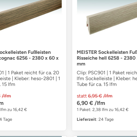
ckelleisten Fußleisten
MEISTER Sockelleisten Fuß
 cognac 6256 - 2380 x 60 x
Risseiche hell 6258 - 2380
mm
1 | 1 Paket reicht für ca. 20
Clip: PSC901 | 1 Paket reich
eiste | Kleber: heso-2801 | 1
lfm Sockelleiste | Kleber: h
. 15 lfm
Tube für ca. 15 lfm
€
/lfm
statt
6,95 €
/lfm
fm
6,90 €
/lfm
 lfm zu 16,42 €
1 Paket: 2,38 lfm zu 16,42 €
24 Tage
Lieferzeit
: 24 Tage