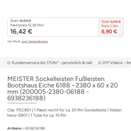
Statt
16,54 €
Statt
6,94 €
Paketpreis (2,38 lfm):
Preis 1 lfm:
16,42 €
6,90 €
inkl. MwSt.
zzgl. Versandkosten
Kundenservice bis 17Uhr¹ - persönlich & nah
DIY Videos - A
MEISTER Sockelleisten Fußleisten
Bootshaus Eiche 6188 - 2380 x 60 x 20
mm (200005-2380-06188 -
6938236188)
Clip: PSC901 | 1 Paket reicht für ca. 20 lfm Sockelleiste | Kleber:
heso-2801 | 1 Tube für ca. 15 lfm
Artikelnr.:
6938236188