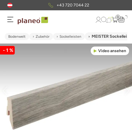
+43 720 7044 22
0
MEISTER Sockelleist
Bodenwelt
Zubehör
Sockelleisten
- 1 %
Video ansehen