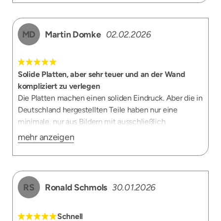
MD
Martin Domke
02.02.2026
Solide Platten, aber sehr teuer und an der Wand
kompliziert zu verlegen
Die Platten machen einen soliden Eindruck. Aber die in
Deutschland hergestellten Teile haben nur eine
minimale, nur aus Bildern mit ausschließlich
englischsprachigem Text bestehende Anleitung. Doe
mehr anzeigen
Verlegung an der Wand ist auch mit jahrzehntelanger
handwerklicher Erfahrung alles andere als einfach. Zur
Not machen lassen…
RS
Ronald Schmols
30.01.2026
Schnell