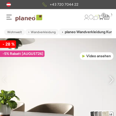
+43 720 7044 22
0
planeo Wandverkleidung Kunst
Wohnwelt
Wandverkleidung
- 28 %
-5% Rabatt [AUGUST26]
Video ansehen
+14