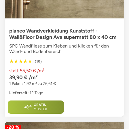
planeo Wandverkleidung Kunststoff -
Wall&Floor Design Ava supermatt 80 x 40 cm
SPC Wandfliese zum Kleben und Klicken für den
Wand- und Bodenbereich
★★★★★
★★★★★
(19)
statt
55,50 €
/m²
39,90 €
/m²
1 Paket: 1,92 m² zu 76,61 €
Lieferzeit
: 12 Tage
GRATIS
MUSTER
-28 %