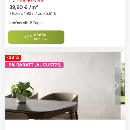
statt
55,50 €
/m²
39,90 €
/m²
1 Paket: 1,92 m² zu 76,61 €
Lieferzeit
: 6 Tage
GRATIS
MUSTER
-28 %
-5% RABATT [AUGUST26]