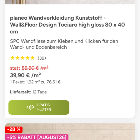
planeo Wandverkleidung Kunststoff -
Wall&Floor Design Tociaro high gloss 80 x 40
cm
SPC Wandfliese zum Kleben und Klicken für den
Wand- und Bodenbereich
★★★★★
★★★★★
(39)
statt
55,50 €
/m²
39,90 €
/m²
1 Paket: 1,92 m² zu 76,61 €
Lieferzeit
: 12 Tage
GRATIS
MUSTER
-28 %
-5% RABATT [AUGUST26]