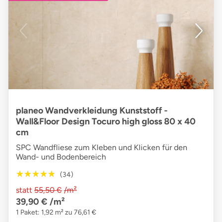
planeo Wandverkleidung Kunststoff -
Wall&Floor Design Tocuro high gloss 80 x 40
cm
SPC Wandfliese zum Kleben und Klicken für den
Wand- und Bodenbereich
★★★★★
★★★★★
(34)
statt
55,50 €
/m²
39,90 €
/m²
1 Paket: 1,92 m² zu 76,61 €