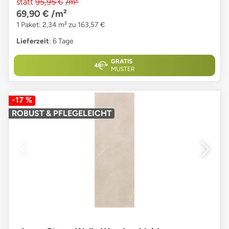
statt
95,95 €
/m²
69,90 €
/m²
1 Paket: 2,34 m² zu 163,57 €
Lieferzeit
: 6 Tage
GRATIS
MUSTER
-17 %
ROBUST & PFLEGELEICHT