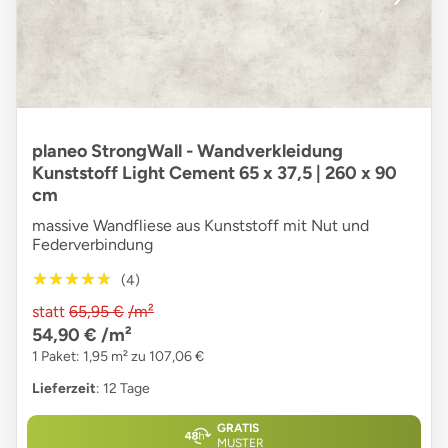
planeo StrongWall - Wandverkleidung
Kunststoff Light Cement 65 x 37,5 | 260 x 90
cm
massive Wandfliese aus Kunststoff mit Nut und
Federverbindung
★★★★★
★★★★★
(4)
statt
65,95 €
/m²
54,90 €
/m²
1 Paket: 1,95 m² zu 107,06 €
Lieferzeit
: 12 Tage
GRATIS
MUSTER