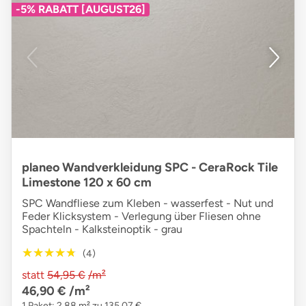
-5% RABATT [AUGUST26]
planeo Wandverkleidung SPC - CeraRock Tile
Limestone 120 x 60 cm
SPC Wandfliese zum Kleben - wasserfest - Nut und
Feder Klicksystem - Verlegung über Fliesen ohne
Spachteln - Kalksteinoptik - grau
★★★★★
★★★★★
(4)
statt
54,95 €
/m²
46,90 €
/m²
1 Paket: 2,88 m² zu 135,07 €