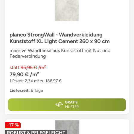
planeo StrongWall - Wandverkleidung
Kunststoff XL Light Cement 260 x 90 cm
massive Wandfliese aus Kunststoff mit Nut und
Federverbindung
statt
95,95 €
/m²
79,90 €
/m²
1 Paket: 2,34 m² zu 186,97 €
Lieferzeit
: 6 Tage
GRATIS
MUSTER
-17 %
ROBUST & PFLEGELEICHT