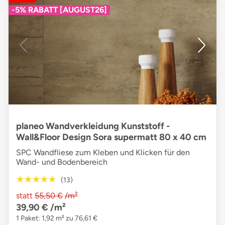
-5% RABATT [AUGUST26]
planeo Wandverkleidung Kunststoff -
Wall&Floor Design Sora supermatt 80 x 40 cm
SPC Wandfliese zum Kleben und Klicken für den
Wand- und Bodenbereich
★★★★★
★★★★★
(13)
statt
55,50 €
/m²
39,90 €
/m²
1 Paket: 1,92 m² zu 76,61 €