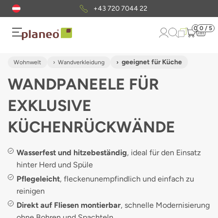
Kostenloser
Musterversand
0
0 / 5
geeignet für Küche
Wohnwelt
Wandverkleidung
WANDPANEELE FÜR
EXKLUSIVE
KÜCHENRÜCKWÄNDE
Wasserfest und hitzebeständig
, ideal für den Einsatz
hinter Herd und Spüle
Pflegeleicht
, fleckenunempfindlich und einfach zu
reinigen
Direkt auf Fliesen montierbar
, schnelle Modernisierung
ohne Bohren und Spachteln