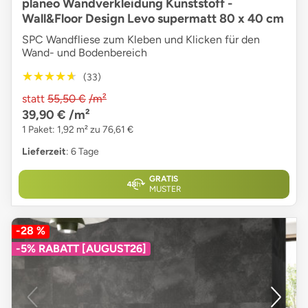
planeo Wandverkleidung Kunststoff -
Wall&Floor Design Levo supermatt 80 x 40 cm
SPC Wandfliese zum Kleben und Klicken für den
Wand- und Bodenbereich
★★★★★
★★★★★
(33)
statt
55,50 €
/m²
39,90 €
/m²
1 Paket: 1,92 m² zu 76,61 €
Lieferzeit
: 6 Tage
GRATIS
MUSTER
-28 %
-5% RABATT [AUGUST26]