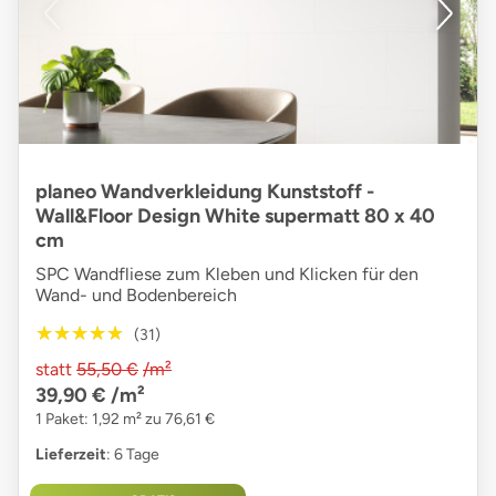
planeo Wandverkleidung Kunststoff -
Wall&Floor Design White supermatt 80 x 40
cm
SPC Wandfliese zum Kleben und Klicken für den
Wand- und Bodenbereich
★★★★★
★★★★★
(31)
statt
55,50 €
/m²
39,90 €
/m²
1 Paket: 1,92 m² zu 76,61 €
Lieferzeit
: 6 Tage