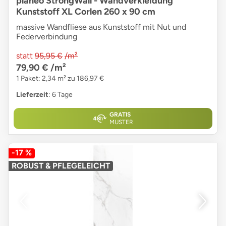
planeo StrongWall - Wandverkleidung
Kunststoff XL Corlen 260 x 90 cm
massive Wandfliese aus Kunststoff mit Nut und
Federverbindung
statt
95,95 €
/m²
79,90 €
/m²
1 Paket: 2,34 m² zu 186,97 €
Lieferzeit
: 6 Tage
GRATIS
MUSTER
-17 %
ROBUST & PFLEGELEICHT