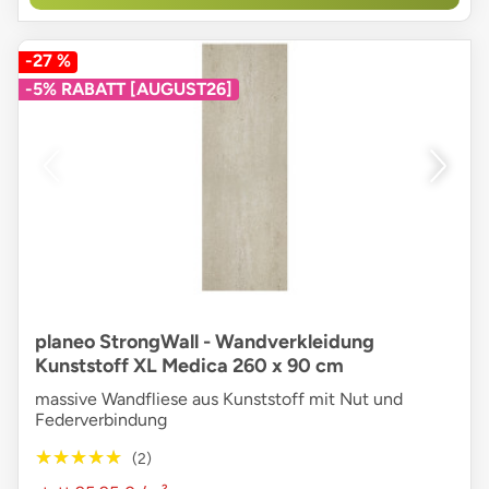
-27 %
-5% RABATT [AUGUST26]
planeo StrongWall - Wandverkleidung
Kunststoff XL Medica 260 x 90 cm
massive Wandfliese aus Kunststoff mit Nut und
Federverbindung
★★★★★
★★★★★
(2)