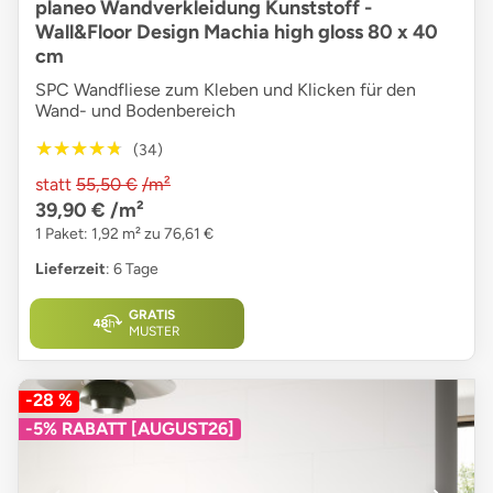
planeo Wandverkleidung Kunststoff -
Wall&Floor Design Machia high gloss 80 x 40
cm
SPC Wandfliese zum Kleben und Klicken für den
Wand- und Bodenbereich
★★★★★
★★★★★
(34)
statt
55,50 €
/m²
39,90 €
/m²
1 Paket: 1,92 m² zu 76,61 €
Lieferzeit
: 6 Tage
GRATIS
MUSTER
-28 %
-5% RABATT [AUGUST26]