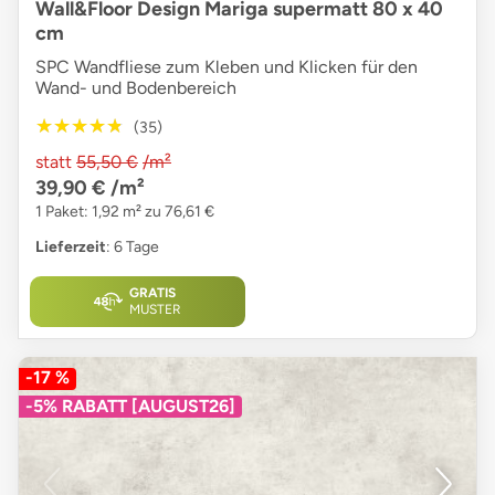
Wall&Floor Design Mariga supermatt 80 x 40
cm
SPC Wandfliese zum Kleben und Klicken für den
Wand- und Bodenbereich
★★★★★
★★★★★
(35)
statt
55,50 €
/m²
39,90 €
/m²
1 Paket: 1,92 m² zu 76,61 €
Lieferzeit
: 6 Tage
GRATIS
MUSTER
-17 %
-5% RABATT [AUGUST26]