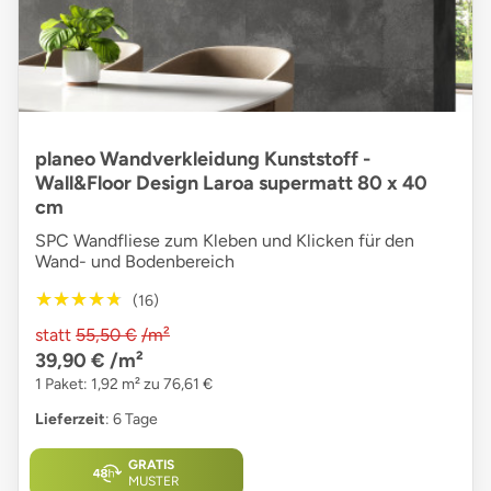
planeo Wandverkleidung Kunststoff -
Wall&Floor Design Laroa supermatt 80 x 40
cm
SPC Wandfliese zum Kleben und Klicken für den
Wand- und Bodenbereich
★★★★★
★★★★★
(16)
statt
55,50 €
/m²
39,90 €
/m²
1 Paket: 1,92 m² zu 76,61 €
Lieferzeit
: 6 Tage
GRATIS
MUSTER