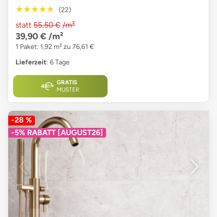
★★★★★
★★★★★
(22)
statt
55,50 €
/m²
39,90 €
/m²
1 Paket: 1,92 m² zu 76,61 €
Lieferzeit
: 6 Tage
GRATIS
MUSTER
-28 %
-5% RABATT [AUGUST26]