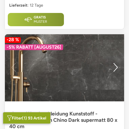
Lieferzeit
: 12 Tage
GRATIS
MUSTER
-28 %
-5% RABATT [AUGUST26]
planeo Wandverkleidung Kunststoff -
Filter
(1) 93 Artikel
Wall&Floor Design Chino Dark supermatt 80 x
40 cm