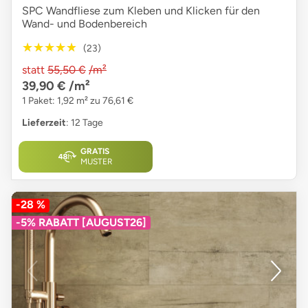
SPC Wandfliese zum Kleben und Klicken für den
Wand- und Bodenbereich
★★★★★
★★★★★
(23)
statt
55,50 €
/m²
39,90 €
/m²
1 Paket: 1,92 m² zu 76,61 €
Lieferzeit
: 12 Tage
GRATIS
MUSTER
-28 %
-5% RABATT [AUGUST26]