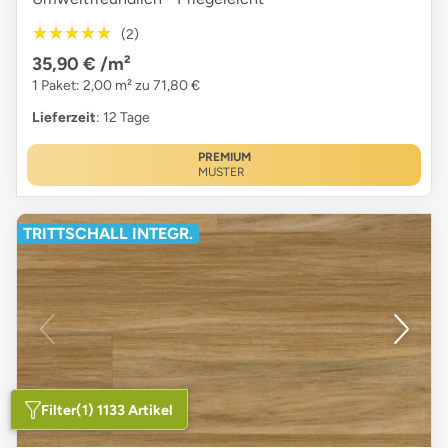
★★★★★
★★★★★
(2)
35,90 €
/m²
1 Paket: 2,00 m² zu 71,80 €
Lieferzeit
: 12 Tage
PREMIUM
MUSTER
TRITTSCHALL INTEGR.
Filter
(1) 1133 Artikel