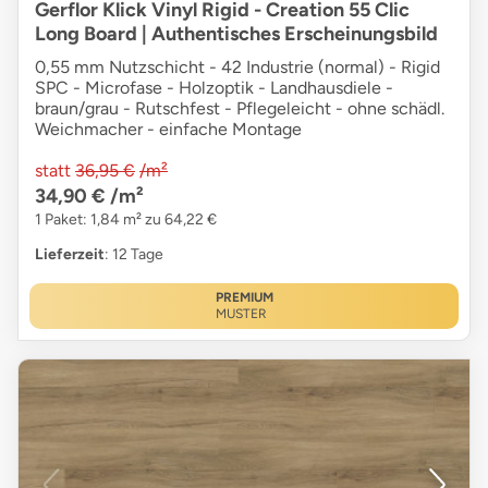
Gerflor Klick Vinyl Rigid - Creation 55 Clic
Long Board | Authentisches Erscheinungsbild
0,55 mm Nutzschicht - 42 Industrie (normal) - Rigid
SPC - Microfase - Holzoptik - Landhausdiele -
braun/grau - Rutschfest - Pflegeleicht - ohne schädl.
Weichmacher - einfache Montage
statt
36,95 €
/m²
34,90 €
/m²
1 Paket: 1,84 m² zu 64,22 €
Lieferzeit
: 12 Tage
PREMIUM
MUSTER