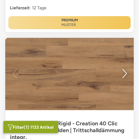
Lieferzeit
: 12 Tage
PREMIUM
MUSTER
Gerflor Klick Vinyl Rigid - Creation 40 Clic
Filter
(1) 1133 Artikel
Acoustic Cedar Golden | Trittschalldämmung
integr.