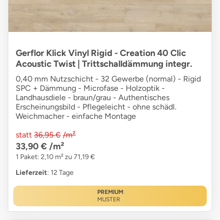
Gerflor Klick Vinyl Rigid - Creation 40 Clic
Acoustic Twist | Trittschalldämmung integr.
0,40 mm Nutzschicht - 32 Gewerbe (normal) - Rigid
SPC + Dämmung - Microfase - Holzoptik -
Landhausdiele - braun/grau - Authentisches
Erscheinungsbild - Pflegeleicht - ohne schädl.
Weichmacher - einfache Montage
statt
36,95 €
/m²
33,90 €
/m²
1 Paket: 2,10 m² zu 71,19 €
Lieferzeit
: 12 Tage
PREMIUM
MUSTER