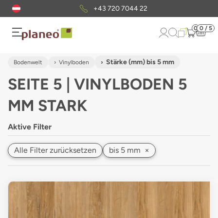
Kostenloser
Musterversand
0
0 / 5
Stärke (mm) bis 5 mm
Bodenwelt
Vinylboden
SEITE 5 | VINYLBODEN 5
MM STARK
Aktive Filter
Alle Filter zurücksetzen
bis 5 mm
×