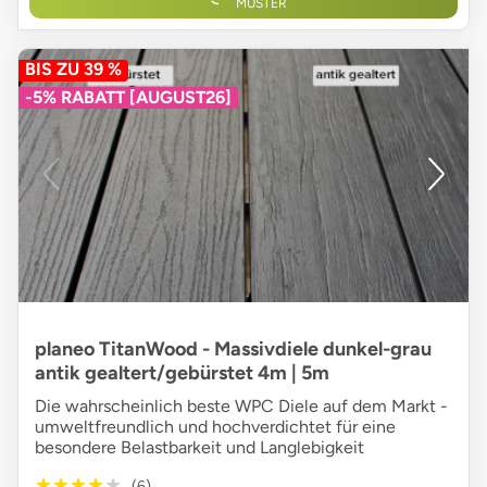
MUSTER
BIS ZU 39 %
-5% RABATT [AUGUST26]
planeo TitanWood - Massivdiele dunkel-grau
antik gealtert/gebürstet 4m | 5m
Die wahrscheinlich beste WPC Diele auf dem Markt -
umweltfreundlich und hochverdichtet für eine
besondere Belastbarkeit und Langlebigkeit
★★★★★
★★★★★
(6)