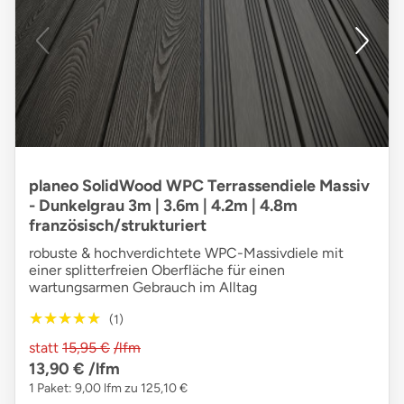
planeo SolidWood WPC Terrassendiele Massiv
- Dunkelgrau 3m | 3.6m | 4.2m | 4.8m
französisch/strukturiert
robuste & hochverdichtete WPC-Massivdiele mit
einer splitterfreien Oberfläche für einen
wartungsarmen Gebrauch im Alltag
★★★★★
★★★★★
(1)
statt
15,95 €
/lfm
13,90 €
/lfm
1 Paket: 9,00 lfm zu 125,10 €