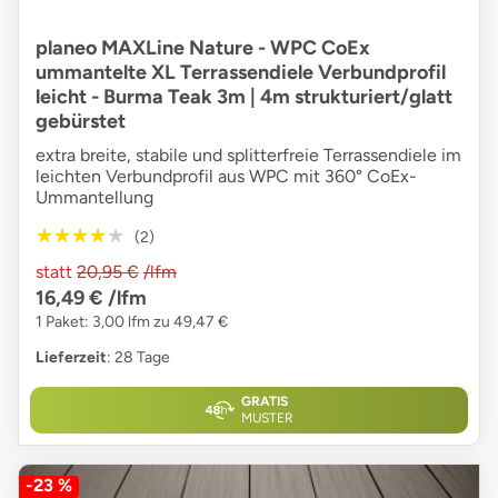
planeo MAXLine Nature - WPC CoEx
ummantelte XL Terrassendiele Verbundprofil
leicht - Burma Teak 3m | 4m strukturiert/glatt
gebürstet
extra breite, stabile und splitterfreie Terrassendiele im
leichten Verbundprofil aus WPC mit 360° CoEx-
Ummantellung
★★★★★
★★★★★
(2)
statt
20,95 €
/lfm
16,49 €
/lfm
1 Paket: 3,00 lfm zu 49,47 €
Lieferzeit
: 28 Tage
GRATIS
MUSTER
-23 %