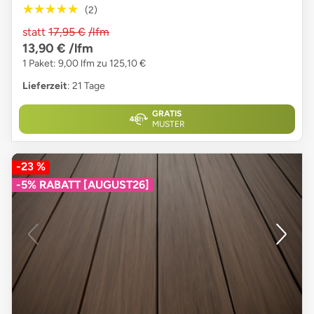
★★★★★
★★★★★
(2)
statt
17,95 €
/lfm
13,90 €
/lfm
1 Paket: 9,00 lfm zu 125,10 €
Lieferzeit
: 21 Tage
GRATIS
MUSTER
-23 %
-5% RABATT [AUGUST26]