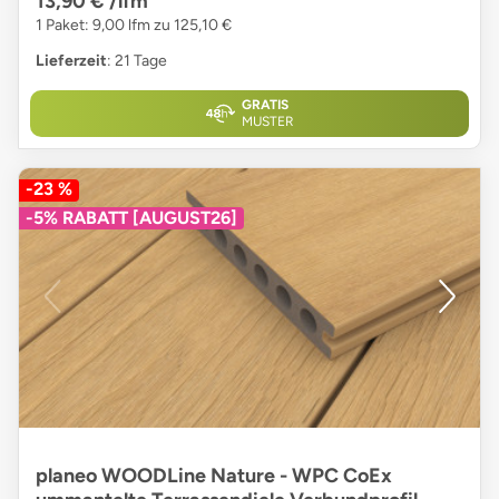
13,90 €
/lfm
1 Paket: 9,00 lfm zu 125,10 €
Lieferzeit
: 21 Tage
GRATIS
MUSTER
-23 %
-5% RABATT [AUGUST26]
planeo WOODLine Nature - WPC CoEx