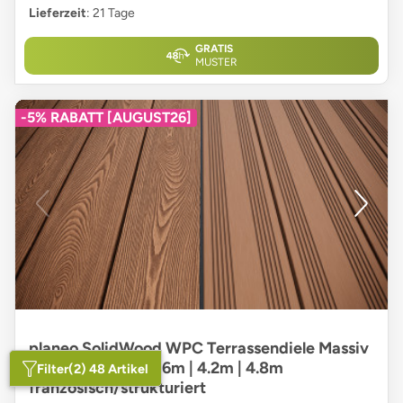
Lieferzeit
: 21 Tage
GRATIS
MUSTER
-5% RABATT [AUGUST26]
planeo SolidWood WPC Terrassendiele Massiv
- Hellbraun 3m | 3.6m | 4.2m | 4.8m
Filter
(2) 48 Artikel
französisch/strukturiert