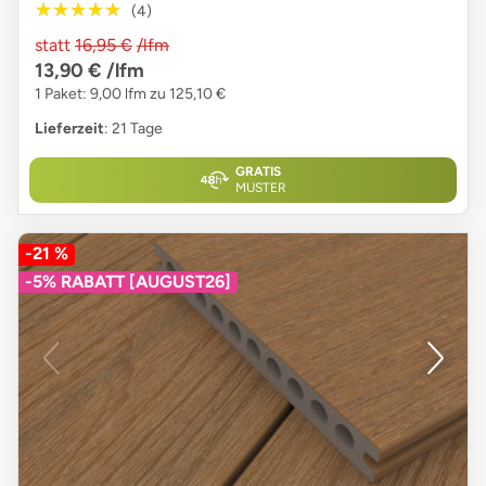
★★★★★
★★★★★
(4)
statt
16,95 €
/lfm
13,90 €
/lfm
1 Paket: 9,00 lfm zu 125,10 €
Lieferzeit
: 21 Tage
GRATIS
MUSTER
-21 %
-5% RABATT [AUGUST26]