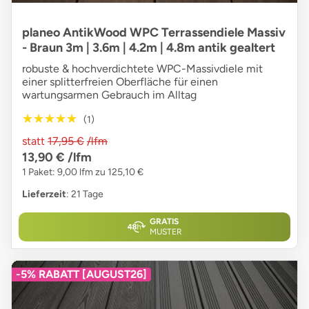
planeo AntikWood WPC Terrassendiele Massiv
- Braun 3m | 3.6m | 4.2m | 4.8m antik gealtert
robuste & hochverdichtete WPC-Massivdiele mit
einer splitterfreien Oberfläche für einen
wartungsarmen Gebrauch im Alltag
★★★★★
★★★★★
(1)
statt
17,95 €
/lfm
13,90 €
/lfm
1 Paket: 9,00 lfm zu 125,10 €
Lieferzeit
: 21 Tage
GRATIS
MUSTER
-5% RABATT [AUGUST26]