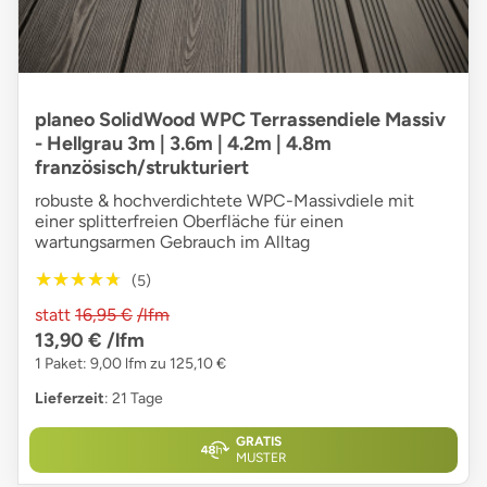
planeo SolidWood WPC Terrassendiele Massiv
- Hellgrau 3m | 3.6m | 4.2m | 4.8m
französisch/strukturiert
robuste & hochverdichtete WPC-Massivdiele mit
einer splitterfreien Oberfläche für einen
wartungsarmen Gebrauch im Alltag
★★★★★
★★★★★
(5)
statt
16,95 €
/lfm
13,90 €
/lfm
1 Paket: 9,00 lfm zu 125,10 €
Lieferzeit
: 21 Tage
GRATIS
MUSTER