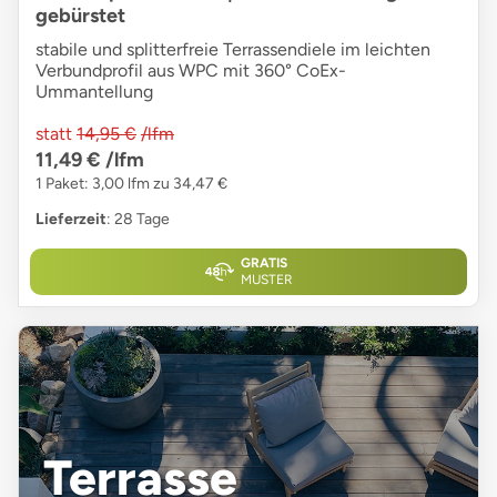
gebürstet
stabile und splitterfreie Terrassendiele im leichten
Verbundprofil aus WPC mit 360° CoEx-
Ummantellung
statt
14,95 €
/lfm
11,49 €
/lfm
1 Paket: 3,00 lfm zu 34,47 €
Lieferzeit
: 28 Tage
GRATIS
MUSTER
Terrasse