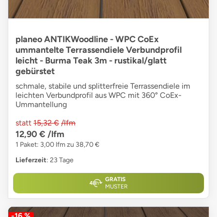
planeo ANTIKWoodline - WPC CoEx
ummantelte Terrassendiele Verbundprofil
leicht - Burma Teak 3m - rustikal/glatt
gebürstet
schmale, stabile und splitterfreie Terrassendiele im
leichten Verbundprofil aus WPC mit 360° CoEx-
Ummantellung
statt
15,32 €
/lfm
12,90 €
/lfm
1 Paket: 3,00 lfm zu 38,70 €
Lieferzeit
: 23 Tage
GRATIS
MUSTER
-16 %