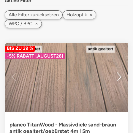
Aktive Filter
Alle Filter zurücksetzen
Holzoptik
×
WPC / BPC
×
BIS ZU 39 %
-5% RABATT [AUGUST26]
planeo TitanWood - Massivdiele sand-braun
antik gealtert/gebürstet 4m | 5m