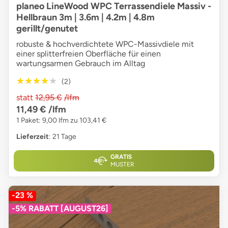
planeo LineWood WPC Terrassendiele Massiv -
Hellbraun 3m | 3.6m | 4.2m | 4.8m
gerillt/genutet
robuste & hochverdichtete WPC-Massivdiele mit
einer splitterfreien Oberfläche für einen
wartungsarmen Gebrauch im Alltag
★★★★★
★★★★★
(2)
statt
12,95 €
/lfm
11,49 €
/lfm
1 Paket: 9,00 lfm zu 103,41 €
Lieferzeit
: 21 Tage
GRATIS
MUSTER
-23 %
-5% RABATT [AUGUST26]