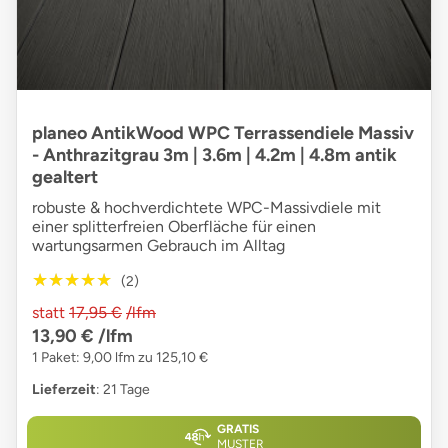
planeo AntikWood WPC Terrassendiele Massiv
- Anthrazitgrau 3m | 3.6m | 4.2m | 4.8m antik
gealtert
robuste & hochverdichtete WPC-Massivdiele mit
einer splitterfreien Oberfläche für einen
wartungsarmen Gebrauch im Alltag
★★★★★
★★★★★
(2)
statt
17,95 €
/lfm
13,90 €
/lfm
1 Paket: 9,00 lfm zu 125,10 €
Lieferzeit
: 21 Tage
GRATIS
MUSTER