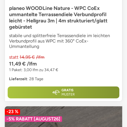
planeo WOODLine Nature - WPC CoEx
ummantelte Terrassendiele Verbundprofil
leicht - Hellgrau 3m | 4m strukturiert/glatt
gebürstet
stabile und splitterfreie Terrassendiele im leichten
Verbundprofil aus WPC mit 360° CoEx-
Ummantellung
statt
14,95 €
/lfm
11,49 €
/lfm
1 Paket: 3,00 lfm zu 34,47 €
Lieferzeit
: 28 Tage
GRATIS
MUSTER
-23 %
-5% RABATT [AUGUST26]