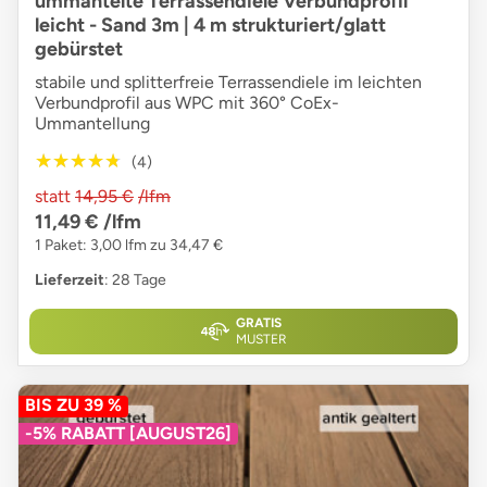
ummantelte Terrassendiele Verbundprofil
leicht - Sand 3m | 4 m strukturiert/glatt
gebürstet
stabile und splitterfreie Terrassendiele im leichten
Verbundprofil aus WPC mit 360° CoEx-
Ummantellung
★★★★★
★★★★★
(4)
statt
14,95 €
/lfm
11,49 €
/lfm
1 Paket: 3,00 lfm zu 34,47 €
Lieferzeit
: 28 Tage
GRATIS
MUSTER
BIS ZU 39 %
-5% RABATT [AUGUST26]