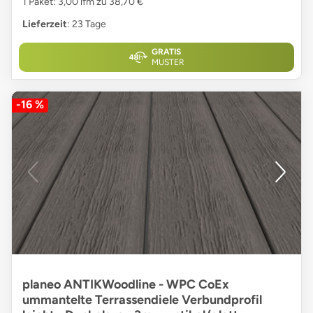
1 Paket: 3,00 lfm zu 38,70 €
Lieferzeit
: 23 Tage
GRATIS
MUSTER
-16 %
planeo ANTIKWoodline - WPC CoEx
ummantelte Terrassendiele Verbundprofil