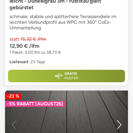
leicht - Dunkelgrau 3m - rustikal/glatt
gebürstet
schmale, stabile und splitterfreie Terrassendiele im
leichten Verbundprofil aus WPC mit 360° CoEx-
Ummantellung
statt
15,32 €
/lfm
12,90 €
/lfm
1 Paket: 3,00 lfm zu 38,70 €
Lieferzeit
: 23 Tage
GRATIS
MUSTER
-23 %
-5% RABATT [AUGUST26]