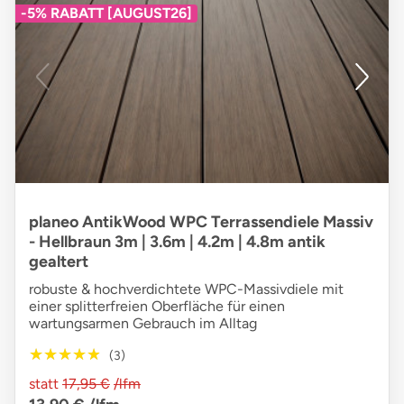
-5% RABATT [AUGUST26]
planeo AntikWood WPC Terrassendiele Massiv
- Hellbraun 3m | 3.6m | 4.2m | 4.8m antik
gealtert
robuste & hochverdichtete WPC-Massivdiele mit
einer splitterfreien Oberfläche für einen
wartungsarmen Gebrauch im Alltag
★★★★★
★★★★★
(3)
statt
17,95 €
/lfm