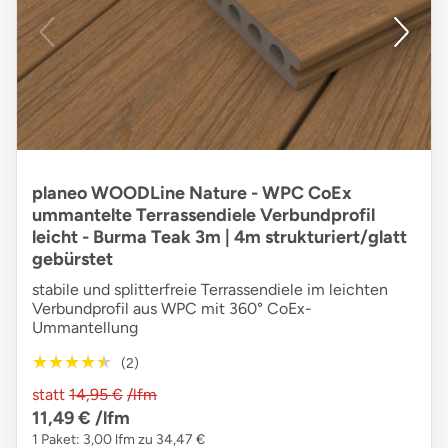
planeo WOODLine Nature - WPC CoEx
ummantelte Terrassendiele Verbundprofil
leicht - Burma Teak 3m | 4m strukturiert/glatt
gebürstet
stabile und splitterfreie Terrassendiele im leichten
Verbundprofil aus WPC mit 360° CoEx-
Ummantellung
★★★★★
★★★★★
(2)
statt
14,95 €
/lfm
11,49 €
/lfm
1 Paket: 3,00 lfm zu 34,47 €