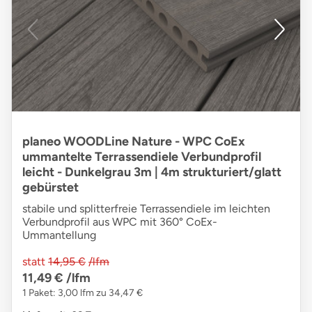
planeo WOODLine Nature - WPC CoEx
ummantelte Terrassendiele Verbundprofil
leicht - Dunkelgrau 3m | 4m strukturiert/glatt
gebürstet
stabile und splitterfreie Terrassendiele im leichten
Verbundprofil aus WPC mit 360° CoEx-
Ummantellung
statt
14,95 €
/lfm
11,49 €
/lfm
1 Paket: 3,00 lfm zu 34,47 €