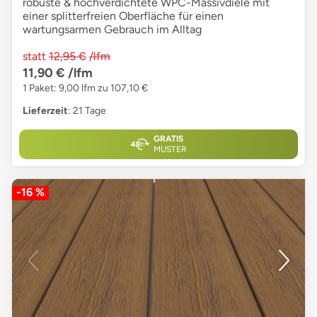
robuste & hochverdichtete WPC-Massivdiele mit
einer splitterfreien Oberfläche für einen
wartungsarmen Gebrauch im Alltag
statt
12,95 €
/lfm
11,90 €
/lfm
1 Paket: 9,00 lfm zu 107,10 €
Lieferzeit
: 21 Tage
GRATIS
MUSTER
-16 %