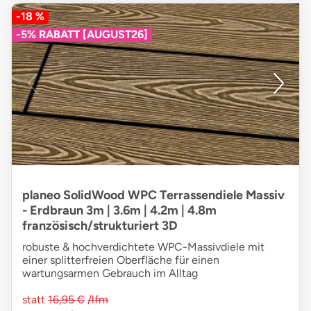
-18 %
-5% RABATT [AUGUST26]
planeo SolidWood WPC Terrassendiele Massiv
- Erdbraun 3m | 3.6m | 4.2m | 4.8m
französisch/strukturiert 3D
robuste & hochverdichtete WPC-Massivdiele mit
einer splitterfreien Oberfläche für einen
wartungsarmen Gebrauch im Alltag
statt
16,95 €
/lfm