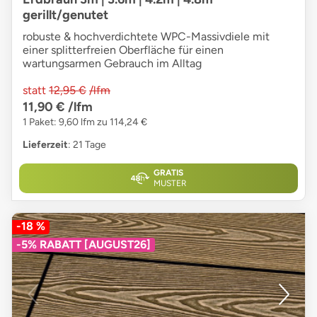
gerillt/genutet
robuste & hochverdichtete WPC-Massivdiele mit
einer splitterfreien Oberfläche für einen
wartungsarmen Gebrauch im Alltag
statt
12,95 €
/lfm
11,90 €
/lfm
1 Paket: 9,60 lfm zu 114,24 €
Lieferzeit
: 21 Tage
GRATIS
MUSTER
-18 %
-5% RABATT [AUGUST26]