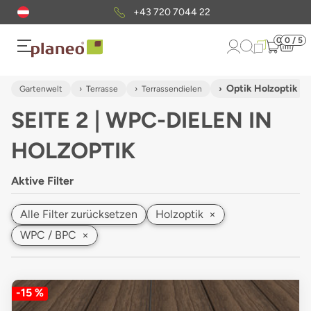
Kostenloser
Musterversand
0
0 / 5
Optik Holzoptik
Gartenwelt
Terrasse
Terrassendielen
SEITE 2 | WPC-DIELEN IN
HOLZOPTIK
Aktive Filter
Alle Filter zurücksetzen
Holzoptik
×
WPC / BPC
×
-15 %