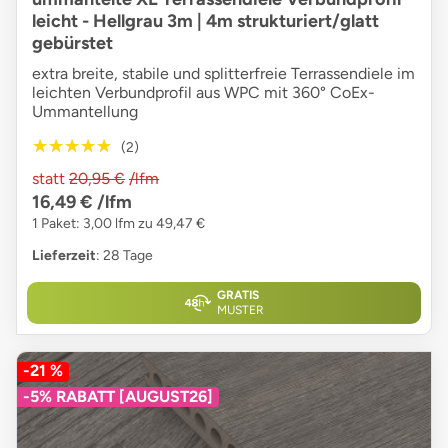
leicht - Hellgrau 3m | 4m strukturiert/glatt
gebürstet
extra breite, stabile und splitterfreie Terrassendiele im
leichten Verbundprofil aus WPC mit 360° CoEx-
Ummantellung
★★★★★
★★★★★
(2)
statt
20,95 €
/lfm
16,49 €
/lfm
1 Paket: 3,00 lfm zu 49,47 €
Lieferzeit
: 28 Tage
GRATIS
MUSTER
-21 %
-5% RABATT [AUGUST26]