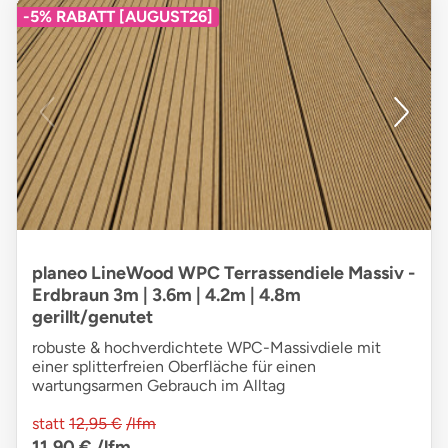
-5% RABATT [AUGUST26]
planeo LineWood WPC Terrassendiele Massiv -
Erdbraun 3m | 3.6m | 4.2m | 4.8m
gerillt/genutet
robuste & hochverdichtete WPC-Massivdiele mit
einer splitterfreien Oberfläche für einen
wartungsarmen Gebrauch im Alltag
statt
12,95 €
/lfm
11,90 €
/lfm