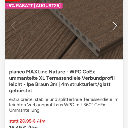
-5% RABATT [AUGUST26]
planeo MAXLine Nature - WPC CoEx
ummantelte XL Terrassendiele Verbundprofil
leicht - Ipe Braun 3m | 4m strukturiert/glatt
gebürstet
extra breite, stabile und splitterfreie Terrassendiele im
leichten Verbundprofil aus WPC mit 360° CoEx-
Ummantellung
statt
20,95 €
/lfm
16,49 €
/lfm