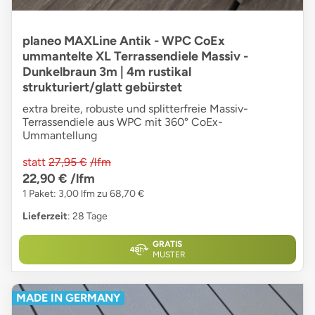
planeo MAXLine Antik - WPC CoEx
ummantelte XL Terrassendiele Massiv -
Dunkelbraun 3m | 4m rustikal
strukturiert/glatt gebürstet
extra breite, robuste und splitterfreie Massiv-
Terrassendiele aus WPC mit 360° CoEx-
Ummantellung
statt
27,95 €
/lfm
22,90 €
/lfm
1 Paket: 3,00 lfm zu 68,70 €
Lieferzeit
: 28 Tage
GRATIS
MUSTER
MADE IN GERMANY