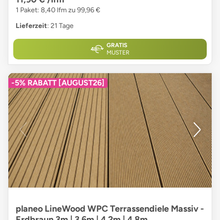
1 Paket: 8,40 lfm zu 99,96 €
Lieferzeit
: 21 Tage
GRATIS
MUSTER
-5% RABATT [AUGUST26]
planeo LineWood WPC Terrassendiele Massiv -
Erdbraun 3m | 3.6m | 4.2m | 4.8m