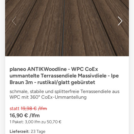
planeo ANTIKWoodline - WPC CoEx
ummantelte Terrassendiele Massivdiele - Ipe
Braun 3m - rustikal/glatt gebürstet
schmale, stabile und splitterfreie Terrassendiele aus
WPC mit 360° CoEx-Ummantellung
statt
19,98 €
/lfm
16,90 €
/lfm
1 Paket: 3,00 lfm zu 50,70 €
Lieferzeit
: 23 Tage