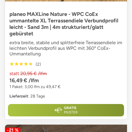
planeo MAXLine Nature - WPC CoEx
ummantelte XL Terrassendiele Verbundprofil
leicht - Sand 3m | 4m strukturiert/glatt
gebürstet
extra breite, stabile und splitterfreie Terrassendiele im
leichten Verbundprofil aus WPC mit 360° CoEx-
Ummantellung
★★★★★
★★★★★
(2)
statt
20,95 €
/lfm
16,49 €
/lfm
1 Paket: 3,00 lfm zu 49,47 €
Lieferzeit
: 28 Tage
GRATIS
MUSTER
-21 %