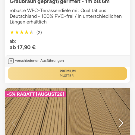
Graubraun geprägt/geriffelt - 1m bis 6m
robuste WPC-Terrassendiele mit Qualität aus
Deutschland - 100% PVC-frei / in unterschiedlichen
Längen erhältlich
★★★★★
★★★★★
(2)
ab:
ab 17,90 €
verschiedenen Ausführungen
PREMIUM
MUSTER
-5% RABATT [AUGUST26]