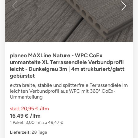
planeo MAXLine Nature - WPC CoEx
ummantelte XL Terrassendiele Verbundprofil
leicht - Dunkelgrau 3m | 4m strukturiert/glatt
gebürstet
extra breite, stabile und splitterfreie Terrassendiele im
leichten Verbundprofil aus WPC mit 360° CoEx-
Ummantellung
statt
20,95 €
/lfm
16,49 €
/lfm
1 Paket: 3,00 lfm zu 49,47 €
Lieferzeit
: 28 Tage