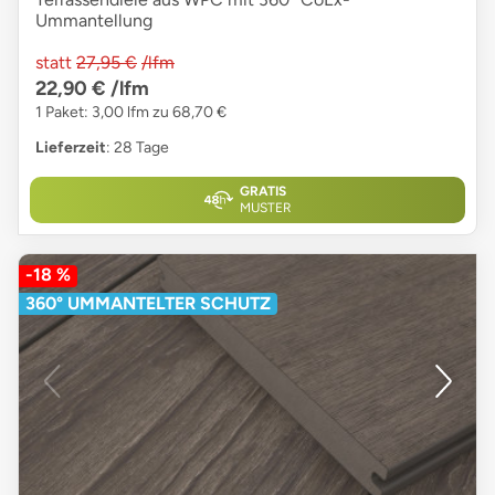
Ummantellung
statt
27,95 €
/lfm
22,90 €
/lfm
1 Paket: 3,00 lfm zu 68,70 €
Lieferzeit
: 28 Tage
GRATIS
MUSTER
-18 %
360° UMMANTELTER SCHUTZ