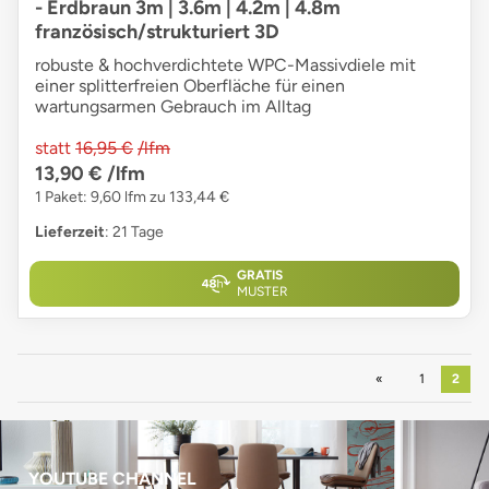
- Erdbraun 3m | 3.6m | 4.2m | 4.8m
französisch/strukturiert 3D
robuste & hochverdichtete WPC-Massivdiele mit
einer splitterfreien Oberfläche für einen
wartungsarmen Gebrauch im Alltag
statt
16,95 €
/lfm
13,90 €
/lfm
1 Paket: 9,60 lfm zu 133,44 €
Lieferzeit
: 21 Tage
GRATIS
MUSTER
Zurück
1
2
YOUTUBE CHANNEL