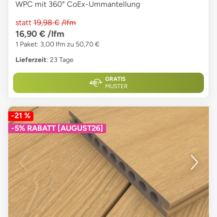
WPC mit 360° CoEx-Ummantellung
statt
19,98 €
/lfm
16,90 €
/lfm
1 Paket: 3,00 lfm zu 50,70 €
Lieferzeit
: 23 Tage
GRATIS
MUSTER
-21 %
-5% RABATT [AUGUST26]