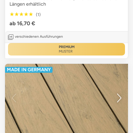
Längen erhältlich
★★★★★
★★★★★
(1)
ab 16,70 €
verschiedenen Ausführungen
PREMIUM
MUSTER
MADE IN GERMANY