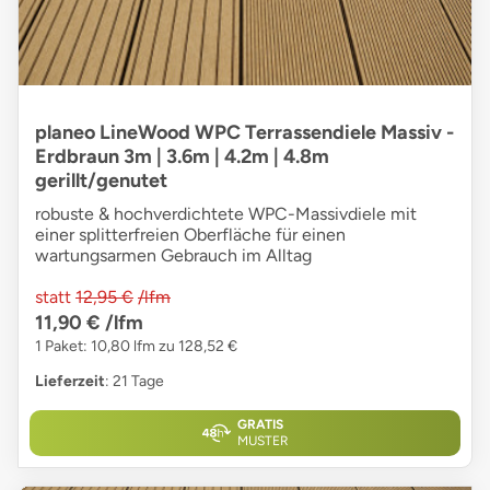
planeo LineWood WPC Terrassendiele Massiv -
Erdbraun 3m | 3.6m | 4.2m | 4.8m
gerillt/genutet
robuste & hochverdichtete WPC-Massivdiele mit
einer splitterfreien Oberfläche für einen
wartungsarmen Gebrauch im Alltag
statt
12,95 €
/lfm
11,90 €
/lfm
1 Paket: 10,80 lfm zu 128,52 €
Lieferzeit
: 21 Tage
GRATIS
MUSTER