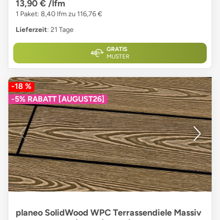
13,90 €
/lfm
1 Paket: 8,40 lfm zu 116,76 €
Lieferzeit
: 21 Tage
GRATIS
MUSTER
-18 %
-5% RABATT [AUGUST26]
planeo SolidWood WPC Terrassendiele Massiv