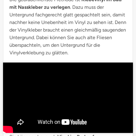
mit Nasskleber zu verlegen
. Dazu muss der
Untergrund fachgerecht glatt gespachtelt sein, damit
nachher keine Unebenheit im Vinyl zu sehen ist. Denn
der Vinylkleber braucht einen gleichmäßig saugenden
Untergrund. Dabei können Sie auch alte Fliesen
überspachteln, um den Untergrund für die
Vinylverklebung zu glätten.