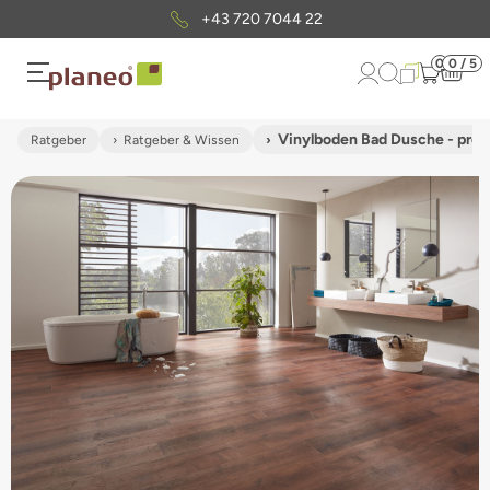
Kostenloser
Musterversand
0
0 / 5
Vinylboden Bad Dusche - prob
Ratgeber
Ratgeber & Wissen