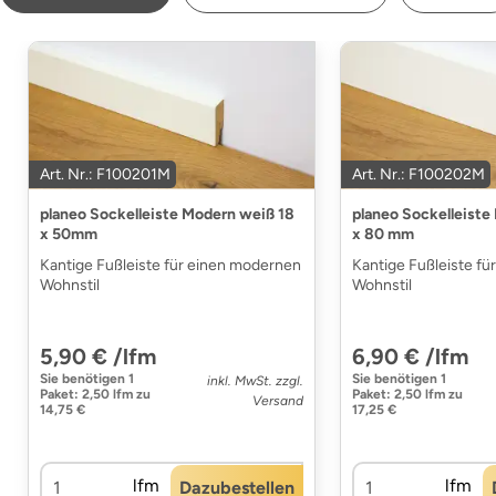
Art. Nr.: F100201M
Art. Nr.: F100202M
planeo Sockelleiste Modern weiß 18
planeo Sockelleiste
x 50mm
x 80 mm
Kantige Fußleiste für einen modernen
Kantige Fußleiste f
Wohnstil
Wohnstil
5,90 € /lfm
6,90 € /lfm
Sie benötigen
1
Sie benötigen
1
inkl. MwSt. zzgl.
Paket
:
2,50 lfm
zu
Paket
:
2,50 lfm
zu
Versand
14,75 €
17,25 €
lfm
lfm
Dazubestellen