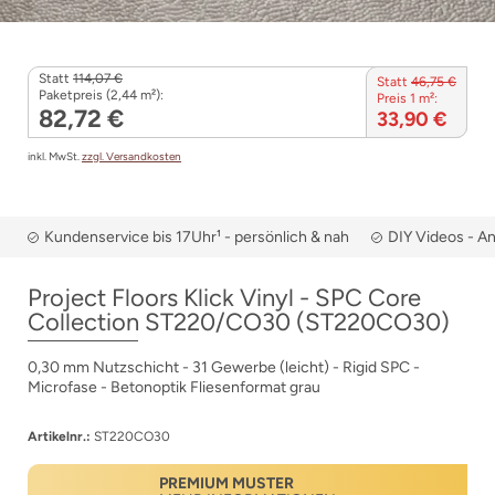
Statt
114,07 €
Statt
46,75 €
Paketpreis (2,44 m²):
Preis 1 m²:
82,72 €
33,90 €
inkl. MwSt.
zzgl. Versandkosten
Kundenservice bis 17Uhr¹ - persönlich & nah
DIY Videos - A
Project Floors Klick Vinyl - SPC Core
Collection ST220/CO30 (ST220CO30)
0,30 mm Nutzschicht - 31 Gewerbe (leicht) - Rigid SPC -
Microfase - Betonoptik Fliesenformat grau
Artikelnr.:
ST220CO30
PREMIUM MUSTER