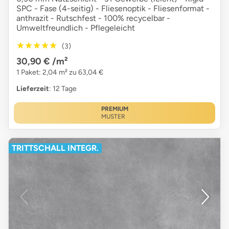
SPC - Fase (4-seitig) - Fliesenoptik - Fliesenformat -
anthrazit - Rutschfest - 100% recycelbar -
Umweltfreundlich - Pflegeleicht
★★★★★
★★★★★
(3)
30,90 €
/m²
1 Paket: 2,04 m² zu 63,04 €
Lieferzeit
: 12 Tage
PREMIUM
MUSTER
TRITTSCHALL INTEGR.