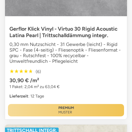
Gerflor Klick Vinyl - Virtuo 30 Rigid Acoustic
Latina Pearl | Trittschalldämmung integr.
0,30 mm Nutzschicht - 31 Gewerbe (leicht) - Rigid
SPC - Fase (4-seitig) - Fliesenoptik - Fliesenformat -
grau - Rutschfest - 100% recycelbar -
Umweltfreundlich - Pflegeleicht
★★★★★
★★★★★
(6)
30,90 €
/m²
1 Paket: 2,04 m² zu 63,04 €
Lieferzeit
: 12 Tage
PREMIUM
MUSTER
TRITTSCHALL INTEGR.