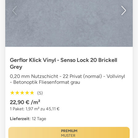
Gerflor Klick Vinyl - Senso Lock 20 Brickell
Grey
0,20 mm Nutzschicht - 22 Privat (normal) - Vollvinyl
- Betonoptik Fliesenformat grau
★★★★★
★★★★★
(5)
22,90 €
/m²
1 Paket: 1,97 m² zu 45,11 €
Lieferzeit
: 12 Tage
PREMIUM
MUSTER