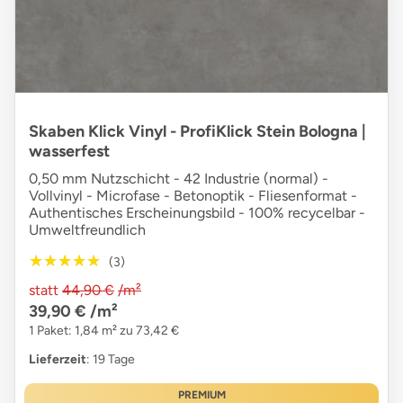
Skaben Klick Vinyl - ProfiKlick Stein Bologna |
wasserfest
0,50 mm Nutzschicht - 42 Industrie (normal) -
Vollvinyl - Microfase - Betonoptik - Fliesenformat -
Authentisches Erscheinungsbild - 100% recycelbar -
Umweltfreundlich
★★★★★
★★★★★
(3)
statt
44,90 €
/m²
39,90 €
/m²
1 Paket: 1,84 m² zu 73,42 €
Lieferzeit
: 19 Tage
PREMIUM