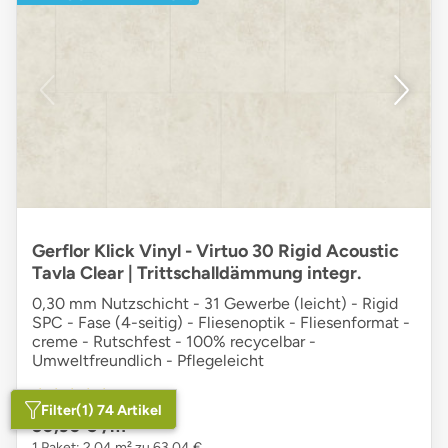
Gerflor Klick Vinyl - Virtuo 30 Rigid Acoustic
Tavla Clear | Trittschalldämmung integr.
0,30 mm Nutzschicht - 31 Gewerbe (leicht) - Rigid
SPC - Fase (4-seitig) - Fliesenoptik - Fliesenformat -
creme - Rutschfest - 100% recycelbar -
Umweltfreundlich - Pflegeleicht
★★★★★
★★★★★
(9)
Filter
(1) 74 Artikel
30,90 €
/m²
1 Paket: 2,04 m² zu 63,04 €