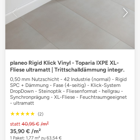
planeo Rigid Klick Vinyl - Toparia IXPE XL-
Fliese ultramatt | Trittschalldämmung integr.
0,50 mm Nutzschicht - 42 Industrie (normal) - Rigid
SPC + Dämmung - Fase (4-seitig) - Klick-System
DropDown - Steinoptik - Fliesenformat - hellgrau -
Synchronprägung - XL-Fliese - Feuchtraumgeeignet
- ultramatt
★★★★★
★★★★★
(2)
statt
40,95 €
/m²
35,90 €
/m²
1 Paket: 1,77 m² zu 63,54 €