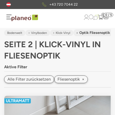
Kostenloser
Musterversand
0
0 / 5
Optik Fliesenoptik
Bodenwelt
Vinylboden
Klick-Vinyl
SEITE 2 | KLICK-VINYL IN
FLIESENOPTIK
Aktive Filter
Alle Filter zurücksetzen
Fliesenoptik
×
ULTRAMATT