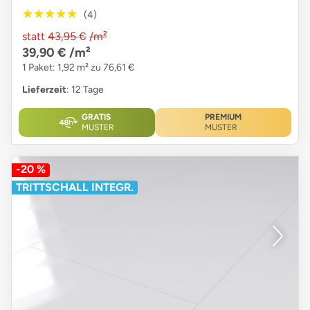
★★★★★
★★★★★
(4)
statt
43,95 €
/m²
39,90 €
/m²
1 Paket: 1,92 m² zu 76,61 €
Lieferzeit
: 12 Tage
GRATIS
PREMIUM
MUSTER
MUSTER
-20 %
TRITTSCHALL INTEGR.