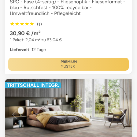
SPC - Fase (4-seitig) - Fliesenoptik - Fliesenformat -
blau - Rutschfest - 100% recycelbar -
Umweltfreundlich - Pflegeleicht
★★★★★
★★★★★
(1)
30,90 €
/m²
1 Paket: 2,04 m² zu 63,04 €
Lieferzeit
: 12 Tage
PREMIUM
MUSTER
TRITTSCHALL INTEGR.