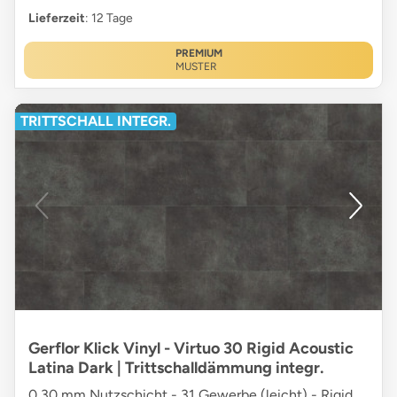
Lieferzeit
: 12 Tage
PREMIUM
MUSTER
TRITTSCHALL INTEGR.
Gerflor Klick Vinyl - Virtuo 30 Rigid Acoustic
Latina Dark | Trittschalldämmung integr.
0,30 mm Nutzschicht - 31 Gewerbe (leicht) - Rigid