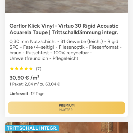
Gerflor Klick Vinyl - Virtuo 30 Rigid Acoustic
Acuarela Taupe | Trittschalldämmung integr.
0,30 mm Nutzschicht - 31 Gewerbe (leicht) - Rigid
SPC - Fase (4-seitig) - Fliesenoptik - Fliesenformat -
braun - Rutschfest - 100% recycelbar -
Umweltfreundlich - Pflegeleicht
★★★★★
★★★★★
(7)
30,90 €
/m²
1 Paket: 2,04 m² zu 63,04 €
Lieferzeit
: 12 Tage
PREMIUM
MUSTER
TRITTSCHALL INTEGR.