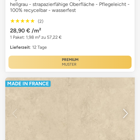
hellgrau - strapazierfähige Oberfläche - Pflegeleicht -
100% recycelbar - wasserfest
★★★★★
★★★★★
(2)
28,90 €
/m²
1 Paket: 1,98 m² zu 57,22 €
Lieferzeit
: 12 Tage
PREMIUM
MUSTER
MADE IN FRANCE