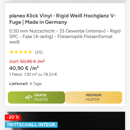
planeo Klick Vinyl - Rigid Weiß Hochglanz V-
Fuge | Made in Germany
0,50 mm Nutzschicht - 33 Gewerbe (intensiv) - Rigid
SPC - Fase (4-seitig) - Fliesenoptik Fliesenformat
weiß
★★★★★
★★★★★
(25)
statt
50,95 €
/m²
40,90 €
/m²
1 Paket: 1,92 m² zu 78,53 €
Lieferzeit
: 6 Tage
GRATIS
PREMIUM
MUSTER
MUSTER
-20 %
TRITTSCHALL INTEGR.