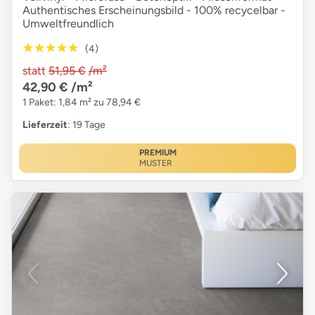
Authentisches Erscheinungsbild - 100% recycelbar -
Umweltfreundlich
★★★★★
★★★★★
(4)
statt
51,95 €
/m²
42,90 €
/m²
1 Paket: 1,84 m² zu 78,94 €
Lieferzeit
: 19 Tage
PREMIUM
MUSTER