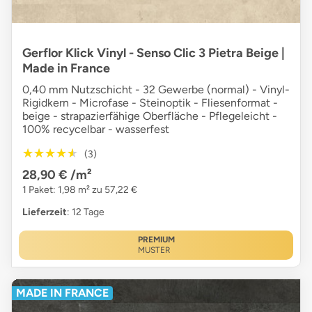
Gerflor Klick Vinyl - Senso Clic 3 Pietra Beige |
Made in France
0,40 mm Nutzschicht - 32 Gewerbe (normal) - Vinyl-
Rigidkern - Microfase - Steinoptik - Fliesenformat -
beige - strapazierfähige Oberfläche - Pflegeleicht -
100% recycelbar - wasserfest
★★★★★
★★★★★
(3)
28,90 €
/m²
1 Paket: 1,98 m² zu 57,22 €
Lieferzeit
: 12 Tage
PREMIUM
MUSTER
MADE IN FRANCE