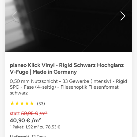
planeo Klick Vinyl - Rigid Schwarz Hochglanz
V-Fuge | Made in Germany
0,50 mm Nutzschicht - 33 Gewerbe (intensiv) - Rigid
SPC - Fase (4-seitig) - Fliesenoptik Fliesenformat
schwarz
★★★★★
★★★★★
(33)
statt
50,95 €
/m²
40,90 €
/m²
1 Paket: 1,92 m² zu 78,53 €
Lieferzeit
: 12 Tage