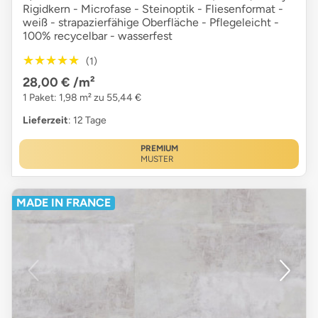
Rigidkern - Microfase - Steinoptik - Fliesenformat -
weiß - strapazierfähige Oberfläche - Pflegeleicht -
100% recycelbar - wasserfest
★★★★★
★★★★★
(1)
28,00 €
/m²
1 Paket: 1,98 m² zu 55,44 €
Lieferzeit
: 12 Tage
PREMIUM
MUSTER
MADE IN FRANCE