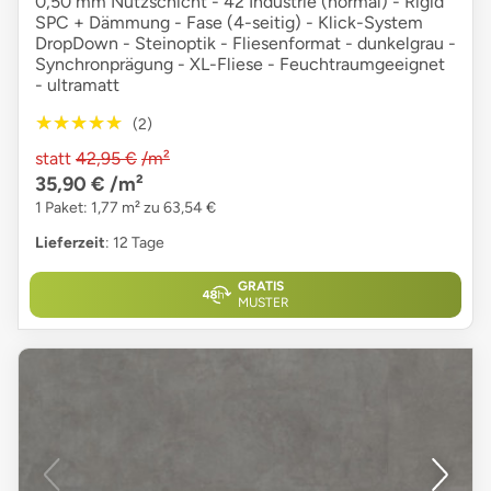
0,50 mm Nutzschicht - 42 Industrie (normal) - Rigid
SPC + Dämmung - Fase (4-seitig) - Klick-System
DropDown - Steinoptik - Fliesenformat - dunkelgrau -
Synchronprägung - XL-Fliese - Feuchtraumgeeignet
- ultramatt
★★★★★
★★★★★
(2)
statt
42,95 €
/m²
35,90 €
/m²
1 Paket: 1,77 m² zu 63,54 €
Lieferzeit
: 12 Tage
GRATIS
MUSTER