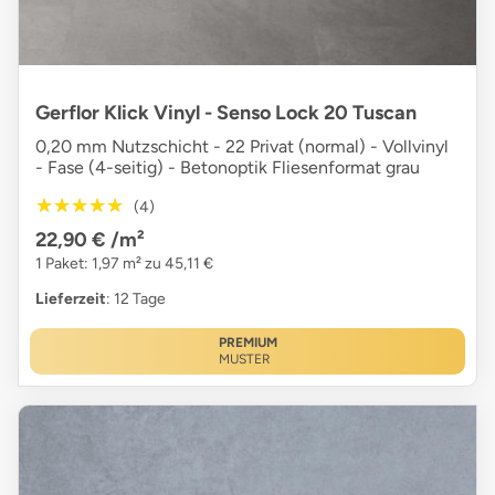
Gerflor Klick Vinyl - Senso Lock 20 Tuscan
0,20 mm Nutzschicht - 22 Privat (normal) - Vollvinyl
- Fase (4-seitig) - Betonoptik Fliesenformat grau
★★★★★
★★★★★
(4)
22,90 €
/m²
1 Paket: 1,97 m² zu 45,11 €
Lieferzeit
: 12 Tage
PREMIUM
MUSTER