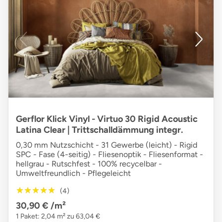
Gerflor Klick Vinyl - Virtuo 30 Rigid Acoustic
Latina Clear | Trittschalldämmung integr.
0,30 mm Nutzschicht - 31 Gewerbe (leicht) - Rigid
SPC - Fase (4-seitig) - Fliesenoptik - Fliesenformat -
hellgrau - Rutschfest - 100% recycelbar -
Umweltfreundlich - Pflegeleicht
★★★★★
★★★★★
(4)
30,90 €
/m²
1 Paket: 2,04 m² zu 63,04 €