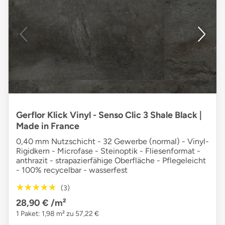
Gerflor Klick Vinyl - Senso Clic 3 Shale Black |
Made in France
0,40 mm Nutzschicht - 32 Gewerbe (normal) - Vinyl-
Rigidkern - Microfase - Steinoptik - Fliesenformat -
anthrazit - strapazierfähige Oberfläche - Pflegeleicht
- 100% recycelbar - wasserfest
★★★★★
★★★★★
(3)
28,90 €
/m²
1 Paket: 1,98 m² zu 57,22 €