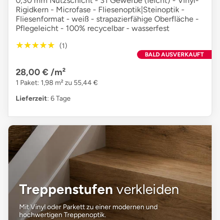
0,30 mm Nutzschicht - 31 Gewerbe (leicht) - Vinyl-
Rigidkern - Microfase - Fliesenoptik|Steinoptik -
Fliesenformat - weiß - strapazierfähige Oberfläche -
Pflegeleicht - 100% recycelbar - wasserfest
★★★★★
★★★★★
(1)
BALD AUSVERKAUFT
28,00 €
/m²
1 Paket: 1,98 m² zu 55,44 €
Lieferzeit
: 6 Tage
Treppenstufen
verkleiden
Mit Vinyl oder Parkett zu einer modernen und
hochwertigen Treppenoptik.