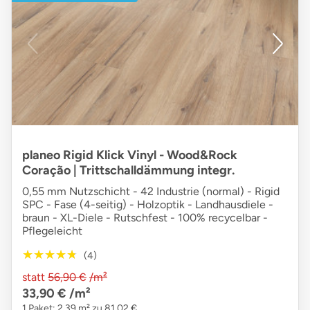
planeo Rigid Klick Vinyl - Wood&Rock
Coração | Trittschalldämmung integr.
0,55 mm Nutzschicht - 42 Industrie (normal) - Rigid
SPC - Fase (4-seitig) - Holzoptik - Landhausdiele -
braun - XL-Diele - Rutschfest - 100% recycelbar -
Pflegeleicht
★★★★★
★★★★★
(4)
statt
56,90 €
/m²
33,90 €
/m²
1 Paket: 2,39 m² zu 81,02 €