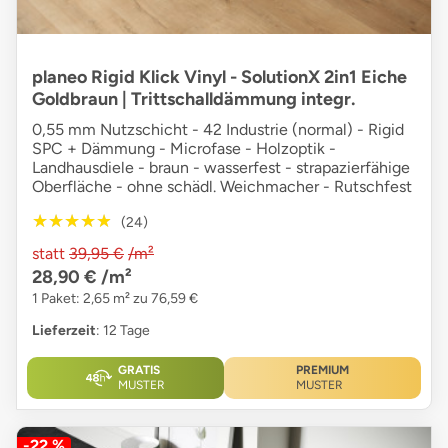
planeo Rigid Klick Vinyl - SolutionX 2in1 Eiche
Goldbraun | Trittschalldämmung integr.
0,55 mm Nutzschicht - 42 Industrie (normal) - Rigid
SPC + Dämmung - Microfase - Holzoptik -
Landhausdiele - braun - wasserfest - strapazierfähige
Oberfläche - ohne schädl. Weichmacher - Rutschfest
★★★★★
★★★★★
(24)
statt
39,95 €
/m²
28,90 €
/m²
1 Paket: 2,65 m² zu 76,59 €
Lieferzeit
: 12 Tage
GRATIS
PREMIUM
MUSTER
MUSTER
-22 %