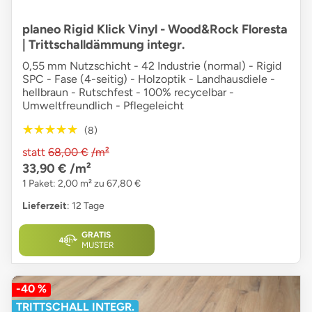
planeo Rigid Klick Vinyl - Wood&Rock Floresta
| Trittschalldämmung integr.
0,55 mm Nutzschicht - 42 Industrie (normal) - Rigid
SPC - Fase (4-seitig) - Holzoptik - Landhausdiele -
hellbraun - Rutschfest - 100% recycelbar -
Umweltfreundlich - Pflegeleicht
★★★★★
★★★★★
(8)
statt
68,00 €
/m²
33,90 €
/m²
1 Paket: 2,00 m² zu 67,80 €
Lieferzeit
: 12 Tage
GRATIS
MUSTER
-40 %
TRITTSCHALL INTEGR.