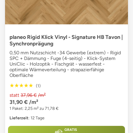
planeo Rigid Klick Vinyl - Signature HB Tavon |
Synchronprägung
0,50 mm Nutzschicht -34 Gewerbe (extrem) - Rigid
SPC + Dämmung - Fuge (4-seitig) - Klick-System
UniClic - Holzoptik - Fischgrät - wasserfest -
optimale Wärmeverteilung - strapazierfähige
Oberfläche
★★★★★
★★★★★
(1)
statt
37,96 €
/m²
31,90 €
/m²
1 Paket: 2,25 m² zu 71,78 €
Lieferzeit
: 12 Tage
GRATIS