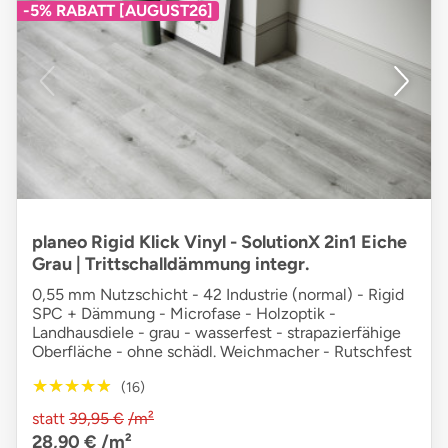
-5% RABATT [AUGUST26]
planeo Rigid Klick Vinyl - SolutionX 2in1 Eiche
Grau | Trittschalldämmung integr.
0,55 mm Nutzschicht - 42 Industrie (normal) - Rigid
SPC + Dämmung - Microfase - Holzoptik -
Landhausdiele - grau - wasserfest - strapazierfähige
Oberfläche - ohne schädl. Weichmacher - Rutschfest
★★★★★
★★★★★
(16)
statt
39,95 €
/m²
28,90 €
/m²