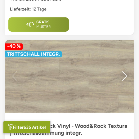
Lieferzeit
: 12 Tage
GRATIS
MUSTER
-40 %
TRITTSCHALL INTEGR.
planeo Rigid Klick Vinyl - Wood&Rock Textura
Filter
635 Artikel
| Trittschalldämmung integr.