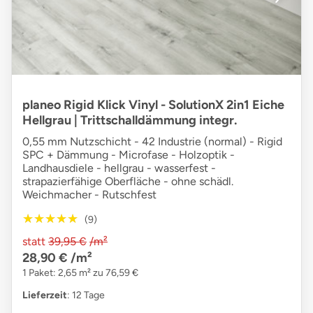
planeo Rigid Klick Vinyl - SolutionX 2in1 Eiche
Hellgrau | Trittschalldämmung integr.
0,55 mm Nutzschicht - 42 Industrie (normal) - Rigid
SPC + Dämmung - Microfase - Holzoptik -
Landhausdiele - hellgrau - wasserfest -
strapazierfähige Oberfläche - ohne schädl.
Weichmacher - Rutschfest
★★★★★
★★★★★
(9)
statt
39,95 €
/m²
28,90 €
/m²
1 Paket: 2,65 m² zu 76,59 €
Lieferzeit
: 12 Tage