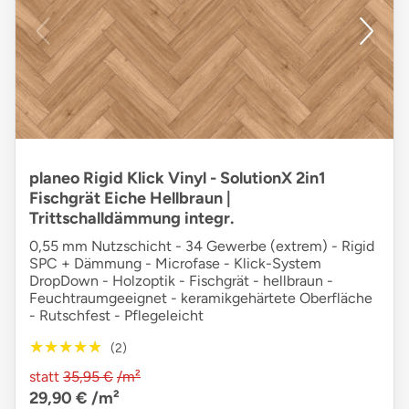
planeo Rigid Klick Vinyl - SolutionX 2in1
Fischgrät Eiche Hellbraun |
Trittschalldämmung integr.
0,55 mm Nutzschicht - 34 Gewerbe (extrem) - Rigid
SPC + Dämmung - Microfase - Klick-System
DropDown - Holzoptik - Fischgrät - hellbraun -
Feuchtraumgeeignet - keramikgehärtete Oberfläche
- Rutschfest - Pflegeleicht
★★★★★
★★★★★
(2)
statt
35,95 €
/m²
29,90 €
/m²