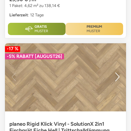
1 Paket: 4,62 m² zu 138,14 €
Lieferzeit
: 12 Tage
GRATIS
PREMIUM
MUSTER
MUSTER
-17 %
-5% RABATT [AUGUST26]
planeo Rigid Klick Vinyl - SolutionX 2in1
Fischgrät Eiche Hell | Trittschalldämmung