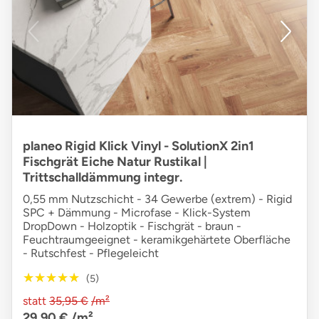
planeo Rigid Klick Vinyl - SolutionX 2in1
Fischgrät Eiche Natur Rustikal |
Trittschalldämmung integr.
0,55 mm Nutzschicht - 34 Gewerbe (extrem) - Rigid
SPC + Dämmung - Microfase - Klick-System
DropDown - Holzoptik - Fischgrät - braun -
Feuchtraumgeeignet - keramikgehärtete Oberfläche
- Rutschfest - Pflegeleicht
★★★★★
★★★★★
(5)
statt
35,95 €
/m²
29,90 €
/m²