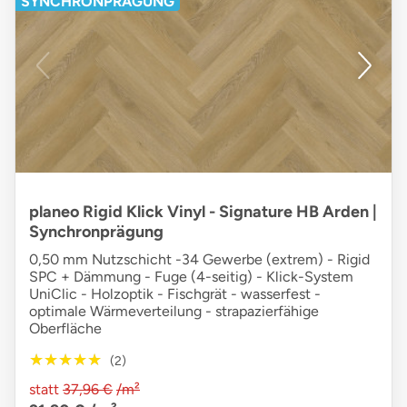
SYNCHRONPRÄGUNG
planeo Rigid Klick Vinyl - Signature HB Arden |
Synchronprägung
0,50 mm Nutzschicht -34 Gewerbe (extrem) - Rigid
SPC + Dämmung - Fuge (4-seitig) - Klick-System
UniClic - Holzoptik - Fischgrät - wasserfest -
optimale Wärmeverteilung - strapazierfähige
Oberfläche
★★★★★
★★★★★
(2)
statt
37,96 €
/m²