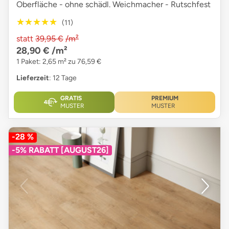
Oberfläche - ohne schädl. Weichmacher - Rutschfest
★★★★★
★★★★★
(11)
statt
39,95 €
/m²
28,90 €
/m²
1 Paket: 2,65 m² zu 76,59 €
Lieferzeit
: 12 Tage
GRATIS
PREMIUM
MUSTER
MUSTER
-28 %
-5% RABATT [AUGUST26]