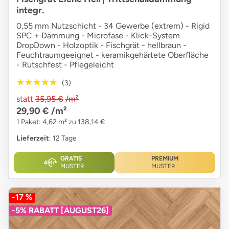
integr.
0,55 mm Nutzschicht - 34 Gewerbe (extrem) - Rigid
SPC + Dämmung - Microfase - Klick-System
DropDown - Holzoptik - Fischgrät - hellbraun -
Feuchtraumgeeignet - keramikgehärtete Oberfläche
- Rutschfest - Pflegeleicht
★★★★★
★★★★★
(3)
statt
35,95 €
/m²
29,90 €
/m²
1 Paket: 4,62 m² zu 138,14 €
Lieferzeit
: 12 Tage
GRATIS
PREMIUM
MUSTER
MUSTER
-17 %
-5% RABATT [AUGUST26]