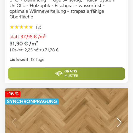
UniClic - Holzoptik - Fischgrät - wasserfest -
optimale Wärmeverteilung - strapazierfähige
Oberfläche
★★★★★
★★★★★
(3)
statt
37,96 €
/m²
31,90 €
/m²
1 Paket: 2,25 m² zu 71,78 €
Lieferzeit
: 12 Tage
GRATIS
MUSTER
-16 %
SYNCHRONPRÄGUNG