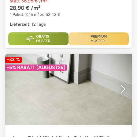
statt
36,95 €
/m²
28,90 €
/m²
1 Paket: 2,16 m² zu 62,42 €
Lieferzeit
: 12 Tage
GRATIS
PREMIUM
MUSTER
MUSTER
-33 %
-5% RABATT [AUGUST26]