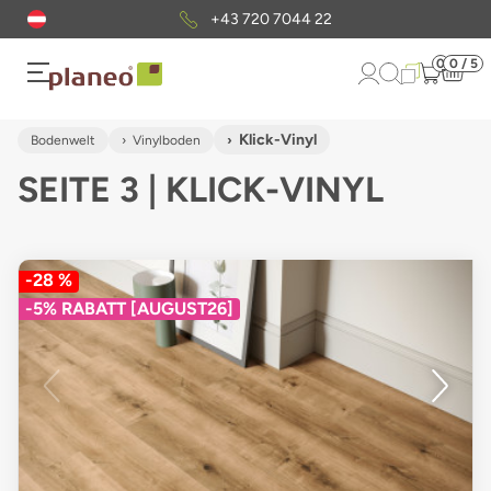
Kostenloser
Musterversand
0
0 / 5
Klick-Vinyl
Bodenwelt
Vinylboden
SEITE 3 | KLICK-VINYL
-28 %
-5% RABATT [AUGUST26]