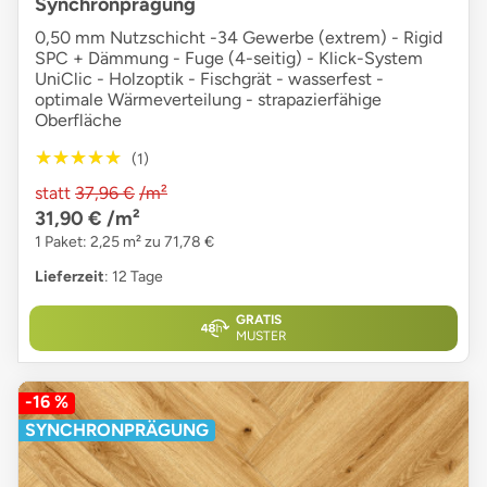
Synchronprägung
0,50 mm Nutzschicht -34 Gewerbe (extrem) - Rigid
SPC + Dämmung - Fuge (4-seitig) - Klick-System
UniClic - Holzoptik - Fischgrät - wasserfest -
optimale Wärmeverteilung - strapazierfähige
Oberfläche
★★★★★
★★★★★
(1)
statt
37,96 €
/m²
31,90 €
/m²
1 Paket: 2,25 m² zu 71,78 €
Lieferzeit
: 12 Tage
GRATIS
MUSTER
-16 %
SYNCHRONPRÄGUNG