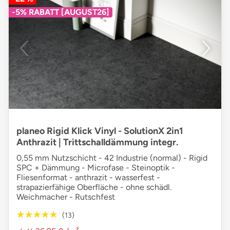
-5% RABATT [AUGUST26]
planeo Rigid Klick Vinyl - SolutionX 2in1
Anthrazit | Trittschalldämmung integr.
0,55 mm Nutzschicht - 42 Industrie (normal) - Rigid
SPC + Dämmung - Microfase - Steinoptik -
Fliesenformat - anthrazit - wasserfest -
strapazierfähige Oberfläche - ohne schädl.
Weichmacher - Rutschfest
★★★★★
★★★★★
(13)