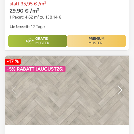
statt
35,95 €
/m²
29,90 €
/m²
1 Paket: 4,62 m² zu 138,14 €
Lieferzeit
: 12 Tage
GRATIS
PREMIUM
MUSTER
MUSTER
-17 %
-5% RABATT [AUGUST26]