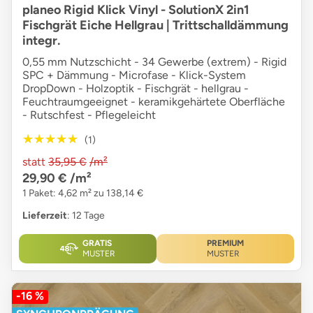
planeo Rigid Klick Vinyl - SolutionX 2in1
Fischgrät Eiche Hellgrau | Trittschalldämmung
integr.
0,55 mm Nutzschicht - 34 Gewerbe (extrem) - Rigid
SPC + Dämmung - Microfase - Klick-System
DropDown - Holzoptik - Fischgrät - hellgrau -
Feuchtraumgeeignet - keramikgehärtete Oberfläche
- Rutschfest - Pflegeleicht
★★★★★
★★★★★
(1)
statt
35,95 €
/m²
29,90 €
/m²
1 Paket: 4,62 m² zu 138,14 €
Lieferzeit
: 12 Tage
GRATIS
PREMIUM
MUSTER
MUSTER
-16 %