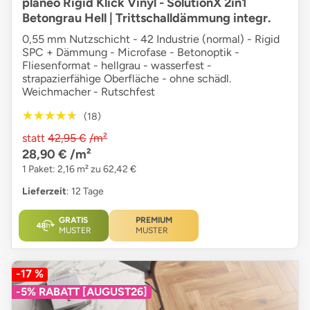
planeo Rigid Klick Vinyl - SolutionX 2in1
Betongrau Hell | Trittschalldämmung integr.
0,55 mm Nutzschicht - 42 Industrie (normal) - Rigid
SPC + Dämmung - Microfase - Betonoptik -
Fliesenformat - hellgrau - wasserfest -
strapazierfähige Oberfläche - ohne schädl.
Weichmacher - Rutschfest
★★★★★
★★★★★
(18)
statt
42,95 €
/m²
28,90 €
/m²
1 Paket: 2,16 m² zu 62,42 €
Lieferzeit
: 12 Tage
GRATIS
PREMIUM
MUSTER
MUSTER
-17 %
-5% RABATT [AUGUST26]