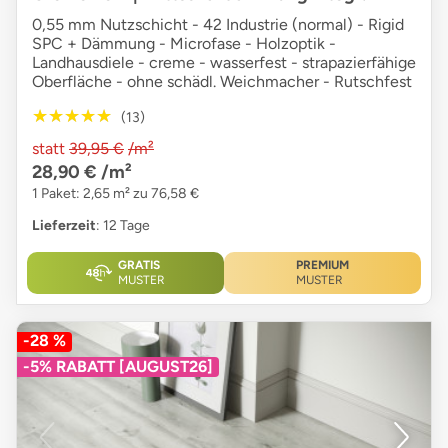
0,55 mm Nutzschicht - 42 Industrie (normal) - Rigid
SPC + Dämmung - Microfase - Holzoptik -
Landhausdiele - creme - wasserfest - strapazierfähige
Oberfläche - ohne schädl. Weichmacher - Rutschfest
★★★★★
★★★★★
(13)
statt
39,95 €
/m²
28,90 €
/m²
1 Paket: 2,65 m² zu 76,58 €
Lieferzeit
: 12 Tage
GRATIS
PREMIUM
MUSTER
MUSTER
-28 %
-5% RABATT [AUGUST26]