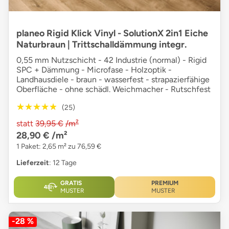
planeo Rigid Klick Vinyl - SolutionX 2in1 Eiche
Naturbraun | Trittschalldämmung integr.
0,55 mm Nutzschicht - 42 Industrie (normal) - Rigid
SPC + Dämmung - Microfase - Holzoptik -
Landhausdiele - braun - wasserfest - strapazierfähige
Oberfläche - ohne schädl. Weichmacher - Rutschfest
★★★★★
★★★★★
(25)
statt
39,95 €
/m²
28,90 €
/m²
1 Paket: 2,65 m² zu 76,59 €
Lieferzeit
: 12 Tage
GRATIS
PREMIUM
MUSTER
MUSTER
-28 %