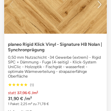
planeo Rigid Klick Vinyl - Signature HB Nolan |
Synchronprägung
0,50 mm Nutzschicht -34 Gewerbe (extrem) - Rigid
SPC + Dämmung - Fuge (4-seitig) - Klick-System
UniClic - Holzoptik - Fischgrät - wasserfest -
optimale Wärmeverteilung - strapazierfähige
Oberfläche
★★★★★
★★★★★
(1)
statt
37,96 €
/m²
31,90 €
/m²
1 Paket: 2,25 m² zu 71,78 €