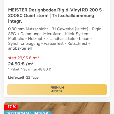
MEISTER Designboden Rigid-Vinyl RD 200 S -
20080 Quiet storm | Trittschalldämmung
integr.
0,30 mm Nutzschicht - 31 Gewerbe (leicht) - Rigid
SPC + Dämmung - Microfase - Klick-System
Multiclic - Holzoptik - Landhausdiele - braun -
Synchronprägung - wasserfest - Rutschfest -
antibakteriell
statt
29,95 €
/m²
24,90 €
/m²
1 Paket: 1,96 m² zu 48,80 €
Lieferzeit
: 22 Tage
PREMIUM
MUSTER
-17 %
TRITTSCHALL INTEGR.