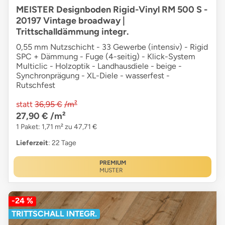
MEISTER Designboden Rigid-Vinyl RM 500 S -
20197 Vintage broadway |
Trittschalldämmung integr.
0,55 mm Nutzschicht - 33 Gewerbe (intensiv) - Rigid
SPC + Dämmung - Fuge (4-seitig) - Klick-System
Multiclic - Holzoptik - Landhausdiele - beige -
Synchronprägung - XL-Diele - wasserfest -
Rutschfest
statt
36,95 €
/m²
27,90 €
/m²
1 Paket: 1,71 m² zu 47,71 €
Lieferzeit
: 22 Tage
PREMIUM
MUSTER
-24 %
TRITTSCHALL INTEGR.