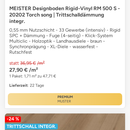
MEISTER Designboden Rigid-Vinyl RM 500 S -
20202 Torch song | Trittschalldämmung
integr.
0,55 mm Nutzschicht - 33 Gewerbe (intensiv) - Rigid
SPC + Dämmung - Fuge (4-seitig) - Klick-System
Multiclic - Holzoptik - Landhausdiele - braun -
Synchronprägung - XL-Diele - wasserfest -
Rutschfest
statt
36,95 €
/m²
27,90 €
/m²
1 Paket: 1,71 m² zu 47,71 €
Lieferzeit
: 22 Tage
PREMIUM
MUSTER
-24 %
TRITTSCHALL INTEGR.