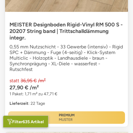
MEISTER Designboden Rigid-Vinyl RM 500 S -
20207 String band | Trittschalldämmung
integr.
0,55 mm Nutzschicht - 33 Gewerbe (intensiv) - Rigid
SPC + Dämmung - Fuge (4-seitig) - Klick-System
Multiclic - Holzoptik - Landhausdiele - braun -
Synchronprägung - XL-Diele - wasserfest -
Rutschfest
statt
36,95 €
/m²
27,90 €
/m²
1 Paket: 1,71 m² zu 47,71 €
Lieferzeit
: 22 Tage
PREMIUM
MUSTER
Filter
635 Artikel