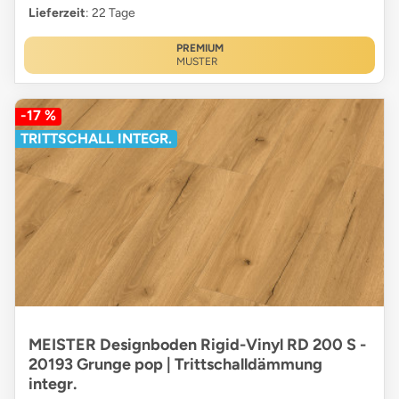
Lieferzeit
: 22 Tage
PREMIUM
MUSTER
-17 %
TRITTSCHALL INTEGR.
MEISTER Designboden Rigid-Vinyl RD 200 S -
20193 Grunge pop | Trittschalldämmung
integr.