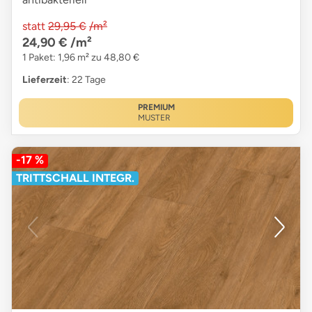
statt
29,95 €
/m²
24,90 €
/m²
1 Paket: 1,96 m² zu 48,80 €
Lieferzeit
: 22 Tage
PREMIUM
MUSTER
-17 %
TRITTSCHALL INTEGR.