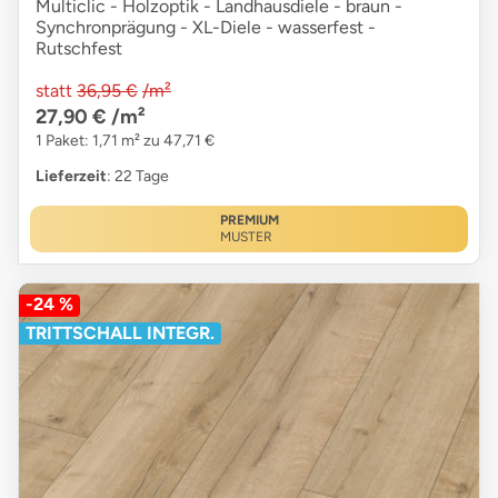
Multiclic - Holzoptik - Landhausdiele - braun -
Synchronprägung - XL-Diele - wasserfest -
Rutschfest
statt
36,95 €
/m²
27,90 €
/m²
1 Paket: 1,71 m² zu 47,71 €
Lieferzeit
: 22 Tage
PREMIUM
MUSTER
-24 %
TRITTSCHALL INTEGR.