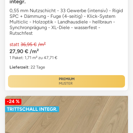
integr.
0,55 mm Nutzschicht - 33 Gewerbe (intensiv) - Rigid
SPC + Dämmung - Fuge (4-seitig) - Klick-System
Multiclic - Holzoptik - Landhausdiele - hellbraun -
Synchronprägung - XL-Diele - wasserfest -
Rutschfest
statt
36,95 €
/m²
27,90 €
/m²
1 Paket: 1,71 m² zu 47,71 €
Lieferzeit
: 22 Tage
PREMIUM
MUSTER
-24 %
TRITTSCHALL INTEGR.