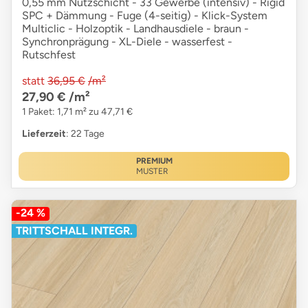
0,55 mm Nutzschicht - 33 Gewerbe (intensiv) - Rigid
SPC + Dämmung - Fuge (4-seitig) - Klick-System
Multiclic - Holzoptik - Landhausdiele - braun -
Synchronprägung - XL-Diele - wasserfest -
Rutschfest
statt
36,95 €
/m²
27,90 €
/m²
1 Paket: 1,71 m² zu 47,71 €
Lieferzeit
: 22 Tage
PREMIUM
MUSTER
-24 %
TRITTSCHALL INTEGR.