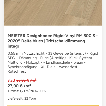
MEISTER Designboden Rigid-Vinyl RM 500 S -
20205 Delta blues | Trittschalldämmung
integr.
0,55 mm Nutzschicht - 33 Gewerbe (intensiv) - Rigid
SPC + Dämmung - Fuge (4-seitig) - Klick-System
Multiclic - Holzoptik - Landhausdiele - braun -
Synchronprägung - XL-Diele - wasserfest -
Rutschfest
statt
36,95 €
/m²
27,90 €
/m²
1 Paket: 1,71 m² zu 47,71 €
Lieferzeit
: 22 Tage