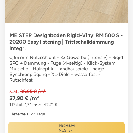
MEISTER Designboden Rigid-Vinyl RM 500 S -
20200 Easy listening | Trittschalldämmung
integr.
0,55 mm Nutzschicht - 33 Gewerbe (intensiv) - Rigid
SPC + Dämmung - Fuge (4-seitig) - Klick-System
Multiclic - Holzoptik - Landhausdiele - beige -
Synchronprägung - XL-Diele - wasserfest -
Rutschfest
statt
36,95 €
/m²
27,90 €
/m²
1 Paket: 1,71 m² zu 47,71 €
Lieferzeit
: 22 Tage
PREMIUM
MUSTER