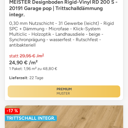
MEISTER Designboden Rigid-Vinyl RD 200 S -
20191 Garage pop | Trittschalldämmung
integr.
0,30 mm Nutzschicht - 31 Gewerbe (leicht) - Rigid
SPC + Dämmung - Microfase - Klick-System
Multiclic - Holzoptik - Landhausdiele - beige -
Synchronprägung - wasserfest - Rutschfest -
antibakteriell
statt
29,95 €
/m²
24,90 €
/m²
1 Paket: 1,96 m² zu 48,80 €
Lieferzeit
: 22 Tage
PREMIUM
MUSTER
-17 %
TRITTSCHALL INTEGR.