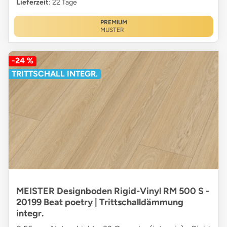
Lieferzeit
: 22 Tage
PREMIUM
MUSTER
-24 %
TRITTSCHALL INTEGR.
MEISTER Designboden Rigid-Vinyl RM 500 S -
20199 Beat poetry | Trittschalldämmung
integr.