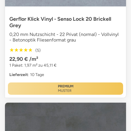
Gerflor Klick Vinyl - Senso Lock 20 Brickell
Grey
0,20 mm Nutzschicht - 22 Privat (normal) - Vollvinyl
- Betonoptik Fliesenformat grau
★★★★★
★★★★★
(5)
22,90 €
/m²
1 Paket: 1,97 m² zu 45,11 €
Lieferzeit
: 10 Tage
PREMIUM
MUSTER