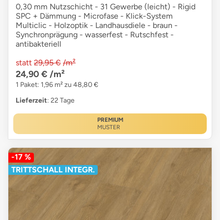
0,30 mm Nutzschicht - 31 Gewerbe (leicht) - Rigid
SPC + Dämmung - Microfase - Klick-System
Multiclic - Holzoptik - Landhausdiele - braun -
Synchronprägung - wasserfest - Rutschfest -
antibakteriell
statt
29,95 €
/m²
24,90 €
/m²
1 Paket: 1,96 m² zu 48,80 €
Lieferzeit
: 22 Tage
PREMIUM
MUSTER
-17 %
TRITTSCHALL INTEGR.