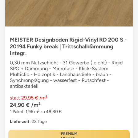
MEISTER Designboden Rigid-Vinyl RD 200 S -
20194 Funky break | Trittschalldämmung
integr.
0,30 mm Nutzschicht - 31 Gewerbe (leicht) - Rigid
SPC + Dämmung - Microfase - Klick-System
Multiclic - Holzoptik - Landhausdiele - braun -
Synchronprägung - wasserfest - Rutschfest -
antibakteriell
statt
29,95 €
/m²
24,90 €
/m²
1 Paket: 1,96 m² zu 48,80 €
Lieferzeit
: 22 Tage
PREMIUM