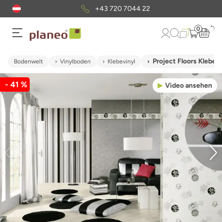
+43 720 7044 22
0
Project Floors Kleb
Bodenwelt
Vinylboden
Klebevinyl
- 41 %
Video ansehen