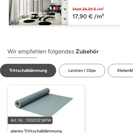
floors@home20
PW3045 /20
Statt 26,29 € /m²
(PW304520)
17,90 € /m²
Wir empfehlen folgendes
Zubehör
Trittschalldämmung
Leisten / Clips
Kleber&
Art. Nr.: 10020218PW
planeo Trittschalldämmung