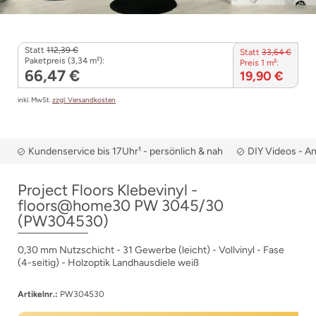
Statt
112,39 €
Statt
33,64 €
Paketpreis (3,34 m²):
Preis 1 m²:
66,47 €
19,90 €
inkl. MwSt.
zzgl. Versandkosten
Kundenservice bis 17Uhr¹ - persönlich & nah
DIY Videos - A
Project Floors Klebevinyl -
floors@home30 PW 3045/30
(PW304530)
0,30 mm Nutzschicht - 31 Gewerbe (leicht) - Vollvinyl - Fase
(4-seitig) - Holzoptik Landhausdiele weiß
Artikelnr.:
PW304530