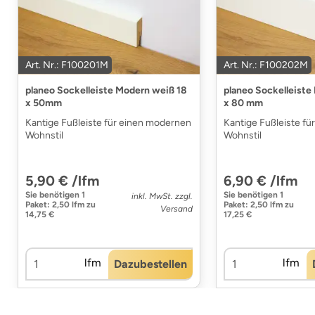
Art. Nr.: F100201M
Art. Nr.: F100202M
planeo Sockelleiste Modern weiß 18
planeo Sockelleiste
x 50mm
x 80 mm
Kantige Fußleiste für einen modernen
Kantige Fußleiste f
Wohnstil
Wohnstil
5,90 € /lfm
6,90 € /lfm
Sie benötigen
1
Sie benötigen
1
inkl. MwSt. zzgl.
Paket
:
2,50 lfm
zu
Paket
:
2,50 lfm
zu
Versand
14,75 €
17,25 €
lfm
lfm
Dazubestellen