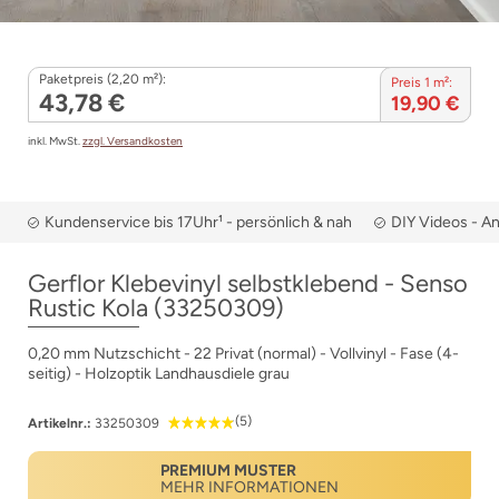
Paketpreis (2,20 m²):
Preis 1 m²:
43,78 €
19,90 €
inkl. MwSt.
zzgl. Versandkosten
Kundenservice bis 17Uhr¹ - persönlich & nah
DIY Videos - A
Gerflor Klebevinyl selbstklebend - Senso
Rustic Kola (33250309)
0,20 mm Nutzschicht - 22 Privat (normal) - Vollvinyl - Fase (4-
seitig) - Holzoptik Landhausdiele grau
(5)
Artikelnr.:
33250309
PREMIUM MUSTER
MEHR INFORMATIONEN