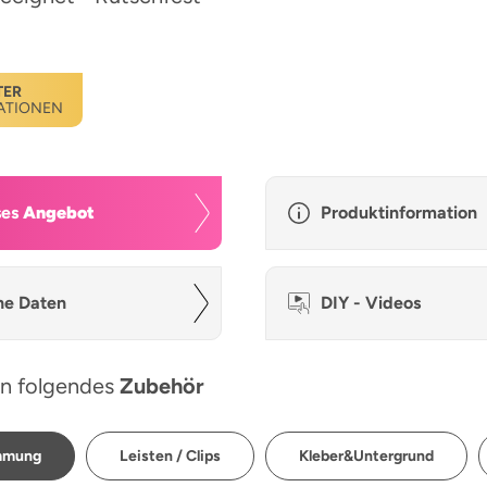
TER
ATIONEN
ses
Angebot
Produktinformation
he Daten
DIY - Videos
n folgendes
Zubehör
ämmung
Leisten / Clips
Kleber&Untergrund