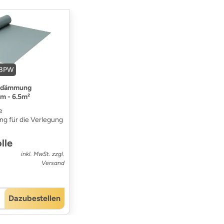
18PW
alldämmung
mm - 6.5m²
e
ng für die Verlegung
lle
inkl. MwSt. zzgl.
Versand
Dazubestellen