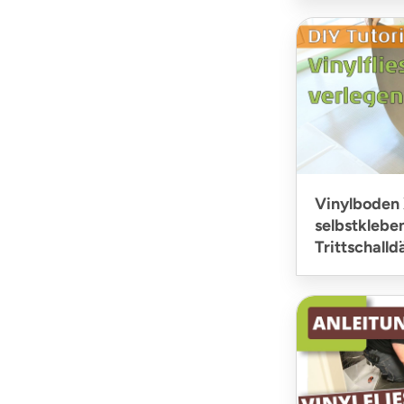
Vinylboden 
selbstklebe
Trittschal