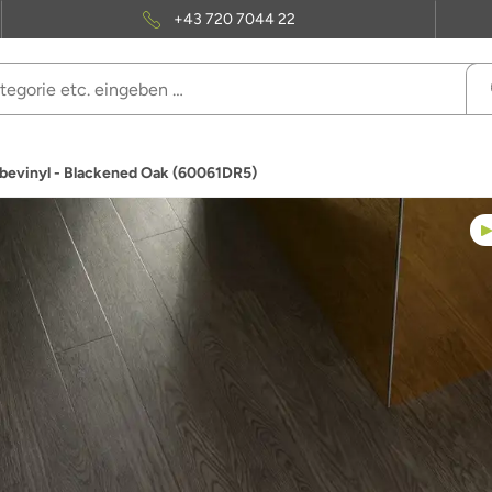
+43 720 7044 22
ebevinyl - Blackened Oak (60061DR5)