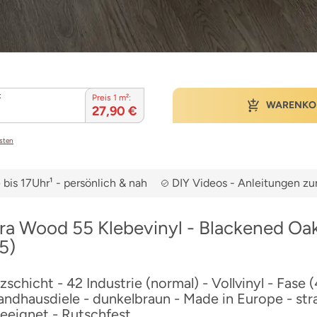
:
Preis 1 m²:
WARENKO
27,90 €
osten
bis 17Uhr¹ - persönlich & nah
DIY Videos - Anleitungen 
ura Wood 55 Klebevinyl - Blackened Oa
5)
chicht - 42 Industrie (normal) - Vollvinyl - Fase (4
andhausdiele - dunkelbraun - Made in Europe - stra
eignet - Rutschfest