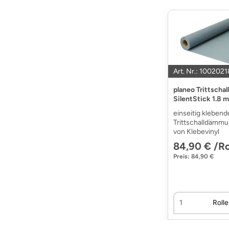
Art. Nr.: 100202
planeo Trittsch
SilentStick 1.8 
einseitig klebend
Trittschalldämmu
von Klebevinyl
84,90 € /Ro
Preis: 84,90 €
Rolle