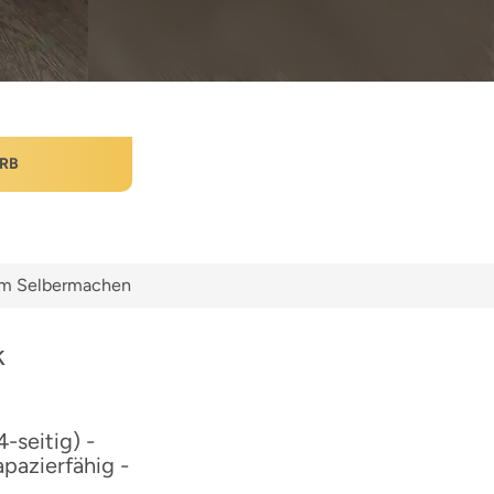
RB
zum Selbermachen
k
-seitig) -
pazierfähig -