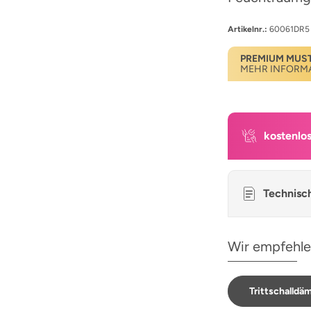
Artikelnr.:
60061DR5
PREMIUM MUS
MEHR INFORM
kostenlo
Technisc
Wir empfehle
Trittschalld