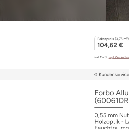
Paketpreis (3,75 m²)
104,62 €
inkl. MwSt.
zzgl. Versandk
Kundenservice 
Forbo All
(60061DR
0,55 mm Nutzs
Holzoptik - L
Feuchtraumge