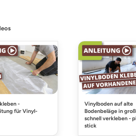
deos
kleben -
Vinylboden auf alte
tung für Vinyl-
Bodenbeläge in gro
schnell verkleben - p
stick