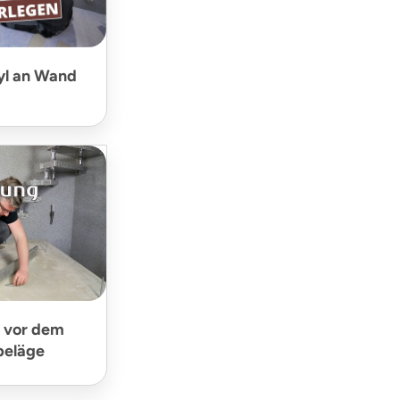
yl an Wand
 vor dem
beläge